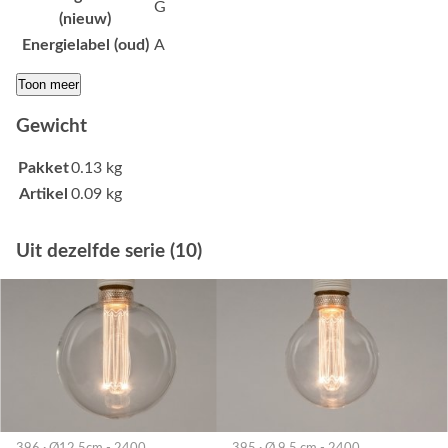
G
(nieuw)
Energielabel (oud)
A
Toon meer
Gewicht
Pakket
0.13 kg
Artikel
0.09 kg
Uit dezelfde serie (10)
396 · Ø12,5cm - 2400
395 · Ø 9,5 cm - 2400