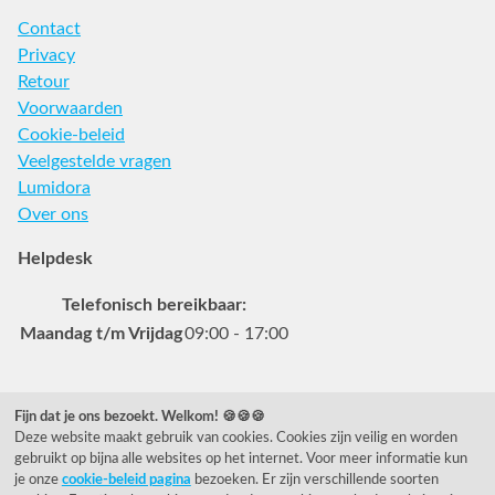
Contact
Privacy
Retour
Voorwaarden
Cookie-beleid
Veelgestelde vragen
Lumidora
Over ons
Helpdesk
Telefonisch bereikbaar:
Maandag t/m Vrijdag
09:00 - 17:00
Veelgestelde vragen
Fijn dat je ons bezoekt. Welkom! 🍪🍪🍪
Deze website maakt gebruik van cookies. Cookies zijn veilig en worden
0031 78 615 44 15
gebruikt op bijna alle websites op het internet. Voor meer informatie kun
helpdesk@rietveldlicht.nl
je onze
cookie-beleid pagina
bezoeken. Er zijn verschillende soorten