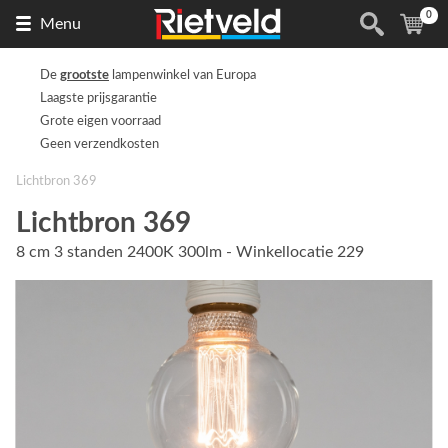
0
Naar
(
ite
Menu
de
homepage
De
grootste
lampenwinkel van Europa
Laagste prijsgarantie
Grote eigen voorraad
Geen verzendkosten
Lichtbron 369
Lichtbron 369
8 cm 3 standen 2400K 300lm - Winkellocatie 229