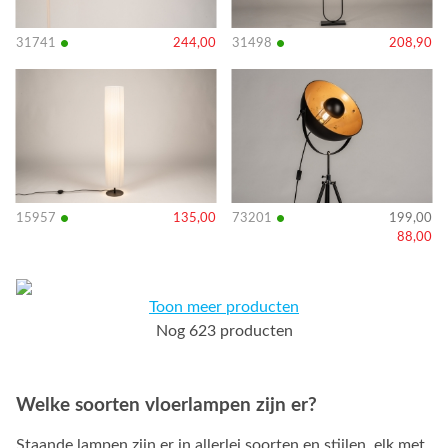
•
•
31741
244,00
31498
208,90
Bekijk
Bekijk
details
details
•
•
15957
135,00
73201
199,00
88,00
Toon meer producten
Nog 623 producten
Welke soorten vloerlampen zijn er?
Staande lampen zijn er in allerlei soorten en stijlen, elk met