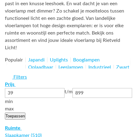
past in een knusse leeshoek. En wat dacht je van een
vloerlamp met dimmer? Zo schakel je moeiteloos tussen
functioneel licht en een zachte gloed. Van landelijke
vloerlampen tot hoge design exemplaren: er is voor elke
ruimte en woonstijl een perfecte match. Bekijk ons
assortiment en vind jouw ideale vloerlamp bij Rietveld
Licht!
Populair
Japandi
Uplights
Booglampen
Oplaadbaar
Leeslampen
Industrieel
Zwart
Beige
Design
Tripod-lampen
Woonkamer
Filters
Hout
Prijs
t/m
min
max
Toepassen
Ruimte
Slaapkamer (510)