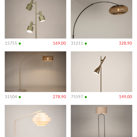
details
details
•
•
15755
169,00
31211
328,90
Bekijk
Bekijk
details
details
•
•
31504
278,90
75597
149,00
Bekijk
Bekijk
details
details