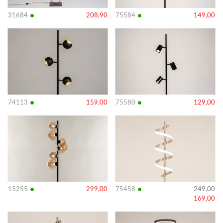
•
•
31684
208,90
75584
149,00
Bekijk
Bekijk
details
details
•
•
74113
159,00
75580
129,00
Bekijk
Bekijk
details
details
•
•
15255
299,00
75458
249,00
169,00
Bekijk
Bekijk