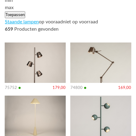
min
max
Toepassen
Staande lampen
op vooraad
niet op voorraad
659
Producten gevonden
Bekijk
Bekijk
details
details
•
•
75752
179,00
74800
169,00
Bekijk
Bekijk
details
details