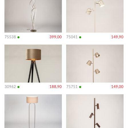
details
details
•
•
75538
399,00
75041
149,90
Bekijk
Bekijk
details
details
•
•
30962
188,90
75751
149,00
Bekijk
Bekijk
details
details