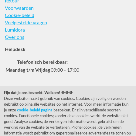
Retour
Voorwaarden
Cookie-beleid
Veelgestelde vragen
Lumidora
Over ons
Helpdesk
Telefonisch bereikbaar:
Maandag t/m Vrijdag
09:00 - 17:00
Veelgestelde vragen
Fijn dat je ons bezoekt. Welkom! 🍪🍪🍪
Deze website maakt gebruik van cookies. Cookies zijn veilig en worden
0031 78 615 44 15
gebruikt op bijna alle websites op het internet. Voor meer informatie kun
helpdesk@rietveldlicht.nl
je onze
cookie-beleid pagina
bezoeken. Er zijn verschillende soorten
cookies. Functionele cookies; zonder deze cookies werkt de website niet
Facebook
Instagram
Pinterest
goed. Analyse cookies; de verkregen informatie wordt gebruikt om de
werking van de website te verbeteren. Profiel cookies; de verkregen
informatie wordt gebruikt om gepersonaliseerde advertenties te tonen op