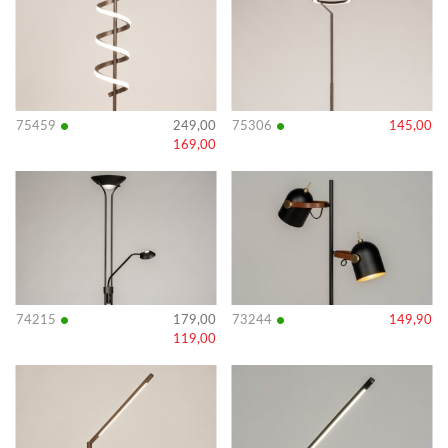
details
details
•
•
75459
249,00
75306
145,00
169,00
Bekijk
Bekijk
details
details
•
•
74215
179,00
73244
149,90
119,00
Bekijk
Bekijk
details
details