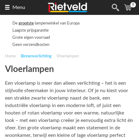
0
Naar
(
ite
Menu
de
homepage
De
grootste
lampenwinkel van Europa
Laagste prijsgarantie
Grote eigen voorraad
Geen verzendkosten
Home
Binnenverlichting
Vloerlampen
Vloerlampen
Een vloerlamp is meer dan alleen verlichting – het is een
stijlvolle sfeermaker in jouw interieur. Of je nu kiest voor
een strakke zwarte vloerlamp naast de bank, een
industriële vloerlamp in een moderne loft, of juist een
houten of rotan vloerlamp voor een warme, natuurlijke
look – met een vloerlamp creëer je eenvoudig extra licht én
sfeer. Een grote vloerlamp maakt een statement in de
woonkamer, terwijl een kleine of lage vloerlamp perfect