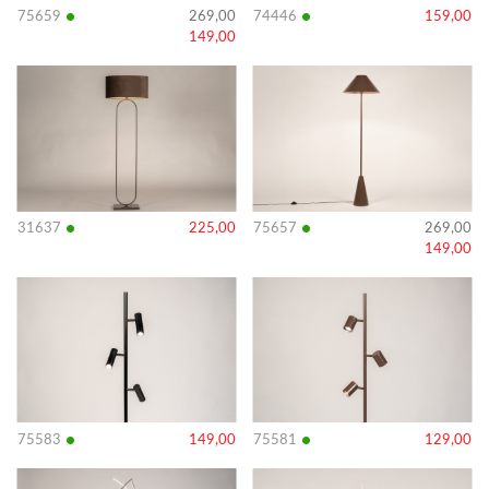
•
•
75659
269,00
74446
159,00
149,00
Bekijk
Bekijk
details
details
•
•
31637
225,00
75657
269,00
149,00
Bekijk
Bekijk
details
details
•
•
75583
149,00
75581
129,00
Bekijk
Bekijk