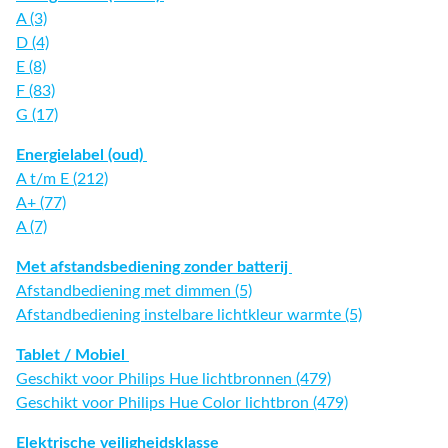
A (3)
D (4)
E (8)
F (83)
G (17)
Energielabel (oud)
A t/m E (212)
A+ (77)
A (7)
Met afstandsbediening zonder batterij
Afstandbediening met dimmen (5)
Afstandbediening instelbare lichtkleur warmte (5)
Tablet / Mobiel
Geschikt voor Philips Hue lichtbronnen (479)
Geschikt voor Philips Hue Color lichtbron (479)
Elektrische veiligheidsklasse