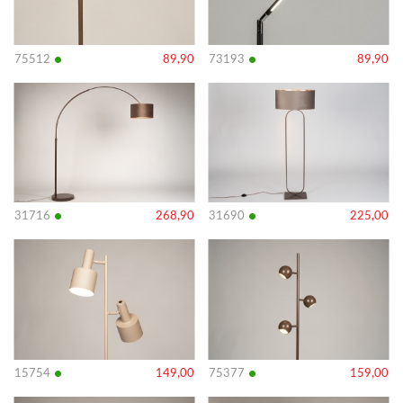
•
•
75512
89,90
73193
89,90
Bekijk
Bekijk
details
details
•
•
31716
268,90
31690
225,00
Bekijk
Bekijk
details
details
•
•
15754
149,00
75377
159,00
Bekijk
Bekijk