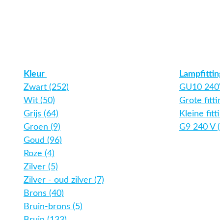
Kleur
Lampfitti
Zwart (252)
GU10 240V
Wit (50)
Grote fitt
Grijs (64)
Kleine fitt
Groen (9)
G9 240 V (
Goud (96)
Roze (4)
Zilver (5)
Zilver - oud zilver (7)
Brons (40)
Bruin-brons (5)