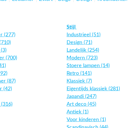
Stijl
r (277)
Industrieel (51)
(710)
Design (71)
(3)
Landelijk (254)
r (700)
Modern (723)
41)
Stoere lampen (14)
192)
Retro (141)
er (87)
Klassiek (7)
 (42)
Eigentijds klassiek (281)
Japandi (247)
 (316)
Art deco (45)
Antiek (1)
Voor kinderen (1)
Scandinavisch (44)