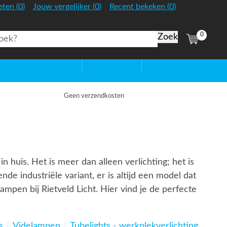
:
:
:
eten
(
0
)
Jouw vergelijker
(
0
)
Recent bekeken
(
0
)
Nederland
0
(
items)
htbronnen
Sale
Blog
Geen verzendkosten
n huis. Het is meer dan alleen verlichting; het is
de industriële variant, er is altijd een model dat
ampen bij Rietveld Licht. Hier vind je de perfecte
s
Videlampen
Tubelights - werkplekverlichting