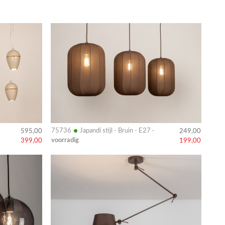
Bekijk
details
•
75736
Japandi stijl - Bruin - E27 ·
595,00
249,00
voorradig
399,00
199,00
Bekijk
details