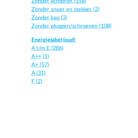
Zonder lichtbron (558)
Zonder snoer en stekker (2)
Zonder kap (3)
Zonder pluggen/schroeven (108)
Energielabel (oud)
A t/m E (286)
A++ (1)
A+ (57)
A (31)
F (2)