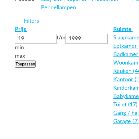
Pendellampen
Filters
Prijs
Ruimte
t/m
Slaapkame
Eetkamer 
min
Badkamer 
max
Woonkame
Toepassen
Keuken (4
Kantoor (
Kinderkam
Babykamer
Toilet (17)
Gang / hal
Garage (2)