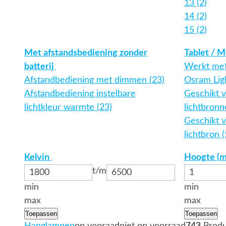
13 (2)
14 (2)
15 (2)
Met afstandsbediening zonder
Tablet / M
batterij
Werkt met
Afstandbediening met dimmen (23)
Osram Ligh
Afstandbediening instelbare
Geschikt v
lichtkleur warmte (23)
lichtbronn
Geschikt v
lichtbron 
Kelvin
Hoogte (
t/m
min
min
max
max
Toepassen
Toepassen