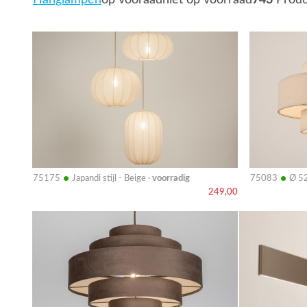
Hanglampen
op vooraad
niet op voorraad
743
Produ
Bekijk
Bekijk
details
details
•
•
75175
Japandi stijl - Beige ·
voorradig
75083
Ø 52
249,00
Bekijk
Bekijk
details
details