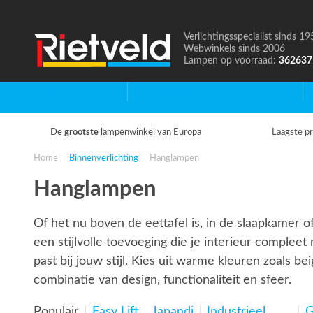
Verlichtingsspecialist sinds 19
Naar
Webwinkels sinds 2006
de
Lampen op voorraad:
362637
homepage
Home
Binnenverlichting
B
De
grootste
lampenwinkel van Europa
Laagste pr
Home
Binnenverlichting
Hanglampen
Hanglampen
Of het nu boven de eettafel is, in de slaapkamer of
een stijlvolle toevoeging die je interieur compleet
past bij jouw stijl. Kies uit warme kleuren zoals b
combinatie van design, functionaliteit en sfeer.
Populair
Easy Lift
Japandi
Industrieel
G