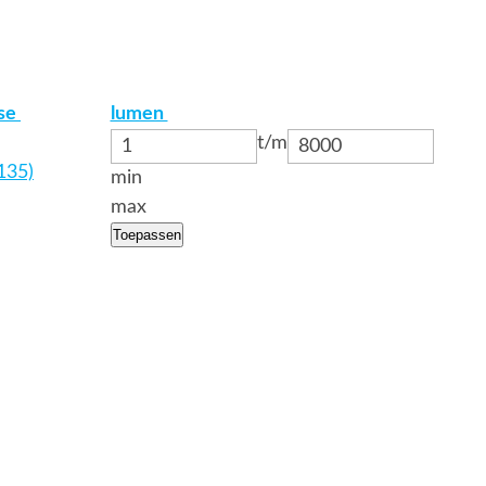
sse
lumen
t/m
(135)
min
max
Toepassen