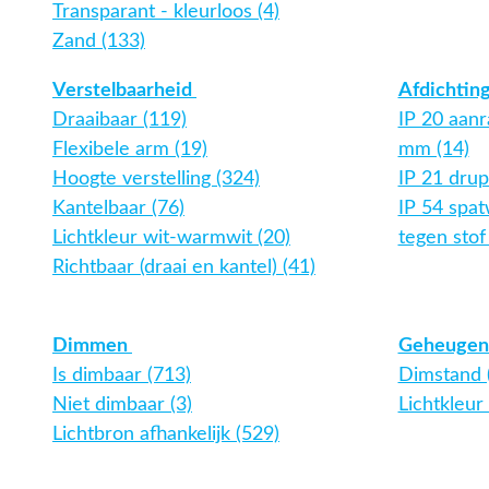
Transparant - kleurloos (4)
Zand (133)
Verstelbaarheid
Afdichtin
Draaibaar (119)
IP 20 aanr
Flexibele arm (19)
mm (14)
Hoogte verstelling (324)
IP 21 drup
Kantelbaar (76)
IP 54 spa
Lichtkleur wit-warmwit (20)
tegen stof 
Richtbaar (draai en kantel) (41)
Dimmen
Geheugen
Is dimbaar (713)
Dimstand 
Niet dimbaar (3)
Lichtkleur 
Lichtbron afhankelijk (529)