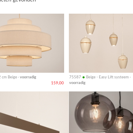
cten gevonden
Bekijk
details
•
 cm Beige ·
voorradig
75587
Beige - Easy Lift systeem ·
voorradig
159,00
Bekijk
details