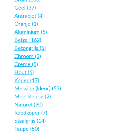
Bruin (133)
Geel (37)
Antraciet (4)
Oranje (1)
Aluminium (5)
Beige (162)
Betongrijs (5)
Chroom (3)
Creme (5)
Hout (6)
Koper (17)
Messing (kleur) (53)
Meerkleurig (2)
Naturel (90)
Roodkoper (7)
Staalgrijs (14)
Taupe (50)