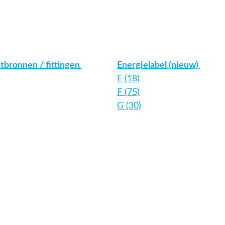
htbronnen / fittingen
Energielabel (nieuw)
E (18)
F (75)
G (30)