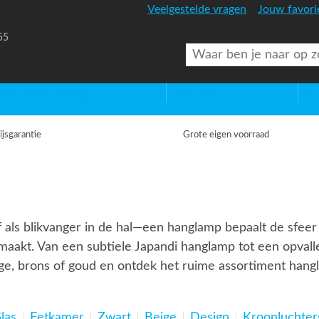
Veelgestelde vragen
Jouw favori
55
uitenverlichting
Diversen
Lic
ijsgarantie
Grote eigen voorraad
 als blikvanger in de hal—een hanglamp bepaalt de sfeer i
 maakt. Van een subtiele Japandi hanglamp tot een opvallen
eige, brons of goud en ontdek het ruime assortiment hangl
las
Eetkamer
Zwart
Beige
Design
Kroonluchter