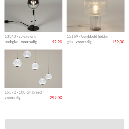
13343 · spiegelend
15169 · Geribbeld helder
rookglas ·
voorradig
49,90
glas ·
voorradig
159,00
15572 · 100 cm breed ·
voorradig
299,00