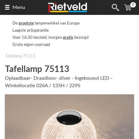
0
Naar
(
ite
Menu
de
homepage
De
grootste
lampenwinkel van Europa
Laagste prijsgarantie
Voor 16:30 besteld, morgen
gratis
bezorgd
Grote eigen voorraad
Tafellamp 75113
Tafellamp 75113
Oplaadbaar- Draadloos- zilver - Ingebouwd LED -
Winkellocatie 026A / 135H / 229S