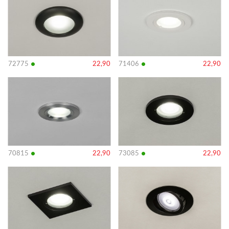
•
•
72775
22,90
71406
22,90
Bekijk
Bekijk
details
details
•
•
70815
22,90
73085
22,90
Bekijk
Bekijk
details
details