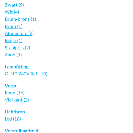
Zwart (9)
Wit (4)
Bruin-brons (1)
Bruin (1)
Aluminium (2)
Beige (1)
Staalgrijs (2)
Zand (1)
Lampfitting
GU10 240V Refl (10)
Vorm
Rond (16)
Vierkant (2)
Lichtbron
Led (18)
Verstelbaarheid