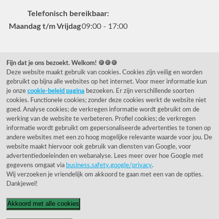
Telefonisch bereikbaar:
Maandag t/m Vrijdag
09:00 - 17:00
Veelgestelde vragen
Fijn dat je ons bezoekt. Welkom! 🍪🍪🍪
Deze website maakt gebruik van cookies. Cookies zijn veilig en worden
0031 78 615 44 15
gebruikt op bijna alle websites op het internet. Voor meer informatie kun
helpdesk@rietveldlicht.nl
je onze
cookie-beleid pagina
bezoeken. Er zijn verschillende soorten
cookies. Functionele cookies; zonder deze cookies werkt de website niet
Facebook
Instagram
Pinterest
goed. Analyse cookies; de verkregen informatie wordt gebruikt om de
werking van de website te verbeteren. Profiel cookies; de verkregen
informatie wordt gebruikt om gepersonaliseerde advertenties te tonen op
Klantwaardering
andere websites met een zo hoog mogelijke relevante waarde voor jou. De
website maakt hiervoor ook gebruik van diensten van Google, voor
"Zeer goed" - eKomi.be
advertentiedoeleinden en webanalyse. Lees meer over hoe Google met
gegevens omgaat via
business.safety.google/privacy
.
Wij verzoeken je vriendelijk om akkoord te gaan met een van de opties.
Cijfer: 9.4 (3230 recensies)
Dankjewel!
Akkoord met alle cookies