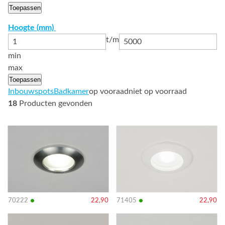
Toepassen
Hoogte (mm)
t/m
min
max
Toepassen
Inbouwspots
Badkamer
op vooraad
niet op voorraad
18
Producten gevonden
Bekijk
Bekijk
details
details
•
•
70222
22,90
71405
22,90
Bekijk
Bekijk
details
details