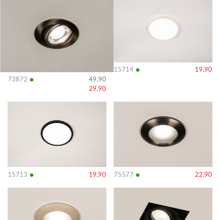
details
details
•
15714
19,90
•
73872
49,90
29,90
Bekijk
Bekijk
details
details
•
•
15713
19,90
75577
22,90
Bekijk
Bekijk
details
details