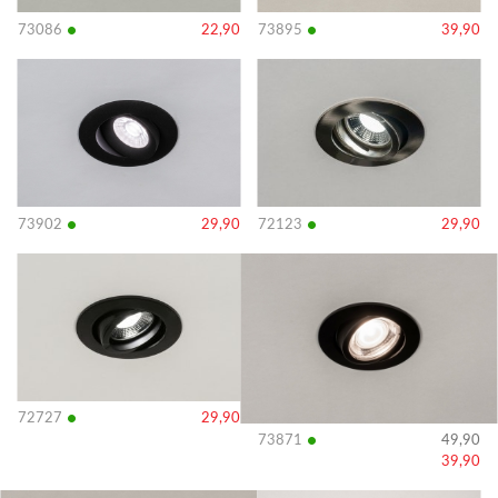
•
•
73086
22,90
73895
39,90
Bekijk
Bekijk
details
details
•
•
73902
29,90
72123
29,90
Bekijk
Bekijk
details
details
•
72727
29,90
•
73871
49,90
39,90
Bekijk
Bekijk