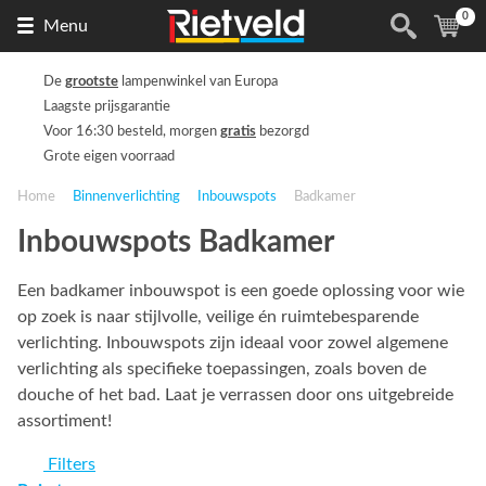
0
Naar
(
ite
Menu
de
homepage
De
grootste
lampenwinkel van Europa
Laagste prijsgarantie
Voor 16:30 besteld, morgen
gratis
bezorgd
Grote eigen voorraad
Home
Binnenverlichting
Inbouwspots
Badkamer
Inbouwspots Badkamer
Een badkamer inbouwspot is een goede oplossing voor wie
op zoek is naar stijlvolle, veilige én ruimtebesparende
verlichting. Inbouwspots zijn ideaal voor zowel algemene
verlichting als specifieke toepassingen, zoals boven de
douche of het bad. Laat je verrassen door ons uitgebreide
assortiment!
Filters