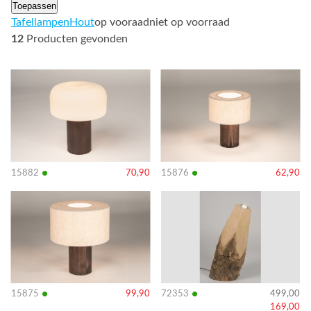
Toepassen
Tafellampen
Hout
op vooraad
niet op voorraad
12
Producten gevonden
Bekijk
Bekijk
details
details
•
•
15882
70,90
15876
62,90
Bekijk
Bekijk
details
details
•
•
15875
99,90
72353
499,00
169,00