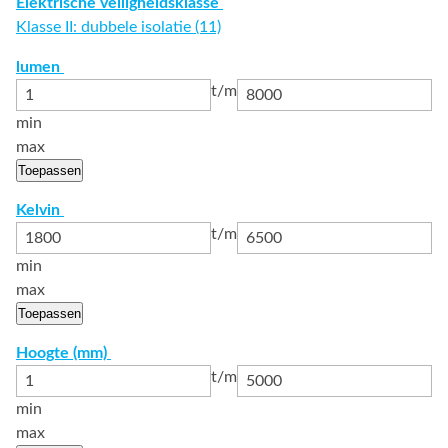
Elektrische veiligheidsklasse
Klasse II: dubbele isolatie (11)
lumen
t/m
min
max
Toepassen
Kelvin
t/m
min
max
Toepassen
Hoogte (mm)
t/m
min
max