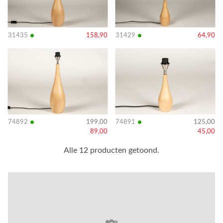
•
•
31435
158,90
31429
64,90
Bekijk
Bekijk
details
details
•
•
74892
199,00
74891
125,00
89,00
45,00
Alle 12 producten getoond.