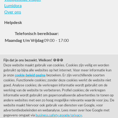
Lumidora
Over ons
Helpdesk
Telefonisch bereikbaar:
Maandag t/m Vrijdag
09:00 - 17:00
Veelgestelde vragen
Fijn dat je ons bezoekt. Welkom! 🍪🍪🍪
Deze website maakt gebruik van cookies. Cookies zijn veilig en worden
0031 78 615 44 15
gebruikt op bijna alle websites op het internet. Voor meer informatie kun
helpdesk@rietveldlicht.nl
je onze
cookie-beleid pagina
bezoeken. Er zijn verschillende soorten
cookies. Functionele cookies; zonder deze cookies werkt de website niet
Facebook
Instagram
Pinterest
goed. Analyse cookies; de verkregen informatie wordt gebruikt om de
werking van de website te verbeteren. Profiel cookies; de verkregen
informatie wordt gebruikt om gepersonaliseerde advertenties te tonen op
Klantwaardering
andere websites met een zo hoog mogelijke relevante waarde voor jou. De
website maakt hiervoor ook gebruik van diensten van Google, voor
"Zeer goed" - eKomi.be
advertentiedoeleinden en webanalyse. Lees meer over hoe Google met
gegevens omgaat via
business.safety.google/privacy
.