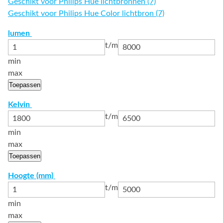
Geschikt voor Philips Hue lichtbronnen (7)
Geschikt voor Philips Hue Color lichtbron (7)
lumen
t/m
min
max
Toepassen
Kelvin
t/m
min
max
Toepassen
Hoogte (mm)
t/m
min
max