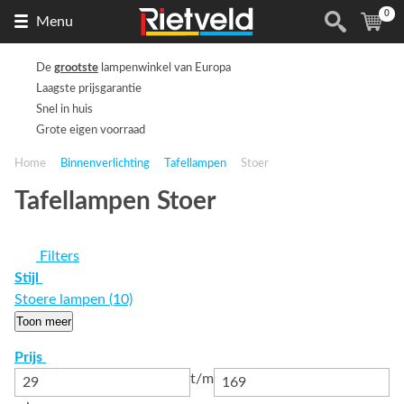
0
Naar
(
ite
Menu
de
homepage
De
grootste
lampenwinkel van Europa
Laagste prijsgarantie
Snel in huis
Grote eigen voorraad
Home
Binnenverlichting
Tafellampen
Stoer
Tafellampen Stoer
Filters
Stijl
Stoere lampen (10)
Toon meer
Prijs
t/m