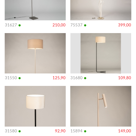
•
•
31627
210,00
75537
399,00
Bekijk
Bekijk
details
details
•
•
31550
125,90
31680
109,80
Bekijk
Bekijk
details
details
•
•
31580
92,90
15894
149,00