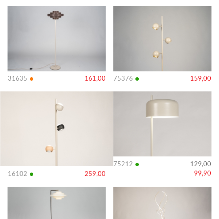
Bekijk
Bekijk
details
details
•
•
31635
161,00
75376
159,00
Bekijk
Bekijk
details
details
•
75212
129,00
•
99,90
16102
259,00
Bekijk
Bekijk
details
details