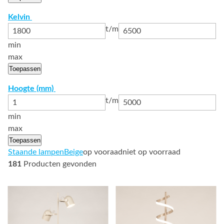
Kelvin
t/m
min
max
Toepassen
Hoogte (mm)
t/m
min
max
Toepassen
Staande lampen
Beige
op vooraad
niet op voorraad
181
Producten gevonden
Bekijk
Bekijk
details
details