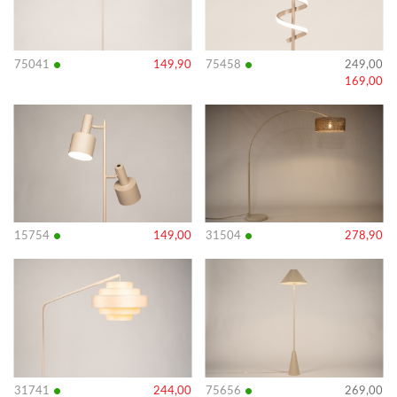
•
•
75041
149,90
75458
249,00
169,00
Bekijk
Bekijk
details
details
•
•
15754
149,00
31504
278,90
Bekijk
Bekijk
details
details
•
•
31741
244,00
75656
269,00