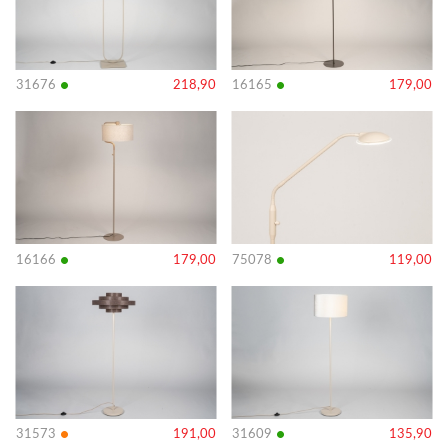
•
•
31676
218,90
16165
179,00
Bekijk
Bekijk
details
details
•
•
16166
179,00
75078
119,00
Bekijk
Bekijk
details
details
•
•
31573
191,00
31609
135,90