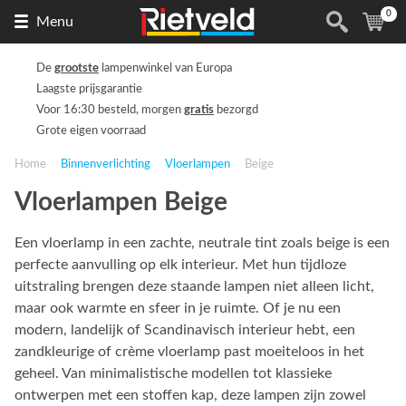
0
Naar
(
ite
Menu
de
homepage
De
grootste
lampenwinkel van Europa
Laagste prijsgarantie
Voor 16:30 besteld, morgen
gratis
bezorgd
Grote eigen voorraad
Home
Binnenverlichting
Vloerlampen
Beige
Vloerlampen Beige
Een vloerlamp in een zachte, neutrale tint zoals beige is een
perfecte aanvulling op elk interieur. Met hun tijdloze
uitstraling brengen deze staande lampen niet alleen licht,
maar ook warmte en sfeer in je ruimte. Of je nu een
modern, landelijk of Scandinavisch interieur hebt, een
zandkleurige of crème vloerlamp past moeiteloos in het
geheel. Van minimalistische modellen tot klassieke
ontwerpen met een stoffen kap, deze lampen zijn zowel