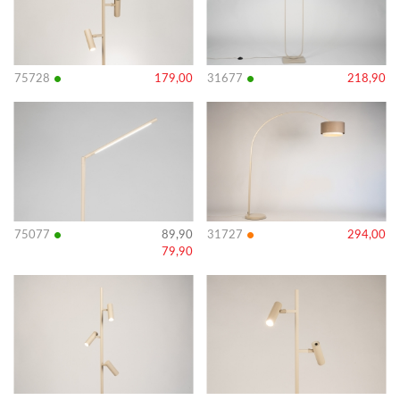
•
•
75728
179,00
31677
218,90
Bekijk
Bekijk
details
details
•
•
75077
89,90
31727
294,00
79,90
Bekijk
Bekijk
details
details