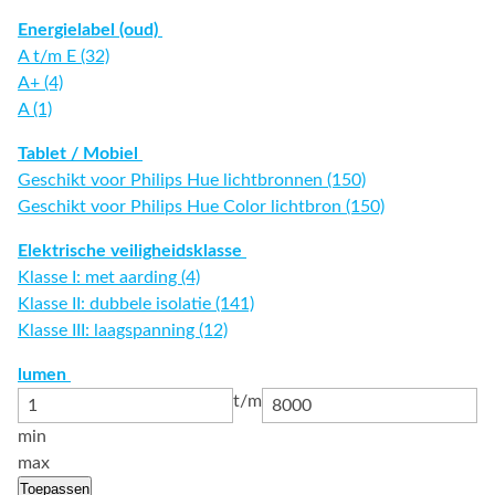
Energielabel (oud)
A t/m E (32)
A+ (4)
A (1)
Tablet / Mobiel
Geschikt voor Philips Hue lichtbronnen (150)
Geschikt voor Philips Hue Color lichtbron (150)
Elektrische veiligheidsklasse
Klasse I: met aarding (4)
Klasse II: dubbele isolatie (141)
Klasse III: laagspanning (12)
lumen
t/m
min
max
Toepassen