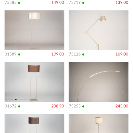
•
•
75585
149,00
75719
139,00
Bekijk
Bekijk
details
details
•
•
31589
199,00
75126
169,00
Bekijk
Bekijk
details
details
•
•
31672
208,90
75255
245,00
Bekijk
Bekijk
details
details