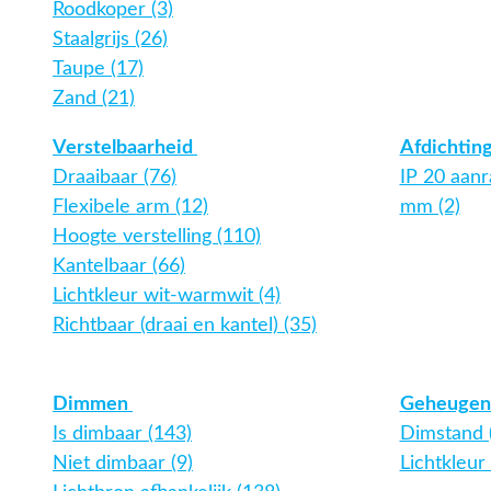
Roodkoper (3)
Staalgrijs (26)
Taupe (17)
Zand (21)
Verstelbaarheid
Afdichtin
Draaibaar (76)
IP 20 aanr
Flexibele arm (12)
mm (2)
Hoogte verstelling (110)
Kantelbaar (66)
Lichtkleur wit-warmwit (4)
Richtbaar (draai en kantel) (35)
Dimmen
Geheugen
Is dimbaar (143)
Dimstand 
Niet dimbaar (9)
Lichtkleur 