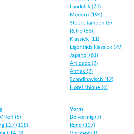
Landelijk (73)
Modern (194)
Stoere lampen (6)
Retro (58)
Klassiek (11)
Eigentijds klassiek (79)
Japandi (61)
Art deco (2)
Antiek (2)
Scandinavisch (12)
Hotel chique (6)
ng
Vorm
 Refl (5)
Bolvormig (7)
ing E27 (138)
Rond (137)
ing E14 (2)
Vierkant (1)