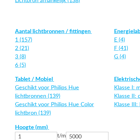
Lichtbron afhankelijk (138)
Aantal lichtbronnen / fittingen
Energielab
1 (157)
E (4)
2 (21)
F (41)
3 (8)
G (4)
6 (5)
Tablet / Mobiel
Elektrisch
Geschikt voor Philips Hue
Klasse I: 
lichtbronnen (139)
Klasse II: 
Geschikt voor Philips Hue Color
Klasse III:
lichtbron (139)
Hoogte (mm)
t/m