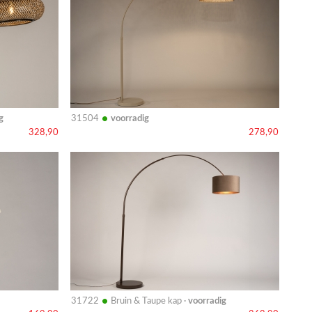
•
g
31504
voorradig
328,90
278,90
Bekijk
details
•
31722
Bruin & Taupe kap ·
voorradig