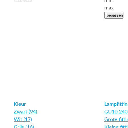
min
max
Toepassen
Kleur
Lampfitti
Zwart (94)
GU10 240V
Wit (17)
Grote fitt
Grijs (16)
Kleine fitt