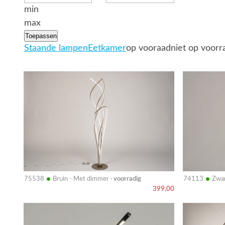
min
max
Toepassen
Staande lampen
Eetkamer
op vooraad
niet op voorr
Bekijk
Bekijk
details
details
•
•
75538
Bruin - Met dimmer ·
voorradig
74113
Zwar
399,00
Bekijk
Bekijk
details
details