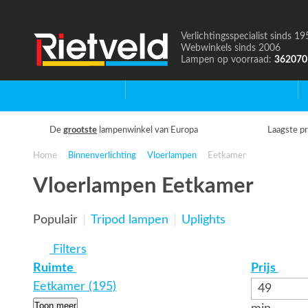
Verlichtingsspecialist sinds 19
Naar
Webwinkels sinds 2006
de
Lampen op voorraad:
362070
homepage
Home
Binnenverlichting
B
De
grootste
lampenwinkel van Europa
Laagste pr
Home
Binnenverlichting
Vloerlampen
Eetkamer
Vloerlampen Eetkamer
Populair
Tripod lampen
Uplights
Filters
Ruimte
Prijs
Eetkamer (195)
Toon meer