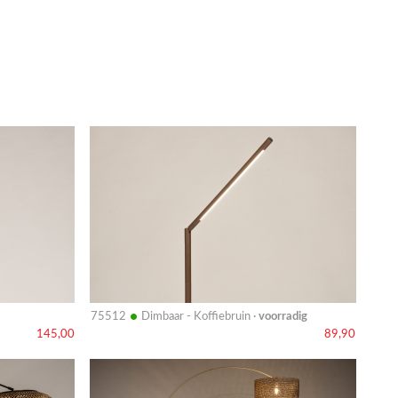
Bekijk
details
•
75512
Dimbaar - Koffiebruin ·
voorradig
145,00
89,90
Bekijk
details