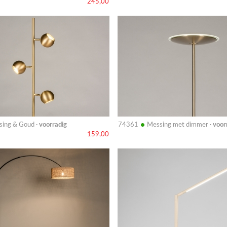
245,00
Bekijk
details
•
ing & Goud ·
voorradig
74361
Messing met dimmer ·
voor
159,00
Bekijk
details