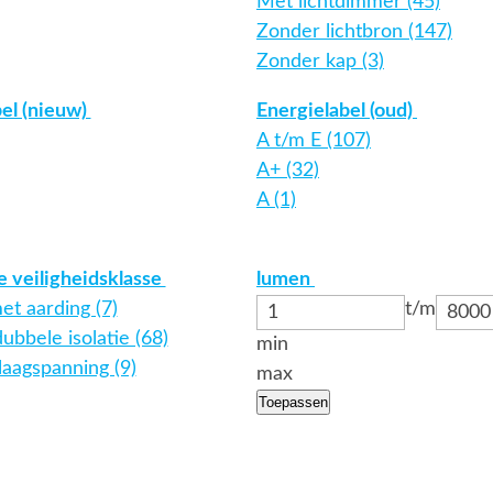
Met lichtdimmer (45)
Zonder lichtbron (147)
Zonder kap (3)
el (nieuw)
Energielabel (oud)
A t/m E (107)
A+ (32)
A (1)
e veiligheidsklasse
lumen
met aarding (7)
t/m
dubbele isolatie (68)
min
 laagspanning (9)
max
Toepassen