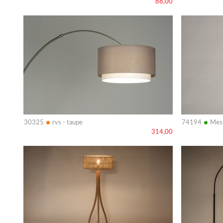
88,00
Bekijk
Bekijk
details
details
•
•
30325
rvs - taupe
74194
Mess
314,00
Bekijk
Bekijk
details
details