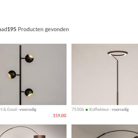
aad
195
Producten gevonden
Bekijk
details
•
t & Goud ·
voorradig
75306
Koffiekleur ·
voorradig
159,00
Bekijk
details