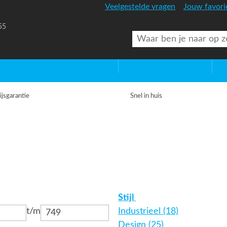
Veelgestelde vragen
Jouw favori
55
uitenverlichting
Diversen
Lic
ijsgarantie
Snel in huis
Stijl
t/m
Industrieel (18)
Design (25)