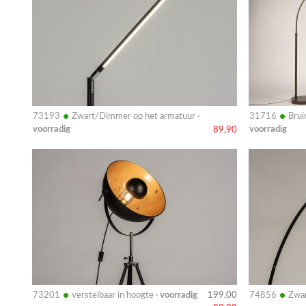
•
•
73193
Zwart/Dimmer op het armatuur ·
31716
Brui
voorradig
voorradig
89,90
Bekijk
Bekijk
details
details
•
•
73201
verstelbaar in hoogte ·
voorradig
74856
Zwar
199,00