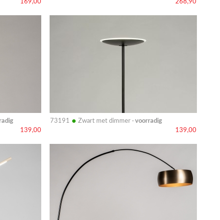
169,00
268,90
Bekijk
details
•
radig
73191
Zwart met dimmer ·
voorradig
139,00
139,00
Bekijk
details