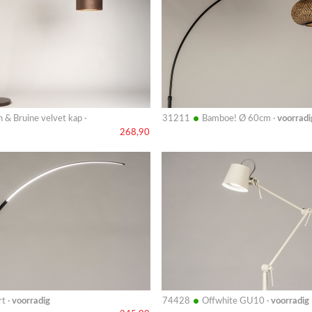
•
n & Bruine velvet kap ·
31211
Bamboe! Ø 60cm ·
voorradi
268,90
Bekijk
details
•
t ·
voorradig
74428
Offwhite GU10 ·
voorradig