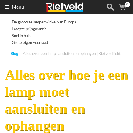
0
Naar
(
ite
Menu
de
homepage
De
grootste
lampenwinkel van Europa
Laagste prijsgarantie
Snel in huis
Grote eigen voorraad
Blog
Alles over een lamp aansluiten en ophangen | Rietveld licht
Alles over hoe je een
lamp moet
aansluiten en
ophangen