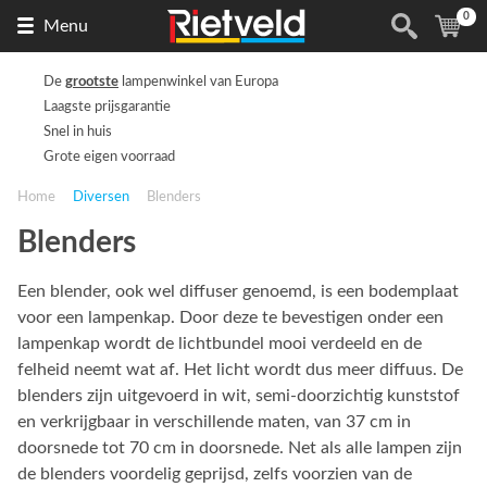
0
Naar
(
ite
Menu
de
homepage
De
grootste
lampenwinkel van Europa
Laagste prijsgarantie
Snel in huis
Grote eigen voorraad
Home
Diversen
Blenders
Blenders
Een blender, ook wel diffuser genoemd, is een bodemplaat
voor een lampenkap. Door deze te bevestigen onder een
lampenkap wordt de lichtbundel mooi verdeeld en de
felheid neemt wat af. Het licht wordt dus meer diffuus. De
blenders zijn uitgevoerd in wit, semi-doorzichtig kunststof
en verkrijgbaar in verschillende maten, van 37 cm in
doorsnede tot 70 cm in doorsnede. Net als alle lampen zijn
de blenders voordelig geprijsd, zelfs voorzien van de