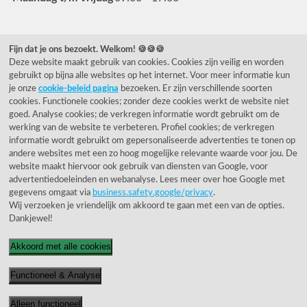
Veelgestelde vragen
Fijn dat je ons bezoekt. Welkom! 🍪🍪🍪
Deze website maakt gebruik van cookies. Cookies zijn veilig en worden
0031 78 615 44 15
gebruikt op bijna alle websites op het internet. Voor meer informatie kun
helpdesk@rietveldlicht.nl
je onze
cookie-beleid pagina
bezoeken. Er zijn verschillende soorten
cookies. Functionele cookies; zonder deze cookies werkt de website niet
Facebook
Instagram
Pinterest
goed. Analyse cookies; de verkregen informatie wordt gebruikt om de
werking van de website te verbeteren. Profiel cookies; de verkregen
informatie wordt gebruikt om gepersonaliseerde advertenties te tonen op
Klantwaardering
andere websites met een zo hoog mogelijke relevante waarde voor jou. De
website maakt hiervoor ook gebruik van diensten van Google, voor
"Zeer goed" - eKomi.be
advertentiedoeleinden en webanalyse. Lees meer over hoe Google met
gegevens omgaat via
business.safety.google/privacy
.
Wij verzoeken je vriendelijk om akkoord te gaan met een van de opties.
Cijfer: 9.4 (3230 recensies)
Dankjewel!
Akkoord met alle cookies
Functioneel & Analyse
© 1955 - 2026 Rietveld Licht B.V.
Alleen functioneel