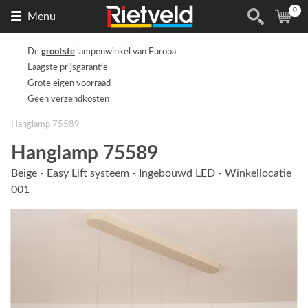
0
Naar
(
ite
Menu
de
homepage
De
grootste
lampenwinkel van Europa
Laagste prijsgarantie
Grote eigen voorraad
Geen verzendkosten
Hanglamp 75589
Hanglamp 75589
Beige - Easy Lift systeem - Ingebouwd LED - Winkellocatie
001