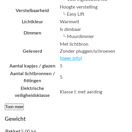
Hoogte verstelling
Verstelbaarheid
└ Easy Lift
Lichtkleur
Warmwit
Is dimbaar
Dimmen
└ Muurdimmer
Met lichtbron
Geleverd
Zonder pluggen/schroeven
(meer info)
Aantal kapjes / glazen
5
Aantal lichtbronnen /
5
fittingen
Elektrische
Klasse I: met aarding
veiligheidsklasse
Toon meer
Gewicht
Pakket
5.00 kg