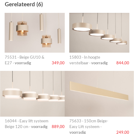
Gerelateerd (6)
75531 · Beige GU10 &
15803 · In hoogte
E27 ·
voorradig
349,00
verstelbaar ·
voorradig
844,00
16044 · Easy lift systeem
75633 · 150cm Beige-
Beige 120 cm ·
voorradig
889,00
Easy Lift systeem ·
voorradig
249,00