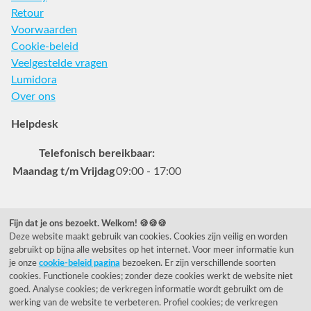
Retour
Voorwaarden
Cookie-beleid
Veelgestelde vragen
Lumidora
Over ons
Helpdesk
Telefonisch bereikbaar:
Maandag t/m Vrijdag
09:00 - 17:00
Veelgestelde vragen
Fijn dat je ons bezoekt. Welkom! 🍪🍪🍪
Deze website maakt gebruik van cookies. Cookies zijn veilig en worden
0031 78 615 44 15
gebruikt op bijna alle websites op het internet. Voor meer informatie kun
helpdesk@rietveldlicht.nl
je onze
cookie-beleid pagina
bezoeken. Er zijn verschillende soorten
cookies. Functionele cookies; zonder deze cookies werkt de website niet
Facebook
Instagram
Pinterest
goed. Analyse cookies; de verkregen informatie wordt gebruikt om de
werking van de website te verbeteren. Profiel cookies; de verkregen