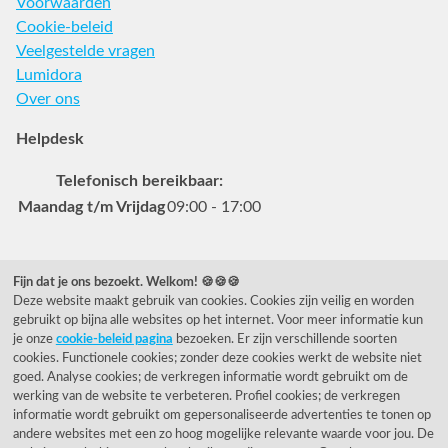
Voorwaarden
Cookie-beleid
Veelgestelde vragen
Lumidora
Over ons
Helpdesk
Telefonisch bereikbaar:
Maandag t/m Vrijdag
09:00 - 17:00
Veelgestelde vragen
Fijn dat je ons bezoekt. Welkom! 🍪🍪🍪
Deze website maakt gebruik van cookies. Cookies zijn veilig en worden
0031 78 615 44 15
gebruikt op bijna alle websites op het internet. Voor meer informatie kun
helpdesk@rietveldlicht.nl
je onze
cookie-beleid pagina
bezoeken. Er zijn verschillende soorten
cookies. Functionele cookies; zonder deze cookies werkt de website niet
Facebook
Instagram
Pinterest
goed. Analyse cookies; de verkregen informatie wordt gebruikt om de
werking van de website te verbeteren. Profiel cookies; de verkregen
informatie wordt gebruikt om gepersonaliseerde advertenties te tonen op
Klantwaardering
andere websites met een zo hoog mogelijke relevante waarde voor jou. De