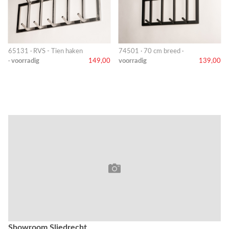
65131 · RVS - Tien haken
74501 · 70 cm breed ·
·
voorradig
149,00
voorradig
139,00
Showroom Sliedrecht