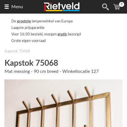
0
Naar
(
ite
Menu
de
homepage
De
grootste
lampenwinkel van Europa
Laagste prijsgarantie
Voor 16:30 besteld, morgen
gratis
bezorgd
Grote eigen voorraad
Kapstok 75068
Kapstok 75068
Mat messing - 90 cm breed - Winkellocatie 127