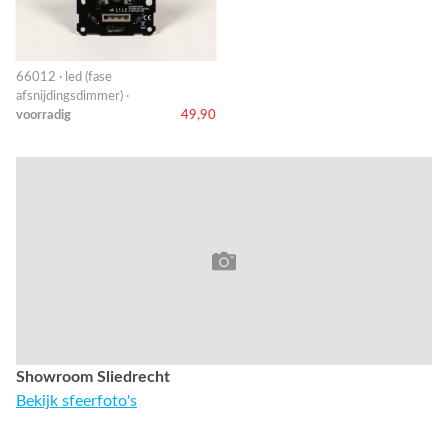
66012 · led (fase
afsnijdingsdimmer) ·
voorradig
49,90
Showroom Sliedrecht
Bekijk sfeerfoto's