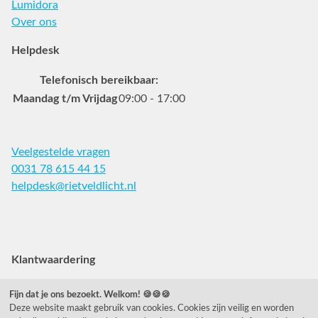
Lumidora
Over ons
Helpdesk
Telefonisch bereikbaar:
Maandag t/m Vrijdag
09:00 - 17:00
Veelgestelde vragen
0031 78 615 44 15
helpdesk@rietveldlicht.nl
Facebook
Instagram
Pinterest
Klantwaardering
"Zeer goed" - eKomi.be
Fijn dat je ons bezoekt. Welkom! 🍪🍪🍪
Deze website maakt gebruik van cookies. Cookies zijn veilig en worden
Cijfer: 9.4 (3230 recensies)