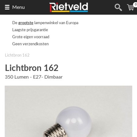
0
Naar
(
Menu
de
homepage
De
grootste
lampenwinkel van Europa
Laagste prijsgarantie
Grote eigen voorraad
Geen verzendkosten
Lichtbron 162
Lichtbron 162
350 Lumen - E27- Dimbaar