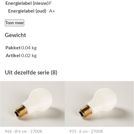
Energielabel (nieuw)
F
Energielabel (oud)
A+
Toon meer
Gewicht
Pakket
0.04 kg
Artikel
0.02 kg
Uit dezelfde serie (8)
966 · Ø 6 cm - 2700K
955 · 6 cm - 2700K