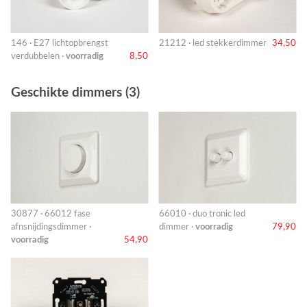
146 · E27 lichtopbrengst
21212 · led stekkerdimmer
34,50
verdubbelen ·
voorradig
8,50
Geschikte dimmers (3)
30877 · 66012 fase
66010 · duo tronic led
afnsnijdingsdimmer ·
dimmer ·
voorradig
79,90
voorradig
54,90