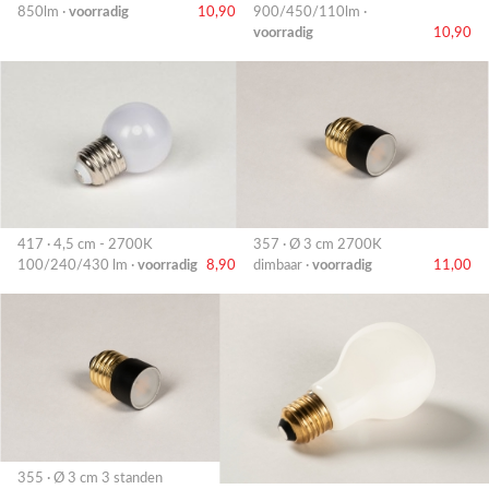
850lm ·
voorradig
10,90
900/450/110lm ·
voorradig
10,90
417 · 4,5 cm - 2700K
357 · Ø 3 cm 2700K
100/240/430 lm ·
voorradig
8,90
dimbaar ·
voorradig
11,00
355 · Ø 3 cm 3 standen