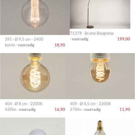
75378 · Bruine Booglamp
·
voorradig
199,00
395 · Ø 9,5 cm - 2400
kelvin ·
voorradig
18,90
404 · Ø 8 cm - 2200K
409 · Ø 4,5 cm - 2200K
420lm ·
voorradig
16,90
270lm ·
voorradig
11,90