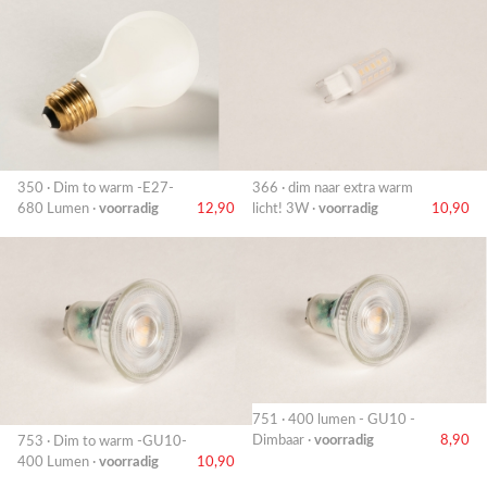
350 · Dim to warm -E27-
366 · dim naar extra warm
680 Lumen ·
voorradig
12,90
licht! 3W ·
voorradig
10,90
751 · 400 lumen - GU10 -
Dimbaar ·
voorradig
8,90
753 · Dim to warm -GU10-
400 Lumen ·
voorradig
10,90