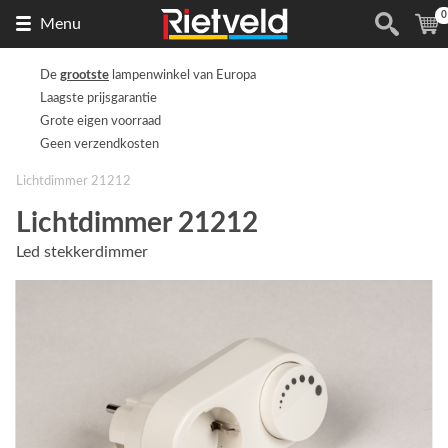
0
Naar
(
Menu
de
homepage
De
grootste
lampenwinkel van Europa
Laagste prijsgarantie
Grote eigen voorraad
Geen verzendkosten
Lichtdimmer 21212
Lichtdimmer 21212
Led stekkerdimmer