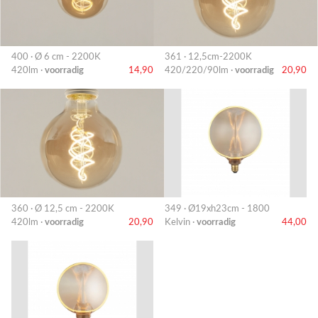
400 · Ø 6 cm - 2200K
361 · 12,5cm-2200K
420lm ·
voorradig
14,90
420/220/90lm ·
voorradig
20,90
360 · Ø 12,5 cm - 2200K
349 · Ø19xh23cm - 1800
420lm ·
voorradig
20,90
Kelvin ·
voorradig
44,00