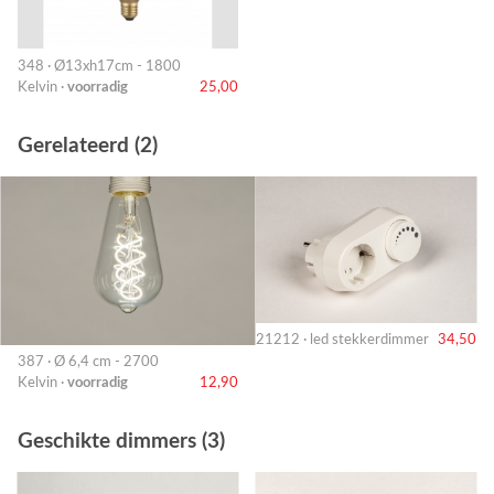
348 · Ø13xh17cm - 1800
Kelvin ·
voorradig
25,00
Gerelateerd (2)
21212 · led stekkerdimmer
34,50
387 · Ø 6,4 cm - 2700
Kelvin ·
voorradig
12,90
Geschikte dimmers (3)