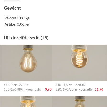
Gewicht
Pakket
0.08 kg
Artikel
0.06 kg
Uit dezelfde serie (15)
415 · 6cm-2200K
410 · 4,5 cm - 2200K
330/160/80lm ·
voorradig
9,90
320/170/80lm ·
voorradig
11,90