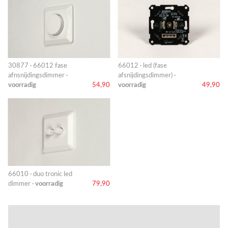
30877 · 66012 fase
66012 · led (fase
afnsnijdingsdimmer ·
afsnijdingsdimmer) ·
voorradig
54,90
voorradig
49,90
66010 · duo tronic led
dimmer ·
voorradig
79,90