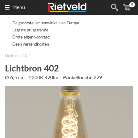
0
Naar
(
ite
Menu
de
homepage
De
grootste
lampenwinkel van Europa
Laagste prijsgarantie
Grote eigen voorraad
Geen verzendkosten
Lichtbron 402
Lichtbron 402
Ø 6,5 cm - 2200K 420lm - Winkellocatie 229