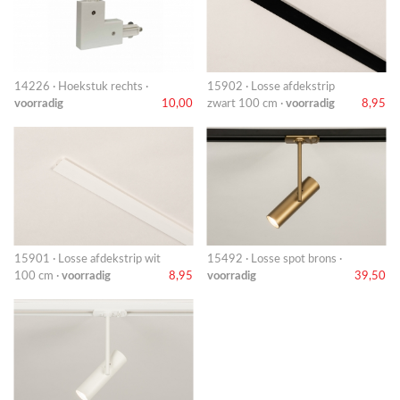
14226 · Hoekstuk rechts ·
15902 · Losse afdekstrip
voorradig
10,00
zwart 100 cm ·
voorradig
8,95
15901 · Losse afdekstrip wit
15492 · Losse spot brons ·
100 cm ·
voorradig
8,95
voorradig
39,50