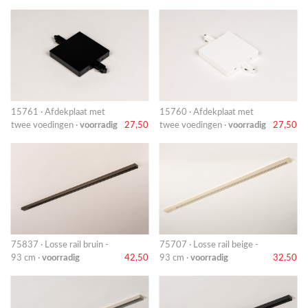
15761 · Afdekplaat met
15760 · Afdekplaat met
twee voedingen ·
voorradig
27,50
twee voedingen ·
voorradig
27,50
75837 · Losse rail bruin -
75707 · Losse rail beige -
93 cm ·
voorradig
42,50
93 cm ·
voorradig
32,50