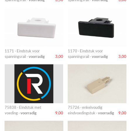
spanningsrail ·
voorradig
3,50
spanningsrail ·
voorradig
3,00
1171 · Eindstuk voor
1170 · Eindstuk voor
spanningsrail ·
voorradig
3,00
spanningsrail ·
voorradig
3,00
75838 · Eindstuk met
75726 · enkelvoudig
voeding ·
voorradig
9,00
eindvoedingstuk ·
voorradig
9,00