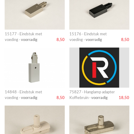
15177 · Eindstuk met
15176 · Eindstuk met
voeding ·
voorradig
8,50
voeding ·
voorradig
8,50
14848 · Eindstuk met
75827 · Hanglamp adapter
voeding ·
voorradig
8,50
Koffiebruin ·
voorradig
18,50