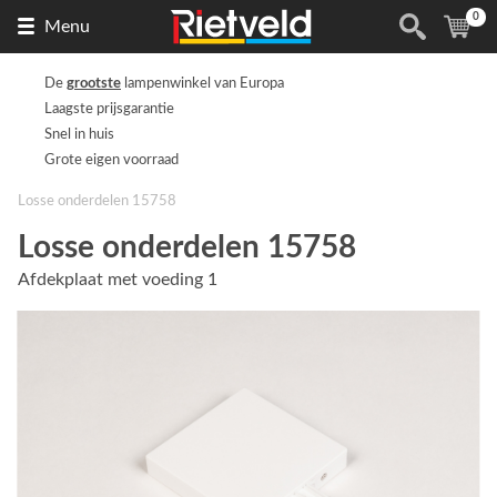
0
Naar
(
ite
Menu
de
homepage
De
grootste
lampenwinkel van Europa
Laagste prijsgarantie
Snel in huis
Grote eigen voorraad
Losse onderdelen 15758
Losse onderdelen 15758
Afdekplaat met voeding 1