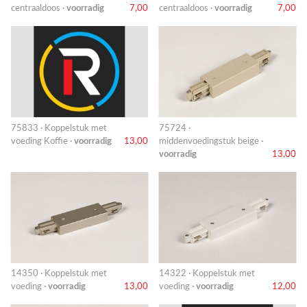
centraaldoos ·
voorradig
7,00
centraaldoos ·
voorradig
7,00
75833 · Koppelstuk met
75724 ·
voeding Koffie ·
voorradig
13,00
middenvoedingstuk beige ·
voorradig
13,00
14350 · Koppelstuk met
14322 · Koppelstuk met
voeding ·
voorradig
13,00
voeding ·
voorradig
12,00