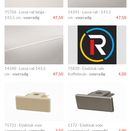
75706 · Losse rail beige -
14341 · Losse rail - 143,5
143,5 cm ·
voorradig
47,50
cm ·
voorradig
47,50
14340 · Losse rail 143,5
75830 · Eindstuk rails
cm ·
voorradig
47,50
Koffiebruin ·
voorradig
4,00
75721 · Eindstuk voor
1172 · Eindstuk voor