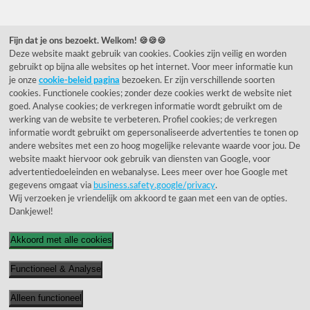
Veelgestelde vragen
Fijn dat je ons bezoekt. Welkom! 🍪🍪🍪
Deze website maakt gebruik van cookies. Cookies zijn veilig en worden
0031 78 615 44 15
gebruikt op bijna alle websites op het internet. Voor meer informatie kun
helpdesk@rietveldlicht.nl
je onze
cookie-beleid pagina
bezoeken. Er zijn verschillende soorten
cookies. Functionele cookies; zonder deze cookies werkt de website niet
Facebook
Instagram
Pinterest
goed. Analyse cookies; de verkregen informatie wordt gebruikt om de
werking van de website te verbeteren. Profiel cookies; de verkregen
informatie wordt gebruikt om gepersonaliseerde advertenties te tonen op
Klantwaardering
andere websites met een zo hoog mogelijke relevante waarde voor jou. De
website maakt hiervoor ook gebruik van diensten van Google, voor
advertentiedoeleinden en webanalyse. Lees meer over hoe Google met
"Zeer goed" - eKomi.be
gegevens omgaat via
business.safety.google/privacy
.
Wij verzoeken je vriendelijk om akkoord te gaan met een van de opties.
Cijfer: 9.4 (3230 recensies)
Dankjewel!
Akkoord met alle cookies
Functioneel & Analyse
© 1955 - 2026 Rietveld Licht B.V.
Alleen functioneel