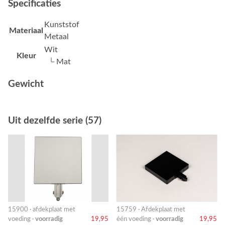
Specificaties
Kunststof
Materiaal
Metaal
Wit
Kleur
└ Mat
Gewicht
Uit dezelfde serie (57)
15900 · afdekplaat met
15759 · Afdekplaat met
voeding ·
voorradig
19,95
één voeding ·
voorradig
19,95