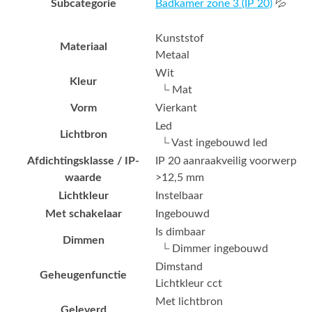
Subcategorie
Badkamer zone 3 (IP 20)
💦
Kunststof
Materiaal
Metaal
Wit
Kleur
└ Mat
Vorm
Vierkant
Led
Lichtbron
└ Vast ingebouwd led
Afdichtingsklasse / IP-
IP 20 aanraakveilig voorwerp
waarde
>12,5 mm
Lichtkleur
Instelbaar
Met schakelaar
Ingebouwd
Is dimbaar
Dimmen
└ Dimmer ingebouwd
Dimstand
Geheugenfunctie
Lichtkleur cct
Met lichtbron
Geleverd