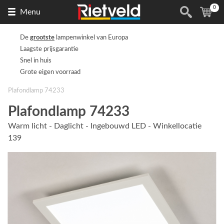
0
Naar
(
ite
Menu
de
homepage
De
grootste
lampenwinkel van Europa
Laagste prijsgarantie
Snel in huis
Grote eigen voorraad
Plafondlamp 74233
Plafondlamp 74233
Warm licht - Daglicht - Ingebouwd LED - Winkellocatie
139