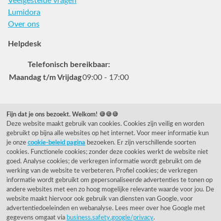
Veelgestelde vragen
Lumidora
Over ons
Helpdesk
Telefonisch bereikbaar:
Maandag t/m Vrijdag
09:00 - 17:00
Veelgestelde vragen
Fijn dat je ons bezoekt. Welkom! 🍪🍪🍪
Deze website maakt gebruik van cookies. Cookies zijn veilig en worden
0031 78 615 44 15
gebruikt op bijna alle websites op het internet. Voor meer informatie kun
helpdesk@rietveldlicht.nl
je onze
cookie-beleid pagina
bezoeken. Er zijn verschillende soorten
cookies. Functionele cookies; zonder deze cookies werkt de website niet
Facebook
Instagram
Pinterest
goed. Analyse cookies; de verkregen informatie wordt gebruikt om de
werking van de website te verbeteren. Profiel cookies; de verkregen
informatie wordt gebruikt om gepersonaliseerde advertenties te tonen op
Klantwaardering
andere websites met een zo hoog mogelijke relevante waarde voor jou. De
website maakt hiervoor ook gebruik van diensten van Google, voor
"Zeer goed" - eKomi.be
advertentiedoeleinden en webanalyse. Lees meer over hoe Google met
gegevens omgaat via
business.safety.google/privacy
.