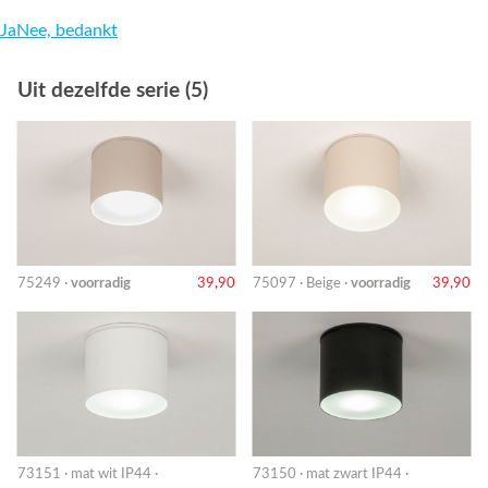
Ja
Nee, bedankt
Uit dezelfde serie (5)
75249 ·
voorradig
39,90
75097 · Beige ·
voorradig
39,90
73151 · mat wit IP44 ·
73150 · mat zwart IP44 ·