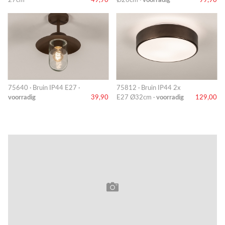
27cm
49,90
Ø26cm ·
voorradig
99,90
75640 · Bruin IP44 E27 ·
75812 · Bruin IP44 2x
voorradig
39,90
E27 Ø32cm ·
voorradig
129,00