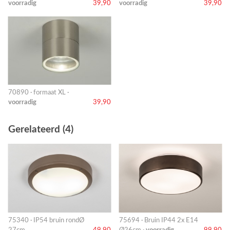
voorradig
39,90
voorradig
39,90
70890 · formaat XL ·
voorradig
39,90
Gerelateerd (4)
75340 · IP54 bruin rondØ
75694 · Bruin IP44 2x E14