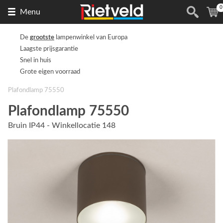
0
Naar
(
Menu
de
homepage
De
grootste
lampenwinkel van Europa
Laagste prijsgarantie
Snel in huis
Grote eigen voorraad
Plafondlamp 75550
Plafondlamp 75550
Bruin IP44 - Winkellocatie 148