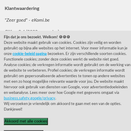
Klantwaardering
"Zeer goed" - eKomi.be
Cijfer: 9.4 (3230 recensies)
Fijn dat je ons bezoekt. Welkom! 🍪🍪🍪
Deze website maakt gebruik van cookies. Cookies zijn veilig en worden
gebruikt op bijna alle websites op het internet. Voor meer informatie kun je
onze
cookie-beleid pagina
bezoeken. Er zijn verschillende soorten cookies.
Functionele cookies; zonder deze cookies werkt de website niet goed.
Analyse cookies; de verkregen informatie wordt gebruikt om de werking van
de website te verbeteren. Profiel cookies; de verkregen informatie wordt
© 1955 - 2026 Rietveld Licht B.V.
gebruikt om gepersonaliseerde advertenties te tonen op andere websites
met een zo hoog mogelijke relevante waarde voor jou. De website maakt
hiervoor ook gebruik van diensten van Google, voor advertentiedoeleinden
en webanalyse. Lees meer over hoe Google met gegevens omgaat via
business.safety.google/privacy
.
Wij verzoeken je vriendelijk om akkoord te gaan met een van de opties.
Dankjewel!
Akkoord met alle cookies