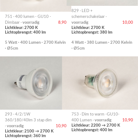
829 · LED +
751 · 400 lumen - GU10 -
schemerschakelaar ·
Dimbaar ·
voorradig
8,90
voorradig
10,00
Lichtkleur: 2700 K
Lichtkleur: 2700 K
Lichtopbrengst: 400 lm
Lichtopbrengst: 380 lm
5 Watt · 400 Lumen · 2700 Kelvin
4 Watt · 380 Lumen · 2700 Kelvin
· Ø5cm
· Ø5cm
293 · 4/2/1W
753 · Dim to warm -GU10-
360/180/40lm 3 stap dim
400 Lumen ·
voorradig
10,90
Lichtkleur: 2200 → 2700 K
·
voorradig
10,90
Lichtopbrengst: 400 lm
Lichtkleur: 2100 → 2700 K
Lichtopbrengst: 360 lm