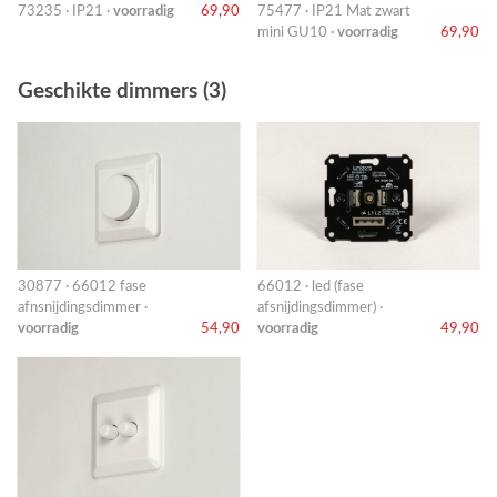
73235 · IP21 ·
voorradig
69,90
75477 · IP21 Mat zwart
mini GU10 ·
voorradig
69,90
Geschikte dimmers (3)
30877 · 66012 fase
66012 · led (fase
afnsnijdingsdimmer ·
afsnijdingsdimmer) ·
voorradig
54,90
voorradig
49,90