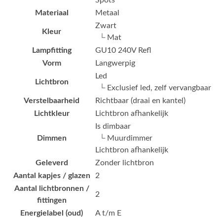
Spots
Materiaal
Metaal
Zwart
Kleur
└ Mat
Lampfitting
GU10 240V Refl
Vorm
Langwerpig
Led
Lichtbron
└ Exclusief led, zelf vervangbaar
Verstelbaarheid
Richtbaar (draai en kantel)
Lichtkleur
Lichtbron afhankelijk
Is dimbaar
Dimmen
└ Muurdimmer
Lichtbron afhankelijk
Geleverd
Zonder lichtbron
Aantal kapjes / glazen
2
Aantal lichtbronnen /
2
fittingen
Energielabel (oud)
A t/m E