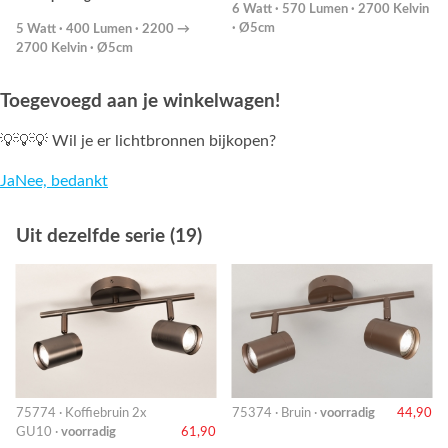
6 Watt · 570 Lumen · 2700 Kelvin
· Ø5cm
5 Watt · 400 Lumen · 2200 →
2700 Kelvin · Ø5cm
Toegevoegd aan je winkelwagen!
💡💡💡 Wil je er lichtbronnen bijkopen?
Ja
Nee, bedankt
Uit dezelfde serie (19)
75774 · Koffiebruin 2x
75374 · Bruin ·
voorradig
44,90
GU10 ·
voorradig
61,90