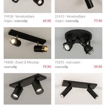
74938 · Verwisselbare
31413 · Verwisselbare
ringen ·
voorradig
69,90
ringen ·
voorradig
77,90
74808 · Zwart & Messing ·
73291 · mat zwart ·
voorradig
79,90
voorradig
39,90