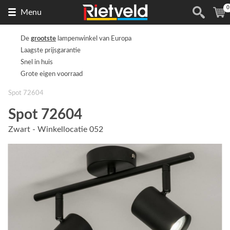
0
Naar
(
Menu
de
homepage
De
grootste
lampenwinkel van Europa
Laagste prijsgarantie
Snel in huis
Grote eigen voorraad
Spot 72604
Spot 72604
Zwart - Winkellocatie 052