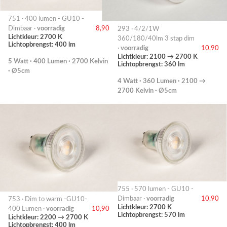
751 · 400 lumen - GU10 -
Dimbaar ·
voorradig
8,90
293 · 4/2/1W
Lichtkleur: 2700 K
360/180/40lm 3 stap dim
Lichtopbrengst: 400 lm
·
voorradig
10,90
Lichtkleur: 2100 → 2700 K
5 Watt · 400 Lumen · 2700 Kelvin
Lichtopbrengst: 360 lm
· Ø5cm
4 Watt · 360 Lumen · 2100 →
2700 Kelvin · Ø5cm
755 · 570 lumen - GU10 -
Dimbaar ·
voorradig
10,90
753 · Dim to warm -GU10-
Lichtkleur: 2700 K
400 Lumen ·
voorradig
10,90
Lichtopbrengst: 570 lm
Lichtkleur: 2200 → 2700 K
Lichtopbrengst: 400 lm