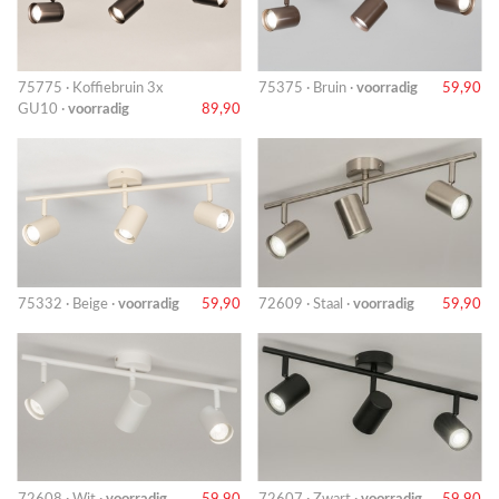
75775 · Koffiebruin 3x
75375 · Bruin ·
voorradig
59,90
GU10 ·
voorradig
89,90
75332 · Beige ·
voorradig
59,90
72609 · Staal ·
voorradig
59,90
72608 · Wit ·
voorradig
59,90
72607 · Zwart ·
voorradig
59,90