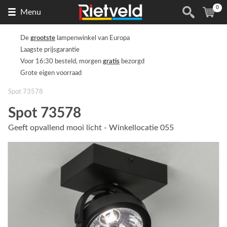
0
Naar
(
ite
Menu
de
homepage
De
grootste
lampenwinkel van Europa
Laagste prijsgarantie
Voor 16:30 besteld, morgen
gratis
bezorgd
Grote eigen voorraad
Spot 73578
Spot 73578
Geeft opvallend mooi licht - Winkellocatie 055