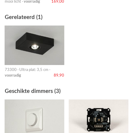
mooi licht ·
voorradig
169,00
Gerelateerd (1)
73300 · Ultra plat: 3,5 cm ·
voorradig
89,90
Geschikte dimmers (3)