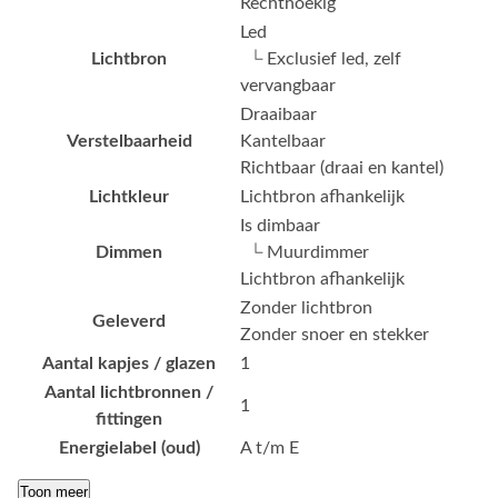
Rechthoekig
Led
Lichtbron
└ Exclusief led, zelf
vervangbaar
Draaibaar
Verstelbaarheid
Kantelbaar
Richtbaar (draai en kantel)
Lichtkleur
Lichtbron afhankelijk
Is dimbaar
Dimmen
└ Muurdimmer
Lichtbron afhankelijk
Zonder lichtbron
Geleverd
Zonder snoer en stekker
Aantal kapjes / glazen
1
Aantal lichtbronnen /
1
fittingen
Energielabel (oud)
A t/m E
Toon meer