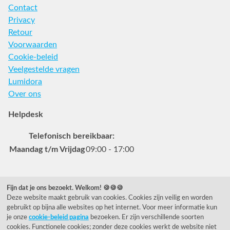
Contact
Privacy
Retour
Voorwaarden
Cookie-beleid
Veelgestelde vragen
Lumidora
Over ons
Helpdesk
Telefonisch bereikbaar:
Maandag t/m Vrijdag
09:00 - 17:00
Veelgestelde vragen
Fijn dat je ons bezoekt. Welkom! 🍪🍪🍪
Deze website maakt gebruik van cookies. Cookies zijn veilig en worden
0031 78 615 44 15
gebruikt op bijna alle websites op het internet. Voor meer informatie kun
helpdesk@rietveldlicht.nl
je onze
cookie-beleid pagina
bezoeken. Er zijn verschillende soorten
cookies. Functionele cookies; zonder deze cookies werkt de website niet