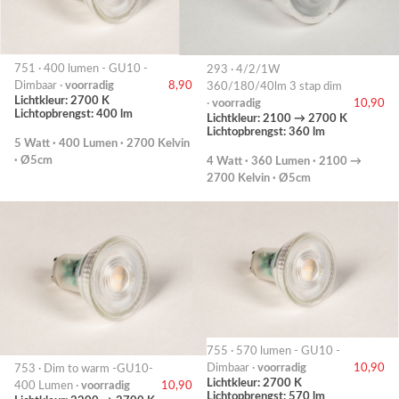
751 · 400 lumen - GU10 -
293 · 4/2/1W
Dimbaar ·
voorradig
8,90
360/180/40lm 3 stap dim
Lichtkleur: 2700 K
·
voorradig
10,90
Lichtopbrengst: 400 lm
Lichtkleur: 2100 → 2700 K
Lichtopbrengst: 360 lm
5 Watt · 400 Lumen · 2700 Kelvin
· Ø5cm
4 Watt · 360 Lumen · 2100 →
2700 Kelvin · Ø5cm
755 · 570 lumen - GU10 -
Dimbaar ·
voorradig
10,90
753 · Dim to warm -GU10-
Lichtkleur: 2700 K
400 Lumen ·
voorradig
10,90
Lichtopbrengst: 570 lm