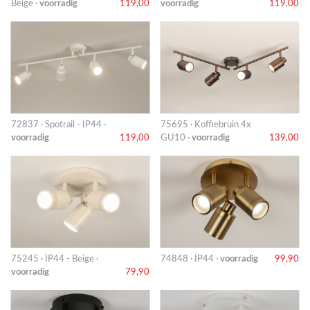
Beige ·
voorradig
119,00
voorradig
119,00
72837 · Spotrail - IP44 ·
75695 · Koffiebruin 4x
voorradig
119,00
GU10 ·
voorradig
139,00
75245 · IP44 - Beige ·
74848 · IP44 ·
voorradig
99,90
voorradig
79,90