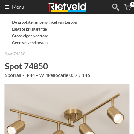
0
Naar
(
Menu
de
homepage
De
grootste
lampenwinkel van Europa
Laagste prijsgarantie
Grote eigen voorraad
Geen verzendkosten
Spot 74850
Spot 74850
Spotrail - IP44 - Winkellocatie 057 / 146