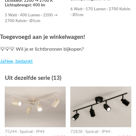
Lichtkleur: 2200 → 2700 K
Lichtopbrengst: 400 lm
6 Watt · 570 Lumen · 2700 Kelvin
· Ø5cm
5 Watt · 400 Lumen · 2200 →
2700 Kelvin · Ø5cm
Toegevoegd aan je winkelwagen!
💡💡💡 Wil je er lichtbronnen bijkopen?
Ja
Nee, bedankt
Uit dezelfde serie (13)
75244 · Spotrail - IP44
72838 · Spotrail - IP44 ·