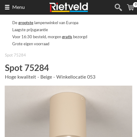
0
Naar
(
Menu
de
homepage
De
grootste
lampenwinkel van Europa
Laagste prijsgarantie
Voor 16:30 besteld, morgen
gratis
bezorgd
Grote eigen voorraad
Spot 75284
Spot 75284
Hoge kwaliteit - Beige - Winkellocatie 053