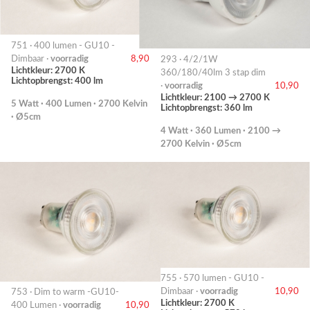
751 · 400 lumen - GU10 -
Dimbaar ·
voorradig
8,90
293 · 4/2/1W
Lichtkleur: 2700 K
360/180/40lm 3 stap dim
Lichtopbrengst: 400 lm
·
voorradig
10,90
Lichtkleur: 2100 → 2700 K
5 Watt · 400 Lumen · 2700 Kelvin
Lichtopbrengst: 360 lm
· Ø5cm
4 Watt · 360 Lumen · 2100 →
2700 Kelvin · Ø5cm
755 · 570 lumen - GU10 -
Dimbaar ·
voorradig
10,90
753 · Dim to warm -GU10-
Lichtkleur: 2700 K
400 Lumen ·
voorradig
10,90