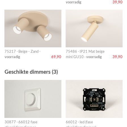
voorradig
39,90
75217 · Beige - Zand ·
75486 · IP21 Mat beige
voorradig
69,90
mini GU10 ·
voorradig
39,90
Geschikte dimmers (3)
30877 · 66012 fase
66012 · led (fase