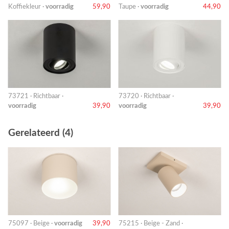
Koffiekleur ·
voorradig
59,90
Taupe ·
voorradig
44,90
73721 · Richtbaar ·
73720 · Richtbaar ·
voorradig
39,90
voorradig
39,90
Gerelateerd (4)
75097 · Beige ·
voorradig
39,90
75215 · Beige - Zand ·