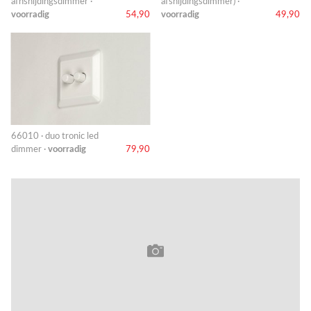
afnsnijdingsdimmer ·
afsnijdingsdimmer) ·
voorradig
54,90
voorradig
49,90
66010 · duo tronic led
dimmer ·
voorradig
79,90