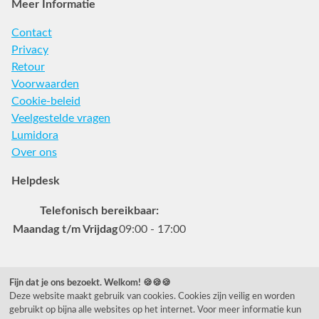
Meer Informatie
Contact
Privacy
Retour
Voorwaarden
Cookie-beleid
Veelgestelde vragen
Lumidora
Over ons
Helpdesk
Telefonisch bereikbaar:
Maandag t/m Vrijdag
09:00 - 17:00
Veelgestelde vragen
Fijn dat je ons bezoekt. Welkom! 🍪🍪🍪
Deze website maakt gebruik van cookies. Cookies zijn veilig en worden
0031 78 615 44 15
gebruikt op bijna alle websites op het internet. Voor meer informatie kun
helpdesk@rietveldlicht.nl