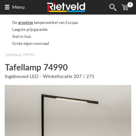
0
Naar
(
ite
Menu
de
homepage
De
grootste
lampenwinkel van Europa
Laagste prijsgarantie
Snel in huis
Grote eigen voorraad
Tafellamp 74990
Tafellamp 74990
Ingebouwd LED - Winkellocatie 207 / 271