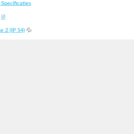
Specificaties
 2 (IP 54)
💦