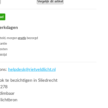
t
Vergelijk dit artikel
aad
werkdagen
teld, morgen
gratis
bezorgd
rantie
osten
ktijd
ons:
helpdesk@rietveldlicht.nl
ook te bezichtigen in Sliedrecht
 278
t dimbaar
lichtbron