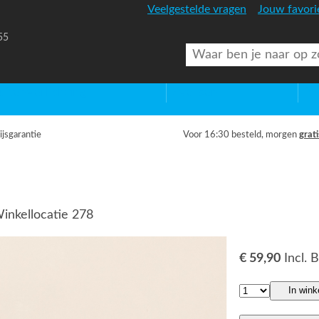
Veelgestelde vragen
Jouw favori
55
uitenverlichting
Diversen
Lic
ijsgarantie
Voor 16:30 besteld, morgen
grati
Winkellocatie 278
€ 59,90
Incl.
In win