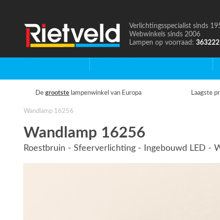
Verlichtingsspecialist sinds 19
Naar
Webwinkels sinds 2006
de
Lampen op voorraad:
363222
homepage
Home
Binnenverlichting
B
De
grootste
lampenwinkel van Europa
Laagste pr
Wandlamp 16256
Wandlamp 16256
Roestbruin - Sfeerverlichting - Ingebouwd LED - 