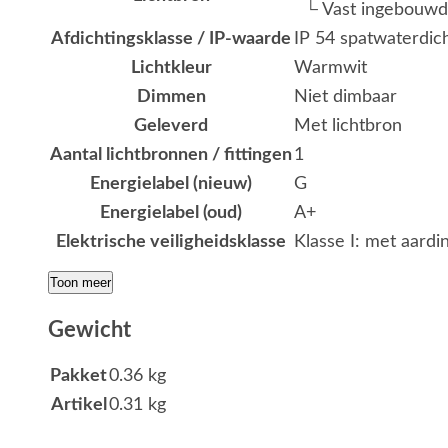
└ Vast ingebouwd
Afdichtingsklasse / IP-waarde
IP 54 spatwaterdic
Lichtkleur
Warmwit
Dimmen
Niet dimbaar
Geleverd
Met lichtbron
Aantal lichtbronnen / fittingen
1
Energielabel (nieuw)
G
Energielabel (oud)
A+
Elektrische veiligheidsklasse
Klasse I: met aardi
Toon meer
Gewicht
Pakket
0.36 kg
Artikel
0.31 kg