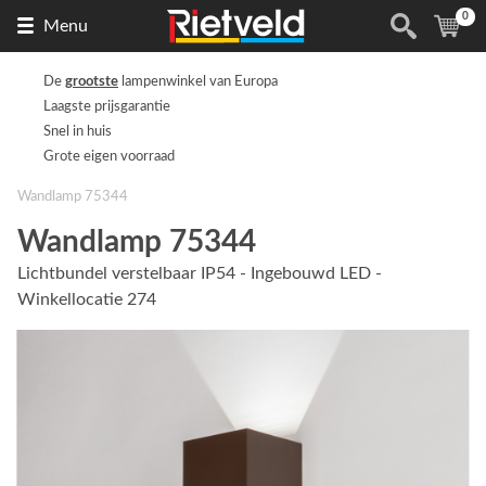
0
Naar
(
ite
Menu
de
homepage
De
grootste
lampenwinkel van Europa
Laagste prijsgarantie
Snel in huis
Grote eigen voorraad
Wandlamp 75344
Wandlamp 75344
Lichtbundel verstelbaar IP54 - Ingebouwd LED -
Winkellocatie 274