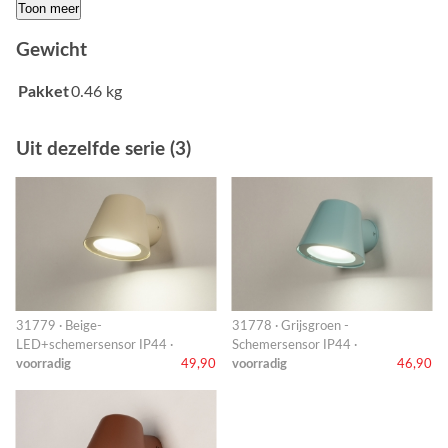
Toon meer
Gewicht
Pakket
0.46 kg
Uit dezelfde serie (3)
31779 · Beige-
31778 · Grijsgroen -
LED+schemersensor IP44 ·
Schemersensor IP44 ·
voorradig
49,90
voorradig
46,90