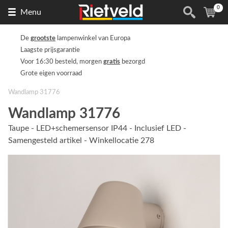
0
Naar
(
ite
Menu
de
homepage
De
grootste
lampenwinkel van Europa
Laagste prijsgarantie
Voor 16:30 besteld, morgen
gratis
bezorgd
Grote eigen voorraad
Wandlamp 31776
Wandlamp 31776
Taupe - LED+schemersensor IP44 - Inclusief LED -
Samengesteld artikel - Winkellocatie 278