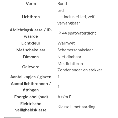
Vorm
Rond
Led
Lichtbron
└ Inclusief led, zelf
vervangbaar
Afdichtingsklasse / IP-
IP 44 spatwaterdicht
waarde
Lichtkleur
Warmwit
Met schakelaar
Schemerschakelaar
Dimmen
Niet dimbaar
Met lichtbron
Geleverd
Zonder snoer en stekker
Aantal kapjes / glazen
1
Aantal lichtbronnen /
1
fittingen
Energielabel (oud)
A t/m E
Elektrische
Klasse I: met aarding
veiligheidsklasse