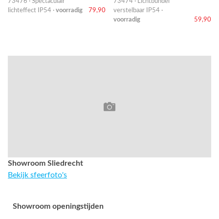
73476 · Spectaculair
73474 · Lichtbundel
lichteffect IP54 ·
voorradig
79,90
verstelbaar IP54 ·
voorradig
59,90
Showroom Sliedrecht
Bekijk sfeerfoto's
Showroom openingstijden