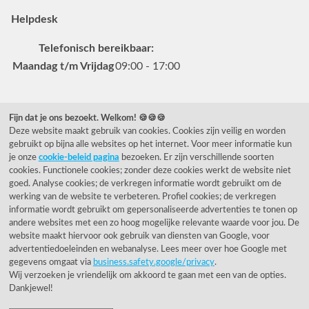
Helpdesk
Telefonisch bereikbaar:
Maandag t/m Vrijdag
09:00 - 17:00
Veelgestelde vragen
Fijn dat je ons bezoekt. Welkom! 🍪🍪🍪
Deze website maakt gebruik van cookies. Cookies zijn veilig en worden
0031 78 615 44 15
gebruikt op bijna alle websites op het internet. Voor meer informatie kun
helpdesk@rietveldlicht.nl
je onze
cookie-beleid pagina
bezoeken. Er zijn verschillende soorten
cookies. Functionele cookies; zonder deze cookies werkt de website niet
Facebook
Instagram
Pinterest
goed. Analyse cookies; de verkregen informatie wordt gebruikt om de
werking van de website te verbeteren. Profiel cookies; de verkregen
informatie wordt gebruikt om gepersonaliseerde advertenties te tonen op
Klantwaardering
andere websites met een zo hoog mogelijke relevante waarde voor jou. De
website maakt hiervoor ook gebruik van diensten van Google, voor
"Zeer goed" - eKomi.be
advertentiedoeleinden en webanalyse. Lees meer over hoe Google met
gegevens omgaat via
business.safety.google/privacy
.
Wij verzoeken je vriendelijk om akkoord te gaan met een van de opties.
Cijfer: 9.4 (3230 recensies)
Dankjewel!