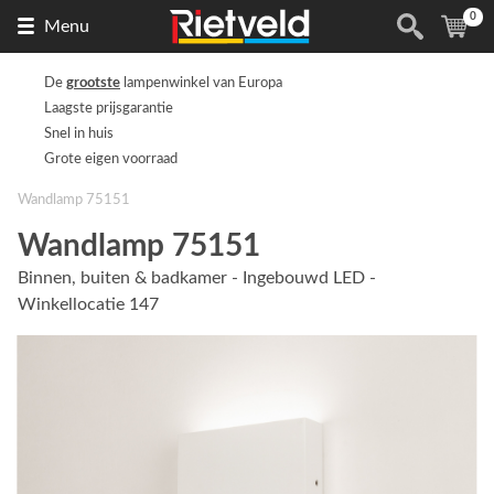
0
Naar
(
ite
Menu
de
homepage
De
grootste
lampenwinkel van Europa
Laagste prijsgarantie
Snel in huis
Grote eigen voorraad
Wandlamp 75151
Wandlamp 75151
Binnen, buiten & badkamer - Ingebouwd LED -
Winkellocatie 147