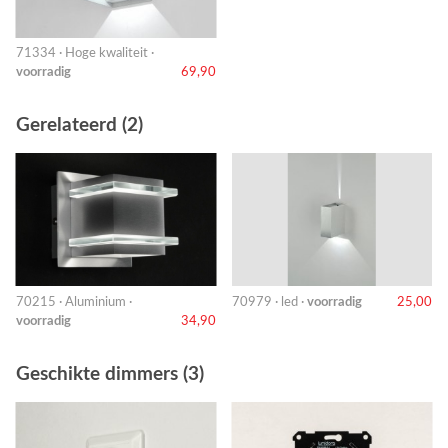
71334 · Hoge kwaliteit ·
voorradig
69,90
Gerelateerd (2)
70215 · Aluminium ·
70979 · led ·
voorradig
25,00
voorradig
34,90
Geschikte dimmers (3)