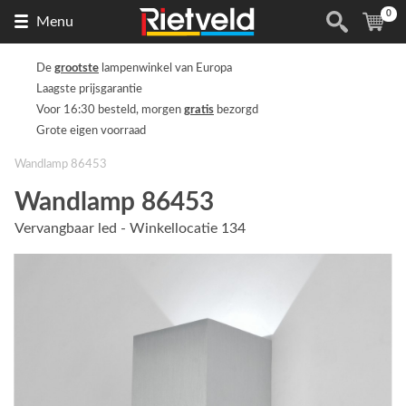
0
Naar
(
ite
Menu
de
homepage
De
grootste
lampenwinkel van Europa
Laagste prijsgarantie
Voor 16:30 besteld, morgen
gratis
bezorgd
Grote eigen voorraad
Wandlamp 86453
Wandlamp 86453
Vervangbaar led - Winkellocatie 134