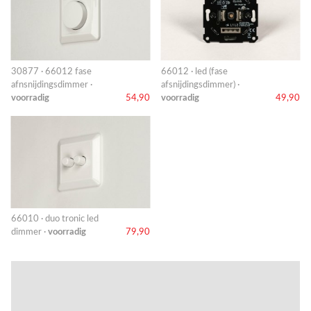
30877 · 66012 fase
66012 · led (fase
afnsnijdingsdimmer ·
afsnijdingsdimmer) ·
voorradig
54,90
voorradig
49,90
66010 · duo tronic led
dimmer ·
voorradig
79,90