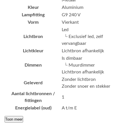
Metaal
Kleur
Aluminium
Lampfitting
G9 240 V
Vorm
Vierkant
Led
Lichtbron
└ Exclusief led, zelf
vervangbaar
Lichtkleur
Lichtbron afhankelijk
Is dimbaar
Dimmen
└ Muurdimmer
Lichtbron afhankelijk
Zonder lichtbron
Geleverd
Zonder snoer en stekker
Aantal lichtbronnen /
1
fittingen
Energielabel (oud)
A t/m E
Toon meer