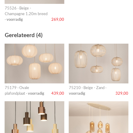
75526 · Beige -
Champagne 1.20m breed
·
voorradig
269,00
Gerelateerd (4)
75179 · Ovale
75210 · Beige - Zand ·
plafondplaat ·
voorradig
439,00
voorradig
329,00