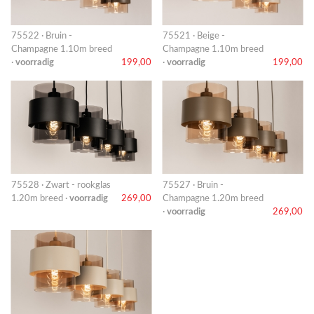
75522 · Bruin -
75521 · Beige -
Champagne 1.10m breed
Champagne 1.10m breed
·
voorradig
199,00
·
voorradig
199,00
75528 · Zwart - rookglas
75527 · Bruin -
1.20m breed ·
voorradig
269,00
Champagne 1.20m breed
·
voorradig
269,00