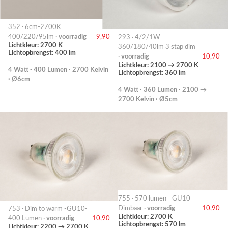
352 · 6cm-2700K
400/220/95lm ·
voorradig
9,90
293 · 4/2/1W
Lichtkleur: 2700 K
360/180/40lm 3 stap dim
Lichtopbrengst: 400 lm
·
voorradig
10,90
Lichtkleur: 2100 → 2700 K
4 Watt · 400 Lumen · 2700 Kelvin
Lichtopbrengst: 360 lm
· Ø6cm
4 Watt · 360 Lumen · 2100 →
2700 Kelvin · Ø5cm
755 · 570 lumen - GU10 -
Dimbaar ·
voorradig
10,90
753 · Dim to warm -GU10-
Lichtkleur: 2700 K
400 Lumen ·
voorradig
10,90
Lichtopbrengst: 570 lm
Lichtkleur: 2200 → 2700 K