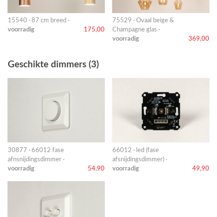
15540 · 87 cm breed ·
75529 · Ovaal beige &
voorradig
175,00
Champagne glas ·
voorradig
369,00
Geschikte dimmers (3)
30877 · 66012 fase
66012 · led (fase
afnsnijdingsdimmer ·
afsnijdingsdimmer) ·
voorradig
54,90
voorradig
49,90