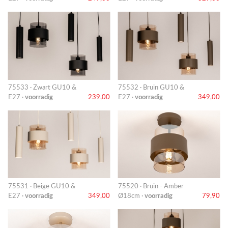
75533 · Zwart GU10 &
75532 · Bruin GU10 &
E27 ·
voorradig
239,00
E27 ·
voorradig
349,00
75531 · Beige GU10 &
75520 · Bruin - Amber
E27 ·
voorradig
349,00
Ø18cm ·
voorradig
79,90