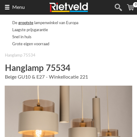
0
Naar
(
Menu
de
homepage
De
grootste
lampenwinkel van Europa
Laagste prijsgarantie
Snel in huis
Grote eigen voorraad
Hanglamp 75534
Hanglamp 75534
Beige GU10 & E27 - Winkellocatie 221