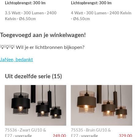
Lichtopbrengst: 300 lm
Lichtopbrengst: 300 lm
3.5 Watt · 300 Lumen · 2400
4 Watt · 300 Lumen · 2400 Kelvin
Kelvin · Ø6.50cm
· Ø6.50cm
Toegevoegd aan je winkelwagen!
💡💡💡 Wil je er lichtbronnen bijkopen?
Ja
Nee, bedankt
Uit dezelfde serie (15)
75536 · Zwart GU10 &
75535 · Bruin GU10 &
E27 ·
voorradig
249,00
E27 ·
voorradig
329,00