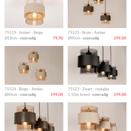
75519 · Amber - Beige
75525 · Bruin - Amber
Ø18cm ·
voorradig
79,90
Ø40cm ·
voorradig
199,00
75524 · Beige - Amber
75523 · Zwart - rookglas
Ø40cm ·
voorradig
199,00
1.10m breed ·
voorradig
199,00