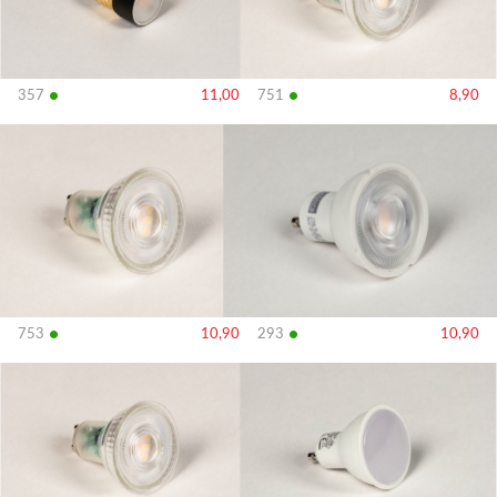
•
•
357
11,00
751
8,90
Bekijk
Bekijk
details
details
•
•
753
10,90
293
10,90
Bekijk
Bekijk
details
details