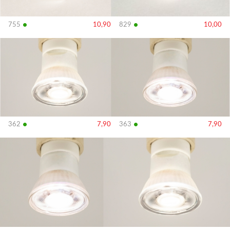
•
•
755
10,90
829
10,00
Bekijk
Bekijk
details
details
•
•
362
7,90
363
7,90
Bekijk
Bekijk
details
details