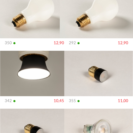
•
•
350
12,90
292
12,90
Bekijk
Bekijk
details
details
•
•
342
10,45
355
11,00
Bekijk
Bekijk
details
details