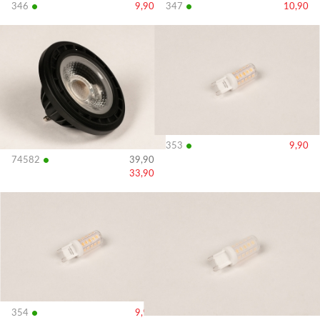
•
•
346
9,90
347
10,90
Bekijk
Bekijk
details
details
•
353
9,90
•
74582
39,90
33,90
Bekijk
Bekijk
details
details
•
354
9,90