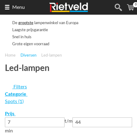
0
Naar
(
Menu
de
homepage
De
grootste
lampenwinkel van Europa
Laagste prijsgarantie
Snel in huis
Grote eigen voorraad
Home
Diversen
Led-lampen
Led-lampen
Filters
Categorie
Spots (1)
Prijs
t/m
min