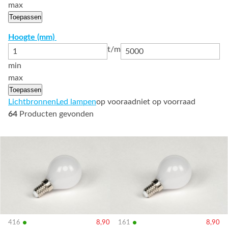
max
Toepassen
Hoogte (mm)
t/m
min
max
Toepassen
Lichtbronnen
Led lampen
op vooraad
niet op voorraad
64
Producten gevonden
Bekijk
Bekijk
details
details
•
•
416
8,90
161
8,90