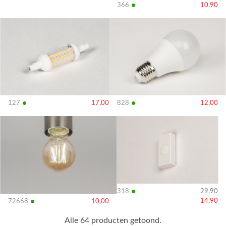
•
366
10,90
Bekijk
Bekijk
details
details
•
•
127
17,00
828
12,00
Bekijk
Bekijk
details
details
•
318
29,90
•
14,90
72668
10,00
Alle 64 producten getoond.