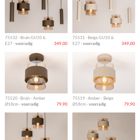
75532 · Bruin GU10 &
75531 · Beige GU10 &
E27 ·
voorradig
349,00
E27 ·
voorradig
349,00
75520 · Bruin - Amber
75519 · Amber - Beige
Ø18cm ·
voorradig
79,90
Ø18cm ·
voorradig
79,90