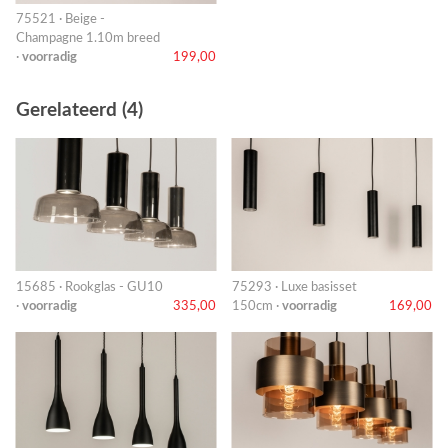
75521 · Beige -
Champagne 1.10m breed
·
voorradig
199,00
Gerelateerd (4)
15685 · Rookglas - GU10
75293 · Luxe basisset
·
voorradig
335,00
150cm ·
voorradig
169,00