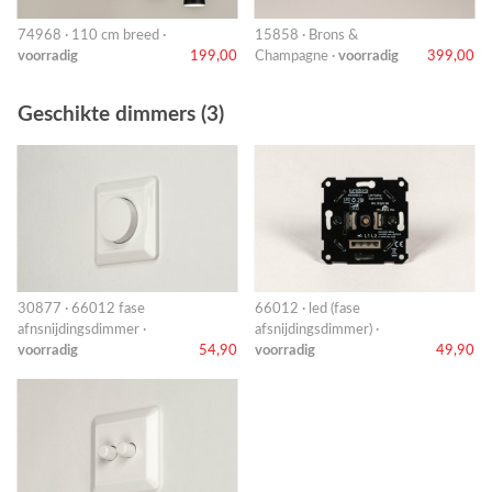
74968 · 110 cm breed ·
15858 · Brons &
voorradig
199,00
Champagne ·
voorradig
399,00
Geschikte dimmers (3)
30877 · 66012 fase
66012 · led (fase
afnsnijdingsdimmer ·
afsnijdingsdimmer) ·
voorradig
54,90
voorradig
49,90