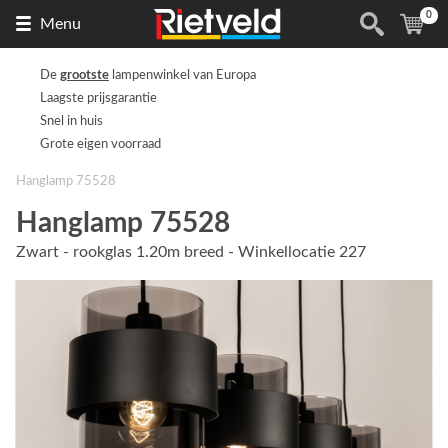
0
Naar
(
ite
Menu
de
homepage
De
grootste
lampenwinkel van Europa
Laagste prijsgarantie
Snel in huis
Grote eigen voorraad
Hanglamp 75528
Hanglamp 75528
Zwart - rookglas 1.20m breed - Winkellocatie 227