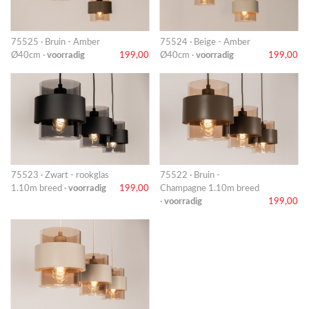
75525 · Bruin - Amber
75524 · Beige - Amber
Ø40cm ·
voorradig
199,00
Ø40cm ·
voorradig
199,00
75523 · Zwart - rookglas
75522 · Bruin -
1.10m breed ·
voorradig
199,00
Champagne 1.10m breed
·
voorradig
199,00