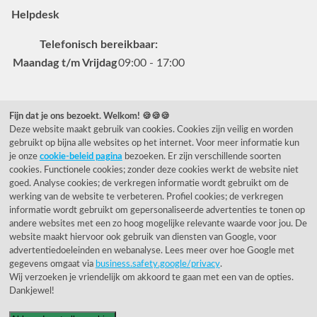
Helpdesk
Telefonisch bereikbaar:
Maandag t/m Vrijdag
09:00 - 17:00
Veelgestelde vragen
Fijn dat je ons bezoekt. Welkom! 🍪🍪🍪
Deze website maakt gebruik van cookies. Cookies zijn veilig en worden
0031 78 615 44 15
gebruikt op bijna alle websites op het internet. Voor meer informatie kun
helpdesk@rietveldlicht.nl
je onze
cookie-beleid pagina
bezoeken. Er zijn verschillende soorten
cookies. Functionele cookies; zonder deze cookies werkt de website niet
Facebook
Instagram
Pinterest
goed. Analyse cookies; de verkregen informatie wordt gebruikt om de
werking van de website te verbeteren. Profiel cookies; de verkregen
informatie wordt gebruikt om gepersonaliseerde advertenties te tonen op
Klantwaardering
andere websites met een zo hoog mogelijke relevante waarde voor jou. De
website maakt hiervoor ook gebruik van diensten van Google, voor
"Zeer goed" - eKomi.be
advertentiedoeleinden en webanalyse. Lees meer over hoe Google met
gegevens omgaat via
business.safety.google/privacy
.
Wij verzoeken je vriendelijk om akkoord te gaan met een van de opties.
Cijfer: 9.4 (3230 recensies)
Dankjewel!