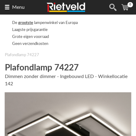
0
Naar
(
ite
Menu
de
homepage
De
grootste
lampenwinkel van Europa
Laagste prijsgarantie
Grote eigen voorraad
Geen verzendkosten
Plafondlamp 74227
Plafondlamp 74227
Dimmen zonder dimmer - Ingebouwd LED - Winkellocatie
142