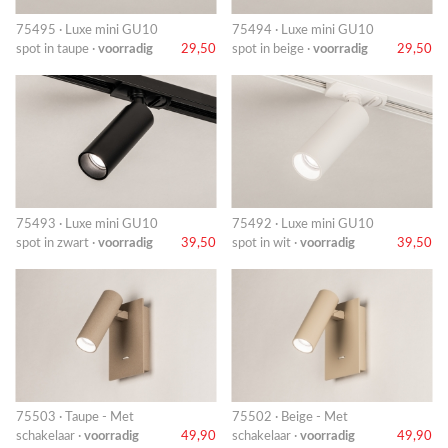
75495 · Luxe mini GU10
75494 · Luxe mini GU10
spot in taupe ·
voorradig
29,50
spot in beige ·
voorradig
29,50
75493 · Luxe mini GU10
75492 · Luxe mini GU10
spot in zwart ·
voorradig
39,50
spot in wit ·
voorradig
39,50
75503 · Taupe - Met
75502 · Beige - Met
schakelaar ·
voorradig
49,90
schakelaar ·
voorradig
49,90