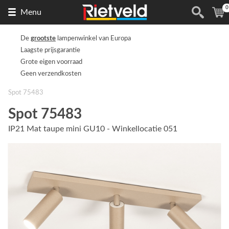
0
Naar
(
Menu
de
homepage
De
grootste
lampenwinkel van Europa
Laagste prijsgarantie
Grote eigen voorraad
Geen verzendkosten
Spot 75483
Spot 75483
IP21 Mat taupe mini GU10 - Winkellocatie 051