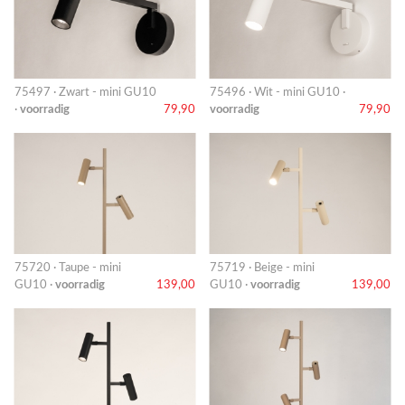
75497 · Zwart - mini GU10
75496 · Wit - mini GU10 ·
·
voorradig
79,90
voorradig
79,90
75720 · Taupe - mini
75719 · Beige - mini
GU10 ·
voorradig
139,00
GU10 ·
voorradig
139,00