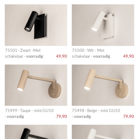
75501 · Zwart -Met
75500 · Wit - Met
schakelaar ·
voorradig
49,90
schakelaar ·
voorradig
49,90
75499 · Taupe - mini GU10
75498 · Beige - mini GU10
·
voorradig
79,90
·
voorradig
79,90