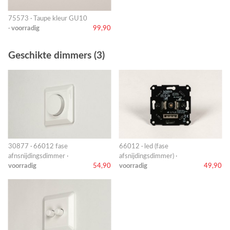
75573 · Taupe kleur GU10
·
voorradig
99,90
Geschikte dimmers (3)
30877 · 66012 fase
66012 · led (fase
afnsnijdingsdimmer ·
afsnijdingsdimmer) ·
voorradig
54,90
voorradig
49,90