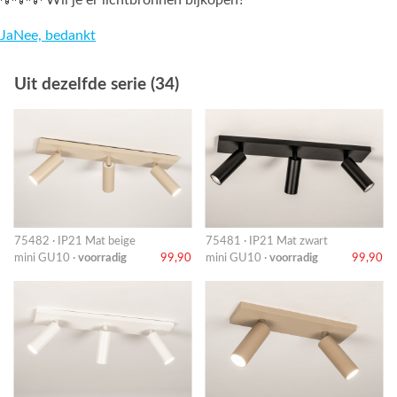
💡💡💡 Wil je er lichtbronnen bijkopen?
Ja
Nee, bedankt
Uit dezelfde serie (34)
75482 · IP21 Mat beige
75481 · IP21 Mat zwart
mini GU10 ·
voorradig
99,90
mini GU10 ·
voorradig
99,90