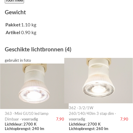
Toon meer
Gewicht
Pakket
1.10 kg
Artikel
0.90 kg
Geschikte lichtbronnen (4)
gebruikt in foto
362 · 3/2/1W
363 · Mini GU10 led lamp
260/140/40lm 3 stap dim ·
Dimbaar ·
voorradig
7,90
voorradig
7,90
Lichtkleur: 2700 K
Lichtkleur: 2700 K
Lichtopbrengst: 240 lm
Lichtopbrengst: 260 lm