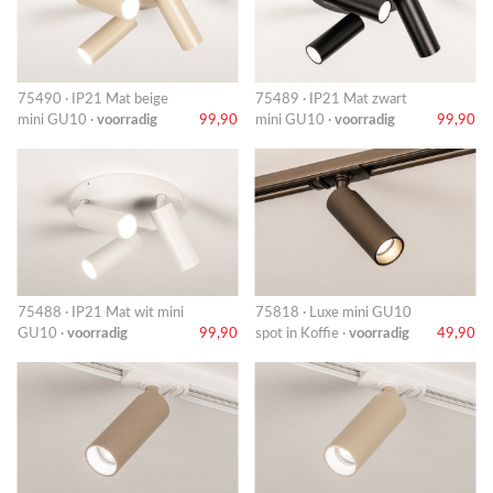
75490 · IP21 Mat beige
75489 · IP21 Mat zwart
mini GU10 ·
voorradig
99,90
mini GU10 ·
voorradig
99,90
75488 · IP21 Mat wit mini
75818 · Luxe mini GU10
GU10 ·
voorradig
99,90
spot in Koffie ·
voorradig
49,90