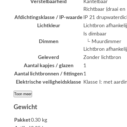
Verstelbaarheid
Kantelbaar
Richtbaar (draai en 
Afdichtingsklasse / IP-waarde
IP 21 drupwaterdic
Lichtkleur
Lichtbron afhankeli
Is dimbaar
Dimmen
└ Muurdimmer
Lichtbron afhankeli
Geleverd
Zonder lichtbron
Aantal kapjes / glazen
1
Aantal lichtbronnen / fittingen
1
Elektrische veiligheidsklasse
Klasse I: met aardi
Toon meer
Gewicht
Pakket
0.30 kg