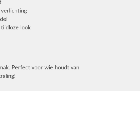
t
verlichting
ndel
ijdloze look
mak. Perfect voor wie houdt van
raling!