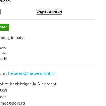
kelwagen
t
Vergelijk dit artikel
rraad
andag in huis
rantie
osten
ktijd
ons:
helpdesk@rietveldlicht.nl
ook te bezichtigen in Sliedrecht
 051
baar
 meegeleverd