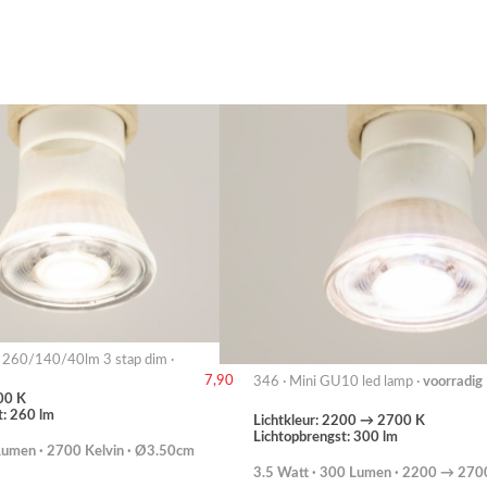
260/140/40lm 3 stap dim ·
7,90
346 · Mini GU10 led lamp ·
voorradig
00 K
t: 260 lm
Lichtkleur: 2200 → 2700 K
Lichtopbrengst: 300 lm
Lumen · 2700 Kelvin · Ø3.50cm
3.5 Watt · 300 Lumen · 2200 → 2700