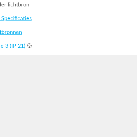
er lichtbron
Specificaties
htbronnen
 3 (IP 21)
💦