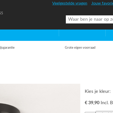
Veelgestelde vragen
Jouw favori
55
uitenverlichting
Diversen
Lic
ijsgarantie
Grote eigen voorraad
Kies je kleur:
€ 39,90
Incl.