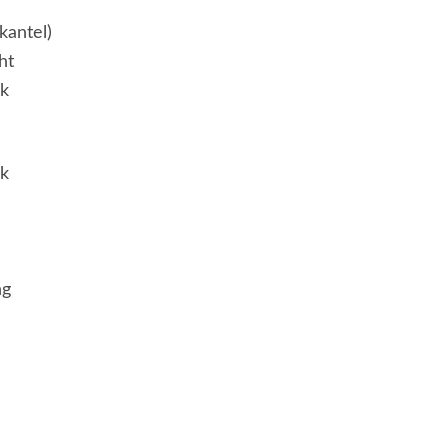
kantel)
ht
jk
jk
ng