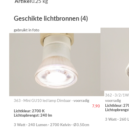
Artikel
0.25 kg
Geschikte lichtbronnen (4)
gebruikt in foto
362 · 3/2/1W 
363 · Mini GU10 led lamp Dimbaar ·
voorradig
voorradig
Lichtkleur: 27
7,90
Lichtopbrengs
Lichtkleur: 2700 K
Lichtopbrengst: 240 lm
3 Watt · 260 
3 Watt · 240 Lumen · 2700 Kelvin · Ø3.50cm