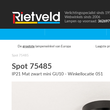
Verlichtingsspecialist sinds 19
Naar
Webwinkels sinds 2006
de
Lampen op voorraad:
362697
homepage
Home
Binnenverlichting
B
De
grootste
lampenwinkel van Europa
Laagste pr
Spot 75485
Spot 75485
IP21 Mat zwart mini GU10 - Winkellocatie 051