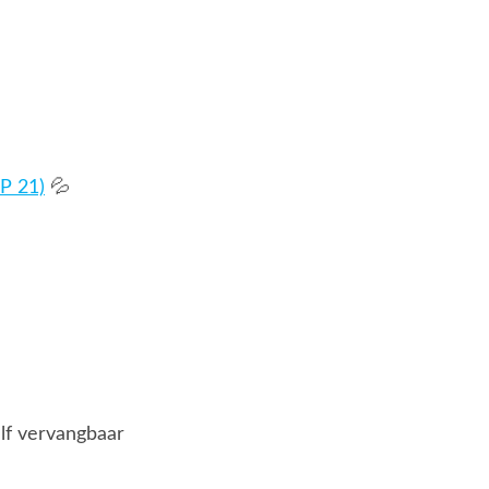
P 21)
💦
elf vervangbaar