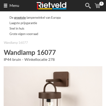
0
Naar
(
ite
Menu
de
homepage
De
grootste
lampenwinkel van Europa
Laagste prijsgarantie
Snel in huis
Grote eigen voorraad
Wandlamp 16077
Wandlamp 16077
IP44 bruin - Winkellocatie 278