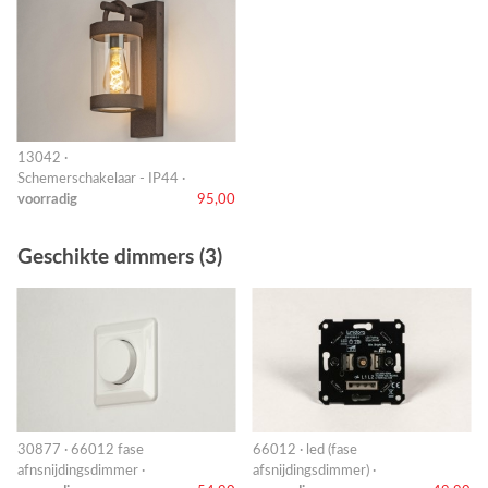
13042 ·
Schemerschakelaar - IP44 ·
voorradig
95,00
Geschikte dimmers (3)
30877 · 66012 fase
66012 · led (fase
afnsnijdingsdimmer ·
afsnijdingsdimmer) ·