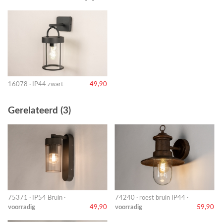
16078 · IP44 zwart
49,90
Gerelateerd (3)
75371 · IP54 Bruin ·
74240 · roest bruin IP44 ·
voorradig
49,90
voorradig
59,90