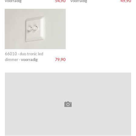
voorradig
54,90
voorradig
49,90
66010 · duo tronic led
dimmer ·
voorradig
79,90