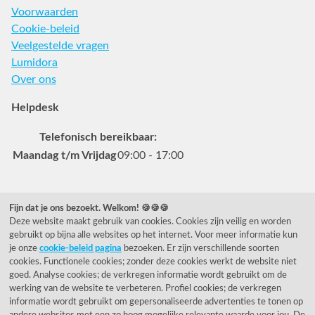
Voorwaarden
Cookie-beleid
Veelgestelde vragen
Lumidora
Over ons
Helpdesk
Telefonisch bereikbaar:
Maandag t/m Vrijdag
09:00 - 17:00
Veelgestelde vragen
Fijn dat je ons bezoekt. Welkom! 🍪🍪🍪
Deze website maakt gebruik van cookies. Cookies zijn veilig en worden
0031 78 615 44 15
gebruikt op bijna alle websites op het internet. Voor meer informatie kun
helpdesk@rietveldlicht.nl
je onze
cookie-beleid pagina
bezoeken. Er zijn verschillende soorten
cookies. Functionele cookies; zonder deze cookies werkt de website niet
Facebook
Instagram
Pinterest
goed. Analyse cookies; de verkregen informatie wordt gebruikt om de
werking van de website te verbeteren. Profiel cookies; de verkregen
informatie wordt gebruikt om gepersonaliseerde advertenties te tonen op
Klantwaardering