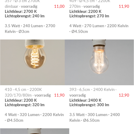
357 · Ø 3 cm 2700K
409 · Ø 4,5 cm - 2200K
dimbaar ·
voorradig
11,00
270lm ·
voorradig
11,90
Lichtkleur: 2700 K
Lichtkleur: 2200 K
Lichtopbrengst: 240 lm
Lichtopbrengst: 270 lm
3.5 Watt · 240 Lumen · 2700
4 Watt · 270 Lumen · 2200 Kelvin
Kelvin · Ø3cm
· Ø4.50cm
410 · 4,5 cm - 2200K
393 · 6,5cm - 2400 Kelvin ·
320/170/80lm ·
voorradig
11,90
voorradig
12,90
Lichtkleur: 2200 K
Lichtkleur: 2400 K
Lichtopbrengst: 320 lm
Lichtopbrengst: 300 lm
4 Watt · 320 Lumen · 2200 Kelvin
3.5 Watt · 300 Lumen · 2400
· Ø4.50cm
Kelvin · Ø6.50cm