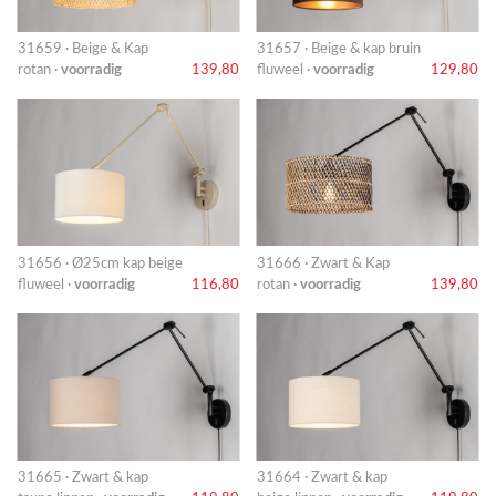
31659 · Beige & Kap
31657 · Beige & kap bruin
rotan ·
voorradig
139,80
fluweel ·
voorradig
129,80
31656 · Ø25cm kap beige
31666 · Zwart & Kap
fluweel ·
voorradig
116,80
rotan ·
voorradig
139,80
31665 · Zwart & kap
31664 · Zwart & kap