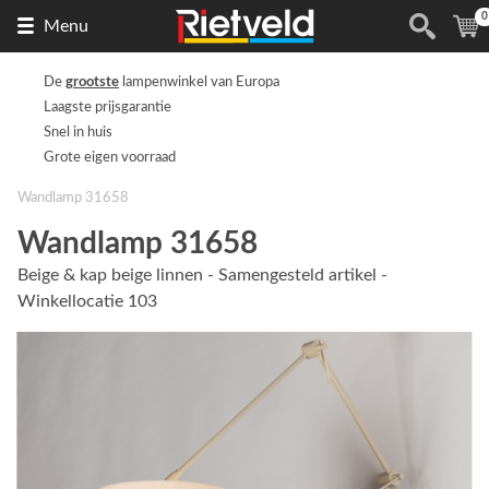
0
Naar
(
Menu
de
homepage
De
grootste
lampenwinkel van Europa
Laagste prijsgarantie
Snel in huis
Grote eigen voorraad
Wandlamp 31658
Wandlamp 31658
Beige & kap beige linnen - Samengesteld artikel -
Winkellocatie 103