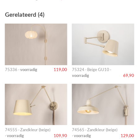
Gerelateerd (4)
75336 ·
voorradig
119,00
75324 · Beige GU10 ·
voorradig
69,90
74555 · Zandkleur (beige)
74565 · Zandkleur (beige)
·
voorradig
109,90
·
voorradig
129,00