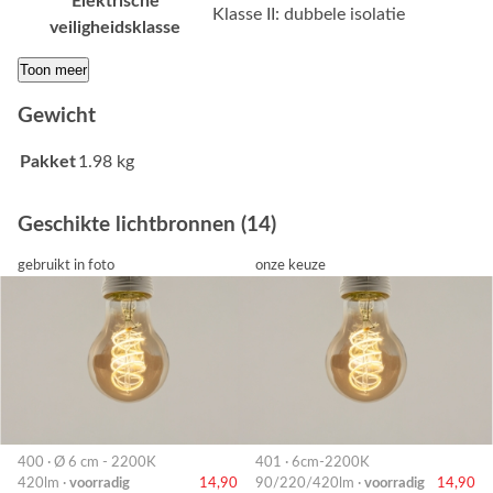
Elektrische
Klasse II: dubbele isolatie
veiligheidsklasse
Toon meer
Gewicht
Pakket
1.98 kg
Geschikte lichtbronnen (14)
gebruikt in foto
onze keuze
400 · Ø 6 cm - 2200K
401 · 6cm-2200K
420lm ·
voorradig
14,90
90/220/420lm ·
voorradig
14,90