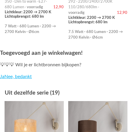
350 · Dim to warm -E27-
292 · 2200/2400/2700K
680 Lumen ·
voorradig
12,90
110/280/680lm ·
Lichtkleur: 2200 → 2700 K
voorradig
12,90
Lichtopbrengst: 680 lm
Lichtkleur: 2200 → 2700 K
Lichtopbrengst: 680 lm
7 Watt · 680 Lumen · 2200 →
2700 Kelvin · Ø6cm
7.5 Watt · 680 Lumen · 2200 →
2700 Kelvin · Ø6cm
Toegevoegd aan je winkelwagen!
💡💡💡 Wil je er lichtbronnen bijkopen?
Ja
Nee, bedankt
Uit dezelfde serie (19)