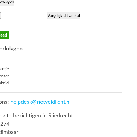
kelwagen
t
Vergelijk dit artikel
raad
werkdagen
rantie
osten
ktijd
ons:
helpdesk@rietveldlicht.nl
ook te bezichtigen in Sliedrecht
 274
t dimbaar