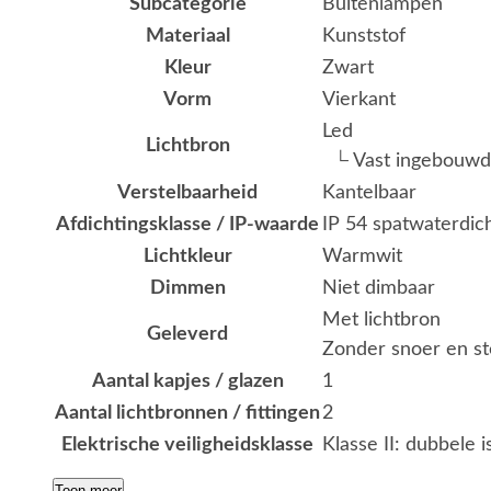
Subcategorie
Buitenlampen
Materiaal
Kunststof
Kleur
Zwart
Vorm
Vierkant
Led
Lichtbron
└ Vast ingebouwd
Verstelbaarheid
Kantelbaar
Afdichtingsklasse / IP-waarde
IP 54 spatwaterdic
Lichtkleur
Warmwit
Dimmen
Niet dimbaar
Met lichtbron
Geleverd
Zonder snoer en st
Aantal kapjes / glazen
1
Aantal lichtbronnen / fittingen
2
Elektrische veiligheidsklasse
Klasse II: dubbele i
Toon meer