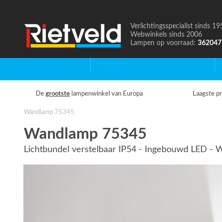
Verlichtingsspecialist sinds 19
Naar
Webwinkels sinds 2006
de
Lampen op voorraad:
362047
homepage
Home
Binnenverlichting
B
De
grootste
lampenwinkel van Europa
Laagste pr
Wandlamp 75345
Wandlamp 75345
Lichtbundel verstelbaar IP54 - Ingebouwd LED - W