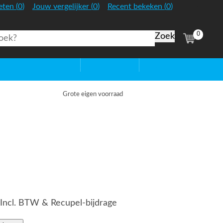
:
:
:
eten
(
0
)
Jouw vergelijker
(
0
)
Recent bekeken
(
0
)
Nederland
0
(
items)
htbronnen
Sale
Blog
Grote eigen voorraad
Incl. BTW & Recupel-bijdrage