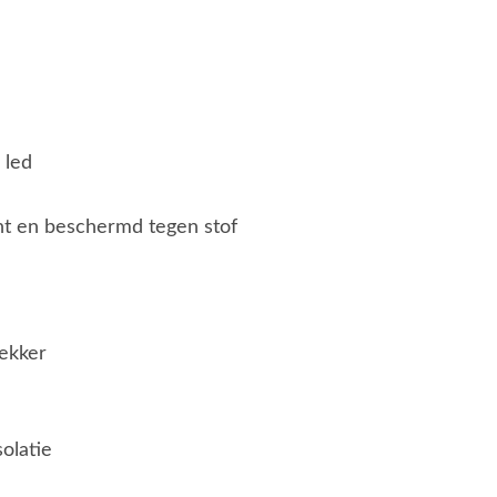
 led
ht en beschermd tegen stof
ekker
solatie