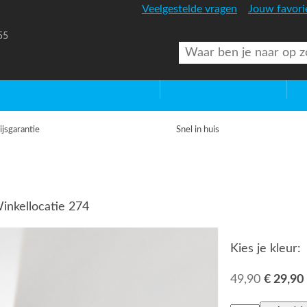
Veelgestelde vragen
Jouw favori
55
uitenverlichting
Diversen
Lic
ijsgarantie
Snel in huis
inkellocatie 274
Kies je kleur:
49,90
€ 29,90