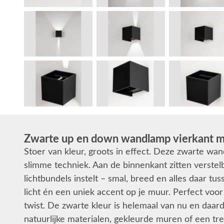
Zwarte up en down wandlamp vierkant me
Stoer van kleur, groots in effect. Deze zwarte w
slimme techniek. Aan de binnenkant zitten verstel
lichtbundels instelt – smal, breed en alles daar tuss
licht én een uniek accent op je muur. Perfect voo
twist. De zwarte kleur is helemaal van nu en daa
natuurlijke materialen, gekleurde muren of een tren