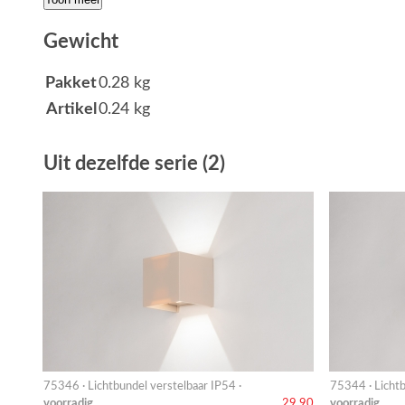
Gewicht
Pakket
0.28 kg
Artikel
0.24 kg
Uit dezelfde serie (2)
75346 · Lichtbundel verstelbaar IP54 ·
75344 · Lichtb
voorradig
voorradig
29,90