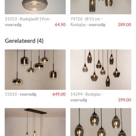
31053 · RookglasØ 19cm ·
74726 · Ø 55 cm -
voorradig
64,90
Rookglas ·
voorradig
289,00
Gerelateerd (4)
15010 ·
voorradig
649,00
14294 · Rookglas ·
voorradig
399,00