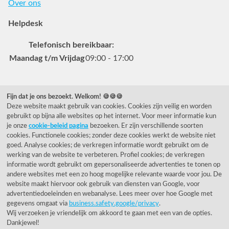
Over ons
Helpdesk
Telefonisch bereikbaar:
Maandag t/m Vrijdag
09:00 - 17:00
Veelgestelde vragen
Fijn dat je ons bezoekt. Welkom! 🍪🍪🍪
Deze website maakt gebruik van cookies. Cookies zijn veilig en worden
0031 78 615 44 15
gebruikt op bijna alle websites op het internet. Voor meer informatie kun
helpdesk@rietveldlicht.nl
je onze
cookie-beleid pagina
bezoeken. Er zijn verschillende soorten
cookies. Functionele cookies; zonder deze cookies werkt de website niet
Facebook
Instagram
Pinterest
goed. Analyse cookies; de verkregen informatie wordt gebruikt om de
werking van de website te verbeteren. Profiel cookies; de verkregen
informatie wordt gebruikt om gepersonaliseerde advertenties te tonen op
Klantwaardering
andere websites met een zo hoog mogelijke relevante waarde voor jou. De
website maakt hiervoor ook gebruik van diensten van Google, voor
"Zeer goed" - eKomi.be
advertentiedoeleinden en webanalyse. Lees meer over hoe Google met
gegevens omgaat via
business.safety.google/privacy
.
Wij verzoeken je vriendelijk om akkoord te gaan met een van de opties.
Cijfer: 9.4 (3230 recensies)
Dankjewel!