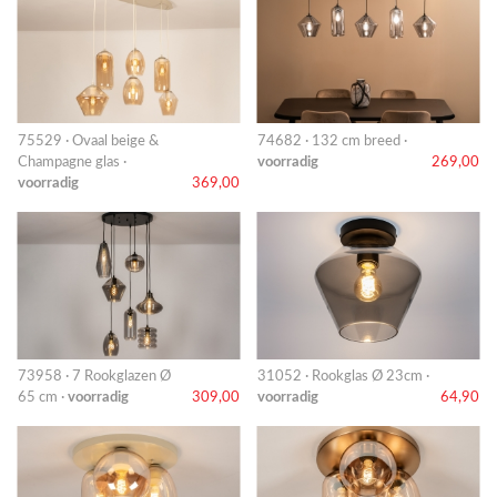
75529 · Ovaal beige &
74682 · 132 cm breed ·
Champagne glas ·
voorradig
269,00
voorradig
369,00
73958 · 7 Rookglazen Ø
31052 · Rookglas Ø 23cm ·
65 cm ·
voorradig
309,00
voorradig
64,90