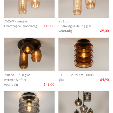
75269 · Beige &
75135 ·
Champagne ·
voorradig
149,00
Champagnekleurig glas ·
voorradig
169,00
74823 · Bruin glas -
31380 · Ø 19 cm - Bruin
warmte & sfeer ·
glas
64,90
voorradig
149,00