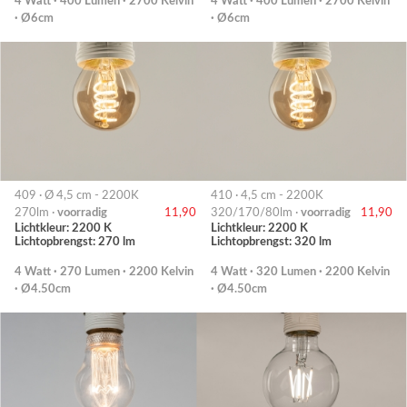
4 Watt · 400 Lumen · 2700 Kelvin
4 Watt · 400 Lumen · 2700 Kelvin
· Ø6cm
· Ø6cm
409 · Ø 4,5 cm - 2200K
410 · 4,5 cm - 2200K
270lm ·
voorradig
11,90
320/170/80lm ·
voorradig
11,90
Lichtkleur: 2200 K
Lichtkleur: 2200 K
Lichtopbrengst: 270 lm
Lichtopbrengst: 320 lm
4 Watt · 270 Lumen · 2200 Kelvin
4 Watt · 320 Lumen · 2200 Kelvin
· Ø4.50cm
· Ø4.50cm