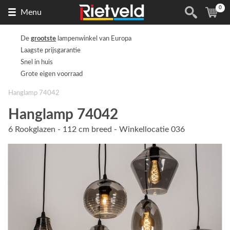
0
Naar
(
ite
Menu
de
homepage
De
grootste
lampenwinkel van Europa
Laagste prijsgarantie
Snel in huis
Grote eigen voorraad
Hanglamp 74042
Hanglamp 74042
6 Rookglazen - 112 cm breed - Winkellocatie 036