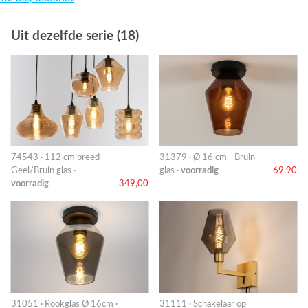
Uit dezelfde serie (18)
74543 · 112 cm breed
31379 · Ø 16 cm - Bruin
Geel/Bruin glas ·
glas ·
voorradig
69,90
voorradig
349,00
31051 · Rookglas Ø 16cm ·
31111 · Schakelaar op