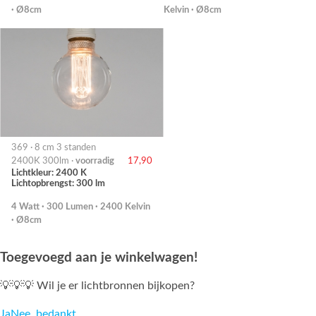
· Ø8cm
Kelvin · Ø8cm
369 · 8 cm 3 standen
2400K 300lm ·
voorradig
17,90
Lichtkleur: 2400 K
Lichtopbrengst: 300 lm
4 Watt · 300 Lumen · 2400 Kelvin
· Ø8cm
Toegevoegd aan je winkelwagen!
💡💡💡 Wil je er lichtbronnen bijkopen?
Ja
Nee, bedankt