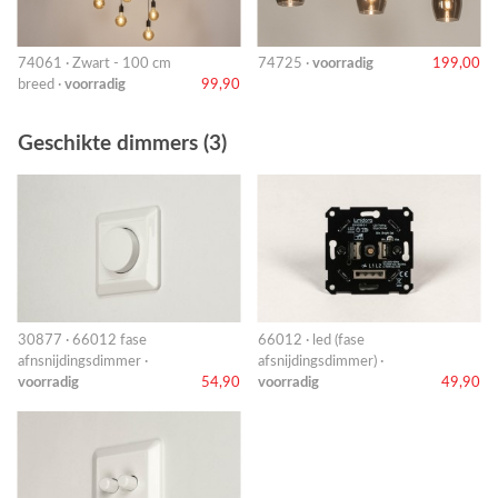
74061 · Zwart - 100 cm
74725 ·
voorradig
199,00
breed ·
voorradig
99,90
Geschikte dimmers (3)
30877 · 66012 fase
66012 · led (fase
afnsnijdingsdimmer ·
afsnijdingsdimmer) ·
voorradig
54,90
voorradig
49,90