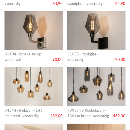
voorradig
64,90
wandplaat ·
voorradig
94,90
31104 · Schakelaar op
31035 · Rookglas ·
wandplaat
90,00
voorradig
90,00
74544 · 8 glazen - 146
73957 · 8 Rookglazen -
cm breed ·
voorradig
439,00
136 cm breed ·
voorradig
439,00