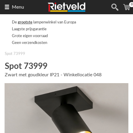
0
Naar
(
Menu
de
homepage
De
grootste
lampenwinkel van Europa
Laagste prijsgarantie
Grote eigen voorraad
Geen verzendkosten
Spot 73999
Spot 73999
Zwart met goudkleur IP21 - Winkellocatie 048