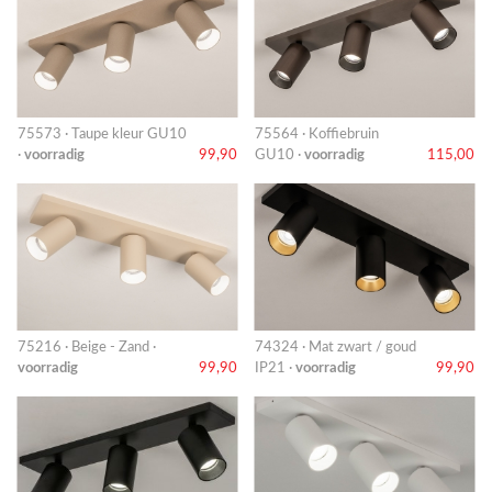
75573 · Taupe kleur GU10
75564 · Koffiebruin
·
voorradig
99,90
GU10 ·
voorradig
115,00
75216 · Beige - Zand ·
74324 · Mat zwart / goud
voorradig
99,90
IP21 ·
voorradig
99,90