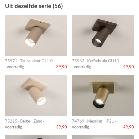
Uit dezelfde serie (56)
75571 · Taupe kleur GU10
75562 · Koffiebruin GU10
·
voorradig
39,90
·
voorradig
49,90
75215 · Beige - Zand ·
74769 · Messing - IP21 ·
voorradig
39,90
voorradig
49,90