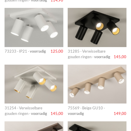
gouden ringen ·
voorradig
114,90
73233 · IP21 ·
voorradig
125,00
31285 · Verwisselbare
gouden ringen ·
voorradig
145,00
31254 · Verwisselbare
75569 · Beige GU10 ·
gouden ringen ·
voorradig
145,00
voorradig
149,00