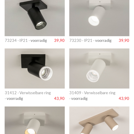
73234 · IP21 ·
voorradig
39,90
73230 · IP21 ·
voorradig
39,90
31412 · Verwisselbare ring
31409 · Verwisselbare ring
·
voorradig
43,90
·
voorradig
43,90