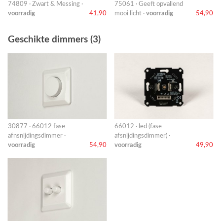
74809 · Zwart & Messing ·
75061 · Geeft opvallend
voorradig
41,90
mooi licht ·
voorradig
54,90
Geschikte dimmers (3)
30877 · 66012 fase
66012 · led (fase
afnsnijdingsdimmer ·
afsnijdingsdimmer) ·
voorradig
54,90
voorradig
49,90