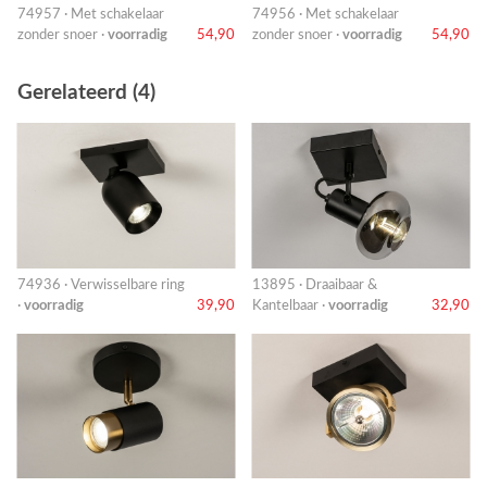
74957 · Met schakelaar
74956 · Met schakelaar
zonder snoer ·
voorradig
54,90
zonder snoer ·
voorradig
54,90
Gerelateerd (4)
74936 · Verwisselbare ring
13895 · Draaibaar &
·
voorradig
39,90
Kantelbaar ·
voorradig
32,90