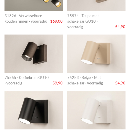
31326 · Verwisselbare
75574 · Taupe met
gouden ringen ·
voorradig
169,00
schakelaar GU10 ·
voorradig
54,90
75565 · Koffiebruin GU10
75283 · Beige - Met
·
voorradig
59,90
schakelaar ·
voorradig
54,90