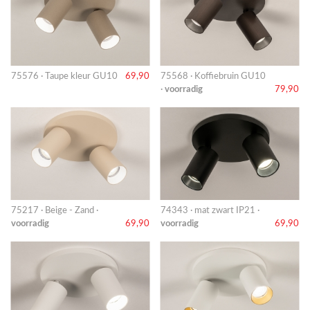
75576 · Taupe kleur GU10
69,90
75568 · Koffiebruin GU10
·
voorradig
79,90
75217 · Beige - Zand ·
74343 · mat zwart IP21 ·
voorradig
69,90
voorradig
69,90