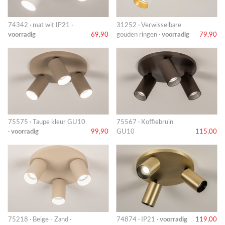
74342 · mat wit IP21 ·
31252 · Verwisselbare
voorradig
69,90
gouden ringen ·
voorradig
79,90
75575 · Taupe kleur GU10
75567 · Koffiebruin
·
voorradig
99,90
GU10
115,00
75218 · Beige - Zand ·
74874 · IP21 ·
voorradig
119,00