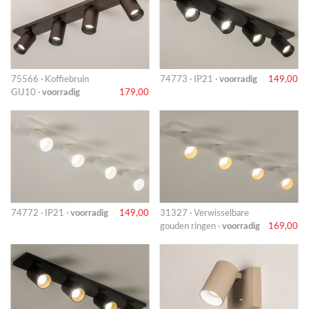
75566 · Koffiebruin
74773 · IP21 ·
voorradig
149,00
GU10 ·
voorradig
179,00
74772 · IP21 ·
voorradig
149,00
31327 · Verwisselbare
gouden ringen ·
voorradig
169,00