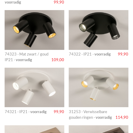
voorradig
99,90
74323 · Mat zwart / goud
74322 · IP21 ·
voorradig
99,90
IP21 ·
voorradig
109,00
74321 · IP21 ·
voorradig
99,90
31253 · Verwisselbare
gouden ringen ·
voorradig
114,90