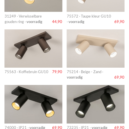
31249 · Verwisselbare
75572 · Taupe kleur GU10
gouden ring ·
voorradig
44,90
·
voorradig
69,90
75563 · Koffiebruin GU10
79,90
75214 · Beige - Zand ·
voorradig
69,90
74000 · IP21 ·
voorradig
69,90
73235 · IP21 ·
voorradig
69,90