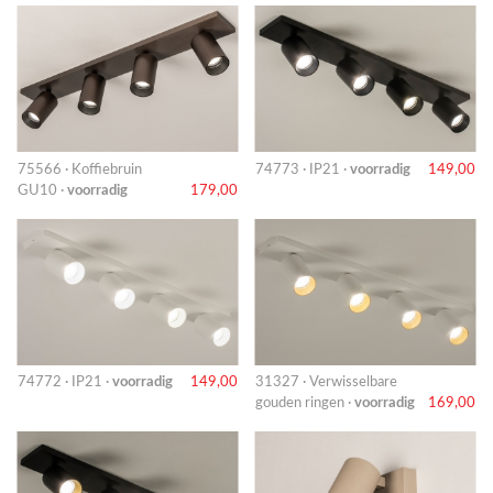
75566 · Koffiebruin
74773 · IP21 ·
voorradig
149,00
GU10 ·
voorradig
179,00
74772 · IP21 ·
voorradig
149,00
31327 · Verwisselbare
gouden ringen ·
voorradig
169,00