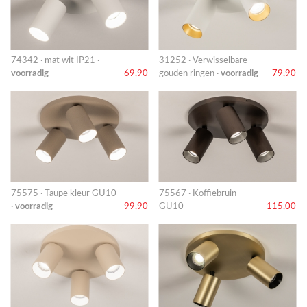
74342 · mat wit IP21 ·
31252 · Verwisselbare
voorradig
69,90
gouden ringen ·
voorradig
79,90
75575 · Taupe kleur GU10
75567 · Koffiebruin
·
voorradig
99,90
GU10
115,00