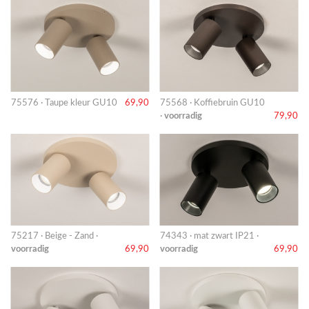
75576 · Taupe kleur GU10
69,90
75568 · Koffiebruin GU10
·
voorradig
79,90
75217 · Beige - Zand ·
74343 · mat zwart IP21 ·
voorradig
69,90
voorradig
69,90