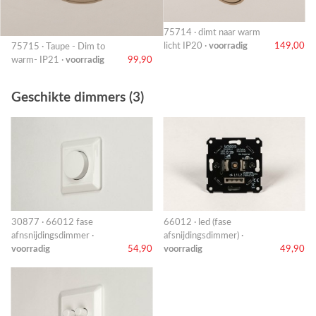
75714 · dimt naar warm
licht IP20 ·
voorradig
149,00
75715 · Taupe - Dim to
warm- IP21 ·
voorradig
99,90
Geschikte dimmers (3)
30877 · 66012 fase
66012 · led (fase
afnsnijdingsdimmer ·
afsnijdingsdimmer) ·
voorradig
54,90
voorradig
49,90