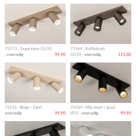
75573 · Taupe kleur GU10
75564 · Koffiebruin
·
voorradig
99,90
GU10 ·
voorradig
115,00
75216 · Beige - Zand ·
74324 · Mat zwart / goud
voorradig
99,90
IP21 ·
voorradig
99,90