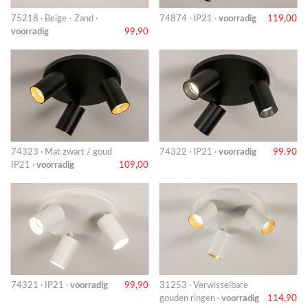
75218 · Beige - Zand ·
74874 · IP21 ·
voorradig
119,00
voorradig
99,90
74323 · Mat zwart / goud
74322 · IP21 ·
voorradig
99,90
IP21 ·
voorradig
109,00
74321 · IP21 ·
voorradig
99,90
31253 · Verwisselbare
gouden ringen ·
voorradig
114,90