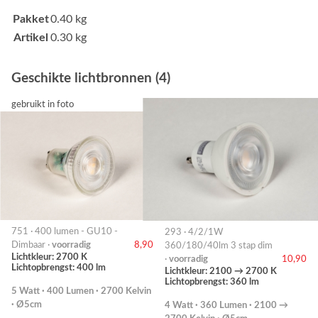
Pakket
0.40 kg
Artikel
0.30 kg
Geschikte lichtbronnen (4)
gebruikt in foto
751 · 400 lumen - GU10 -
293 · 4/2/1W
Dimbaar ·
voorradig
8,90
360/180/40lm 3 stap dim
Lichtkleur: 2700 K
·
voorradig
10,90
Lichtopbrengst: 400 lm
Lichtkleur: 2100 → 2700 K
Lichtopbrengst: 360 lm
5 Watt · 400 Lumen · 2700 Kelvin
· Ø5cm
4 Watt · 360 Lumen · 2100 →