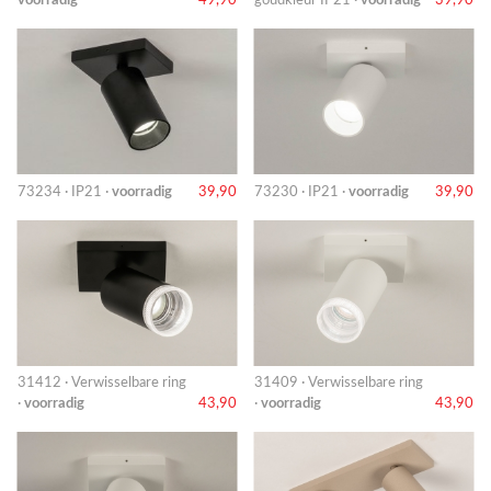
73234 · IP21 ·
voorradig
39,90
73230 · IP21 ·
voorradig
39,90
31412 · Verwisselbare ring
31409 · Verwisselbare ring
·
voorradig
43,90
·
voorradig
43,90