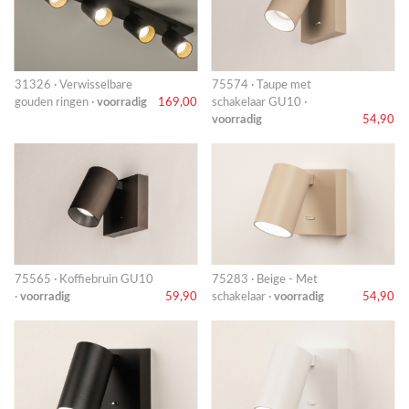
31326 · Verwisselbare
75574 · Taupe met
gouden ringen ·
voorradig
169,00
schakelaar GU10 ·
voorradig
54,90
75565 · Koffiebruin GU10
75283 · Beige - Met
·
voorradig
59,90
schakelaar ·
voorradig
54,90