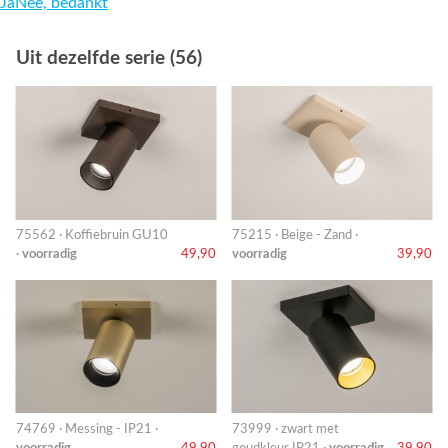
Ja
Nee, bedankt
Uit dezelfde serie (56)
75562 · Koffiebruin GU10
75215 · Beige - Zand ·
·
voorradig
49,90
voorradig
39,90
74769 · Messing - IP21 ·
73999 · zwart met
voorradig
49,90
goudkleur IP21 ·
voorradig
39,90