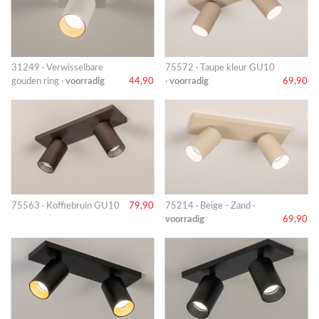
31249 · Verwisselbare
75572 · Taupe kleur GU10
gouden ring ·
voorradig
44,90
·
voorradig
69,90
75563 · Koffiebruin GU10
79,90
75214 · Beige - Zand ·
voorradig
69,90