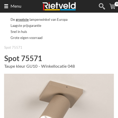
0
Naar
(
Menu
de
homepage
De
grootste
lampenwinkel van Europa
Laagste prijsgarantie
Snel in huis
Grote eigen voorraad
Spot 75571
Spot 75571
Taupe kleur GU10 - Winkellocatie 048