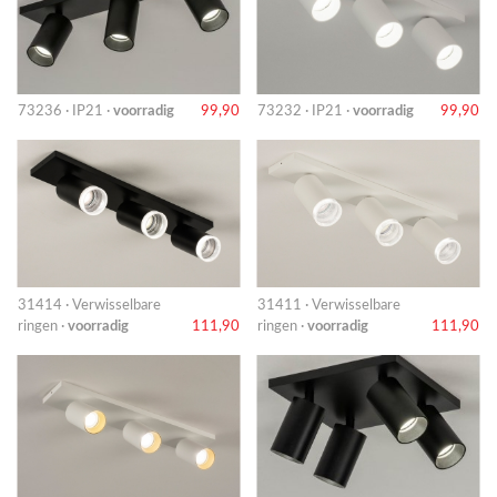
73236 · IP21 ·
voorradig
99,90
73232 · IP21 ·
voorradig
99,90
31414 · Verwisselbare
31411 · Verwisselbare
ringen ·
voorradig
111,90
ringen ·
voorradig
111,90