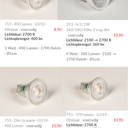
751 · 400 lumen - GU10 -
293 · 4/2/1W
Dimbaar ·
voorradig
8,90
360/180/40lm 3 stap dim
Lichtkleur: 2700 K
·
voorradig
10,90
Lichtopbrengst: 400 lm
Lichtkleur: 2100 → 2700 K
Lichtopbrengst: 360 lm
5 Watt · 400 Lumen · 2700 Kelvin
· Ø5cm
4 Watt · 360 Lumen · 2100 →
2700 Kelvin · Ø5cm
755 · 570 lumen - GU10 -
Dimbaar ·
voorradig
10,90
753 · Dim to warm -GU10-
Lichtkleur: 2700 K
400 Lumen ·
voorradig
10,90