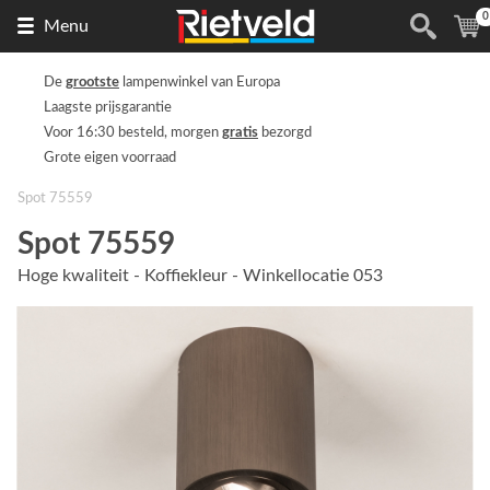
0
Naar
(
Menu
de
homepage
De
grootste
lampenwinkel van Europa
Laagste prijsgarantie
Voor 16:30 besteld, morgen
gratis
bezorgd
Grote eigen voorraad
Spot 75559
Spot 75559
Hoge kwaliteit - Koffiekleur - Winkellocatie 053