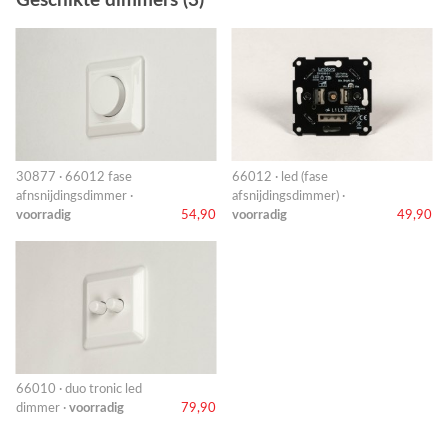
Geschikte dimmers (3)
30877 · 66012 fase
66012 · led (fase
afnsnijdingsdimmer ·
afsnijdingsdimmer) ·
voorradig
54,90
voorradig
49,90
66010 · duo tronic led
dimmer ·
voorradig
79,90