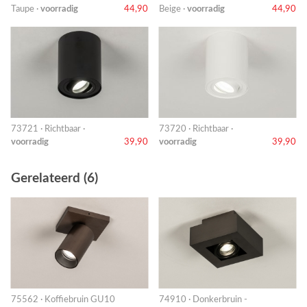
Taupe ·
voorradig
44,90
Beige ·
voorradig
44,90
73721 · Richtbaar ·
73720 · Richtbaar ·
voorradig
39,90
voorradig
39,90
Gerelateerd (6)
75562 · Koffiebruin GU10
74910 · Donkerbruin -