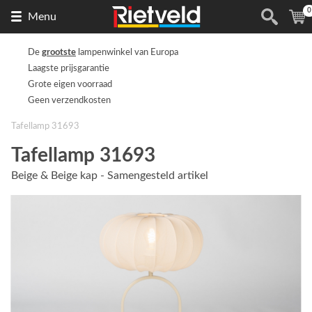
0
Naar
(
Menu
de
homepage
De
grootste
lampenwinkel van Europa
Laagste prijsgarantie
Grote eigen voorraad
Geen verzendkosten
Tafellamp 31693
Tafellamp 31693
Beige & Beige kap - Samengesteld artikel