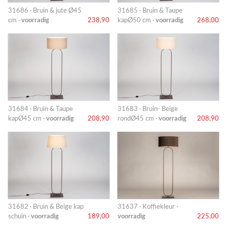
31686 · Bruin & jute Ø45
31685 · Bruin & Taupe
cm ·
voorradig
238,90
kapØ50 cm ·
voorradig
268,00
31684 · Bruin & Taupe
31683 · Bruin- Beige
kapØ45 cm ·
voorradig
208,90
rondØ45 cm ·
voorradig
208,90
31682 · Bruin & Beige kap
31637 · Koffiekleur ·
schuin ·
voorradig
189,00
voorradig
225,00