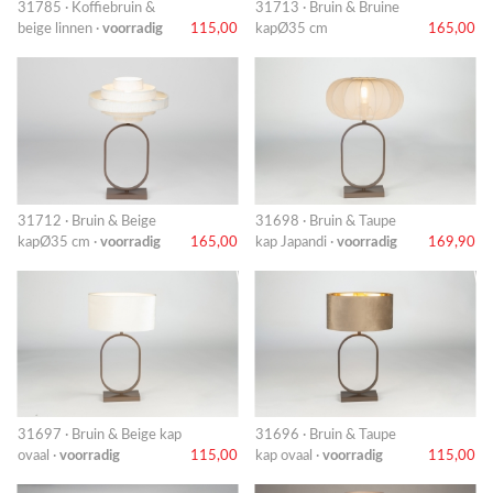
31785 · Koffiebruin &
31713 · Bruin & Bruine
beige linnen ·
voorradig
115,00
kapØ35 cm
165,00
31712 · Bruin & Beige
31698 · Bruin & Taupe
kapØ35 cm ·
voorradig
165,00
kap Japandi ·
voorradig
169,90
31697 · Bruin & Beige kap
31696 · Bruin & Taupe
ovaal ·
voorradig
115,00
kap ovaal ·
voorradig
115,00