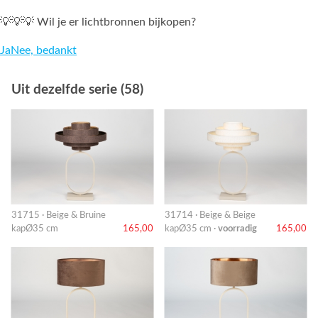
💡💡💡 Wil je er lichtbronnen bijkopen?
Ja
Nee, bedankt
Uit dezelfde serie (58)
31715 · Beige & Bruine
31714 · Beige & Beige
kapØ35 cm
165,00
kapØ35 cm ·
voorradig
165,00