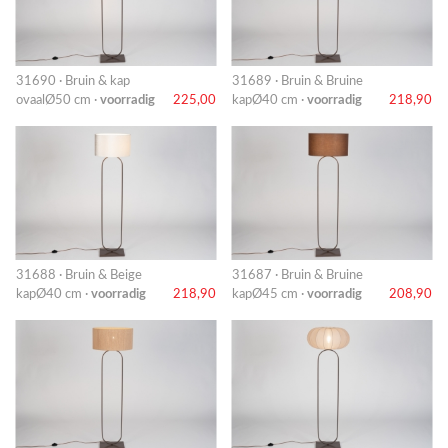
31690 · Bruin & kap
31689 · Bruin & Bruine
ovaalØ50 cm ·
voorradig
225,00
kapØ40 cm ·
voorradig
218,90
31688 · Bruin & Beige
31687 · Bruin & Bruine
kapØ40 cm ·
voorradig
218,90
kapØ45 cm ·
voorradig
208,90