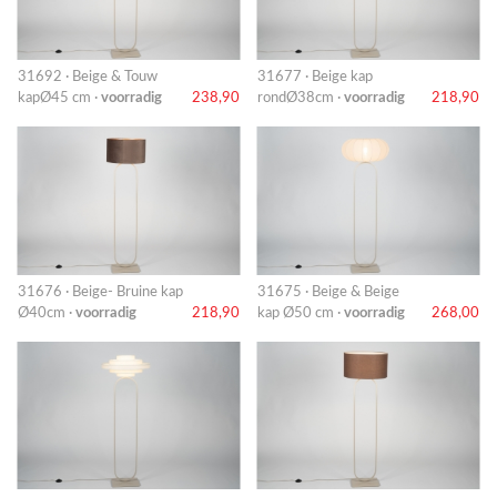
31692 · Beige & Touw
31677 · Beige kap
kapØ45 cm ·
voorradig
238,90
rondØ38cm ·
voorradig
218,90
31676 · Beige- Bruine kap
31675 · Beige & Beige
Ø40cm ·
voorradig
218,90
kap Ø50 cm ·
voorradig
268,00