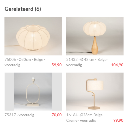
Gerelateerd (6)
75006 · Ø30cm - Beige ·
31432 · Ø 42 cm - Beige ·
voorradig
59,90
voorradig
104,90
75317 ·
voorradig
70,00
16164 · Ø28cm Beige -
Creme ·
voorradig
99,90