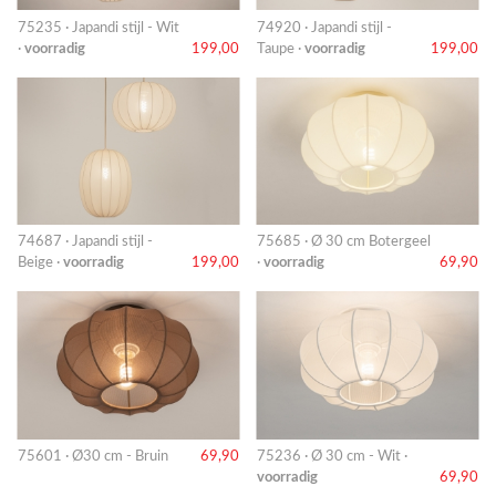
75235 · Japandi stijl - Wit
74920 · Japandi stijl -
·
voorradig
199,00
Taupe ·
voorradig
199,00
74687 · Japandi stijl -
75685 · Ø 30 cm Botergeel
Beige ·
voorradig
199,00
·
voorradig
69,90
75601 · Ø30 cm - Bruin
69,90
75236 · Ø 30 cm - Wit ·
voorradig
69,90