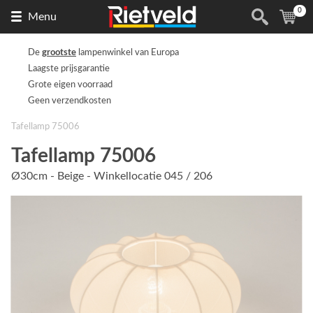
0
Naar
(
ite
Menu
de
homepage
De
grootste
lampenwinkel van Europa
Laagste prijsgarantie
Grote eigen voorraad
Geen verzendkosten
Tafellamp 75006
Tafellamp 75006
Ø30cm - Beige - Winkellocatie 045 / 206