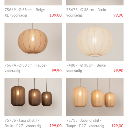
75669 · Ø 55 cm - Beige
75675 · Ø 38 cm - Bruin ·
XL ·
voorradig
139,00
voorradig
99,90
75674 · Ø 38 cm - Taupe ·
74887 · Ø 38cm - Beige ·
voorradig
99,90
voorradig
99,90
75736 · Japandi stijl -
75735 · Japandi stijl -
Bruin - E27 ·
voorradig
199,00
Taupe - E27 ·
voorradig
199,00