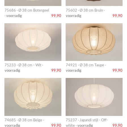
75686 · Ø 38 cm Botergeel
75602 · Ø 38 cm Bruin ·
·
voorradig
99,90
voorradig
99,90
75233 · Ø 38 cm - Wit ·
74921 · Ø 38 cm Taupe ·
voorradig
99,90
voorradig
99,90
74685 · Ø 38 cm Beige ·
75237 · Japandi stijl - Off-
voorradig
99,90
white ·
voorradig
99,90