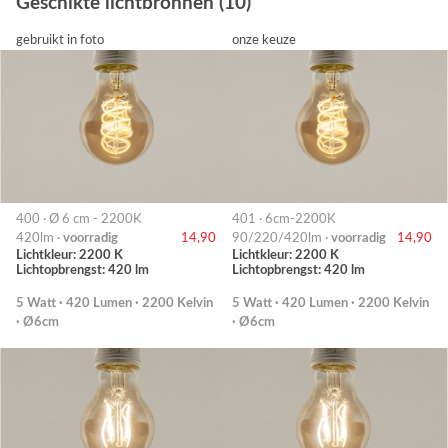
Geschikte lichtbronnen (10)
gebruikt in foto
onze keuze
400 · Ø 6 cm - 2200K
401 · 6cm-2200K
420lm ·
voorradig
14,90
90/220/420lm ·
voorradig
14,90
Lichtkleur: 2200 K
Lichtkleur: 2200 K
Lichtopbrengst: 420 lm
Lichtopbrengst: 420 lm
5 Watt · 420 Lumen · 2200 Kelvin
5 Watt · 420 Lumen · 2200 Kelvin
· Ø6cm
· Ø6cm