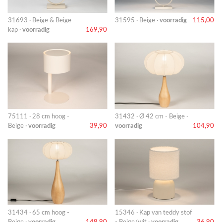
31693 · Beige & Beige
31595 · Beige ·
voorradig
115,00
kap ·
voorradig
169,90
75111 · 28 cm hoog -
31432 · Ø 42 cm - Beige ·
Beige ·
voorradig
39,90
voorradig
104,90
31434 · 65 cm hoog -
15346 · Kap van teddy stof
Beige ·
voorradig
148,90
- Beige/wit ·
voorradig
36,90