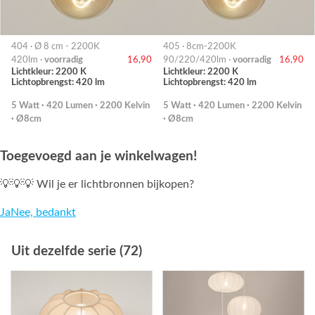
404 · Ø 8 cm - 2200K
405 · 8cm-2200K
420lm ·
voorradig
16,90
90/220/420lm ·
voorradig
16,90
Lichtkleur: 2200 K
Lichtkleur: 2200 K
Lichtopbrengst: 420 lm
Lichtopbrengst: 420 lm
5 Watt · 420 Lumen · 2200 Kelvin
5 Watt · 420 Lumen · 2200 Kelvin
· Ø8cm
· Ø8cm
Toegevoegd aan je winkelwagen!
💡💡💡 Wil je er lichtbronnen bijkopen?
Ja
Nee, bedankt
Uit dezelfde serie (72)