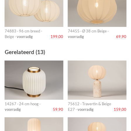
74883 · 96 cm breed -
74455 · Ø 38 cm Beige ·
Beige ·
voorradig
199,00
voorradig
69,90
Gerelateerd (13)
14267 · 24 cm hoog ·
75612 · Travertin & Beige
voorradig
59,90
E27 ·
voorradig
159,00