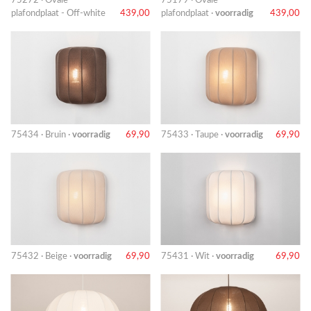
75272 · Ovale
75179 · Ovale
plafondplaat - Off-white
439,00
plafondplaat ·
voorradig
439,00
75434 · Bruin ·
voorradig
69,90
75433 · Taupe ·
voorradig
69,90
75432 · Beige ·
voorradig
69,90
75431 · Wit ·
voorradig
69,90