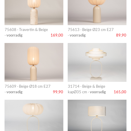
75608 · Travertin & Beige
75613 · Beige Ø23 cm E27
·
voorradig
169,00
·
voorradig
89,90
75609 · Beige Ø18 cm E27
31714 · Beige & Beige
·
voorradig
99,90
kapØ35 cm ·
voorradig
165,00