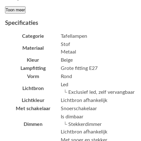
Toon meer
Specificaties
Categorie
Tafellampen
Stof
Materiaal
Metaal
Kleur
Beige
Lampfitting
Grote fitting E27
Vorm
Rond
Led
Lichtbron
└ Exclusief led, zelf vervangbaar
Lichtkleur
Lichtbron afhankelijk
Met schakelaar
Snoerschakelaar
Is dimbaar
Dimmen
└ Stekkerdimmer
Lichtbron afhankelijk
Met snoer en stekker