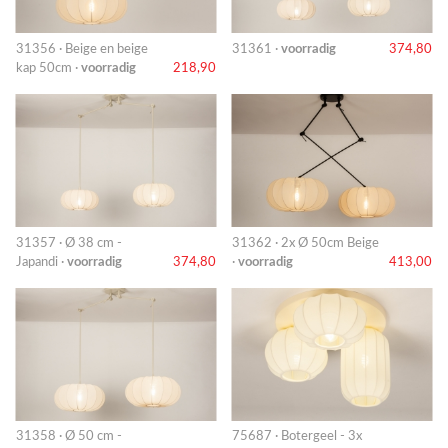
31356 · Beige en beige
31361 ·
voorradig
374,80
kap 50cm ·
voorradig
218,90
31357 · Ø 38 cm -
31362 · 2x Ø 50cm Beige
Japandi ·
voorradig
374,80
·
voorradig
413,00
31358 · Ø 50 cm -
75687 · Botergeel - 3x