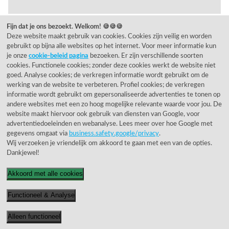
Showroom Sliedrecht
Fijn dat je ons bezoekt. Welkom! 🍪🍪🍪
Bekijk sfeerfoto's
Deze website maakt gebruik van cookies. Cookies zijn veilig en worden
gebruikt op bijna alle websites op het internet. Voor meer informatie kun
je onze
cookie-beleid pagina
bezoeken. Er zijn verschillende soorten
Showroom openingstijden
cookies. Functionele cookies; zonder deze cookies werkt de website niet
goed. Analyse cookies; de verkregen informatie wordt gebruikt om de
Dinsdag
10:00 - 17:00
werking van de website te verbeteren. Profiel cookies; de verkregen
informatie wordt gebruikt om gepersonaliseerde advertenties te tonen op
Woensdag
10:00 - 17:00
andere websites met een zo hoog mogelijke relevante waarde voor jou. De
Donderdag
10:00 - 17:00
website maakt hiervoor ook gebruik van diensten van Google, voor
Vrijdag
10:00 - 17:00
advertentiedoeleinden en webanalyse. Lees meer over hoe Google met
gegevens omgaat via
business.safety.google/privacy
.
Zaterdag
10:00 - 17:00
Wij verzoeken je vriendelijk om akkoord te gaan met een van de opties.
Dankjewel!
OUTLET openingstijden
Akkoord met alle cookies
Lelystraat 120 - Sliedrecht
Outlet is gesloten tot medio augustus.
Functioneel & Analyse
U bent van harte welkom in onze showroom, die
geopend is volgens de normale openingstijden.
Alleen functioneel