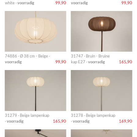
white ·
voorradig
99,90
voorradig
99,90
74886 · Ø 38 cm - Beige ·
31747 · Bruin - Bruine
voorradig
99,90
kap E27 ·
voorradig
165,90
31279 · Beige lampenkap
31278 · Beige lampenkap
·
voorradig
165,90
·
voorradig
169,90