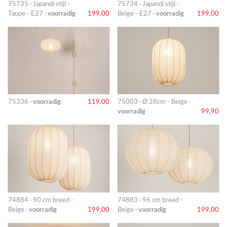
75735 · Japandi stijl -
75734 · Japandi stijl -
Taupe - E27 ·
voorradig
199,00
Beige - E27 ·
voorradig
199,00
75336 ·
voorradig
119,00
75003 · Ø 28cm - Beige ·
voorradig
99,90
74884 · 90 cm breed -
74883 · 96 cm breed -
Beige ·
voorradig
199,00
Beige ·
voorradig
199,00