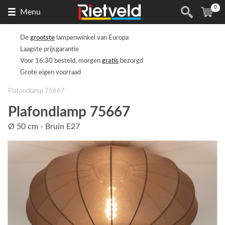
0
Naar
(
ite
Menu
de
homepage
De
grootste
lampenwinkel van Europa
Laagste prijsgarantie
Voor 16:30 besteld, morgen
gratis
bezorgd
Grote eigen voorraad
Plafondlamp 75667
Plafondlamp 75667
Ø 50 cm - Bruin E27