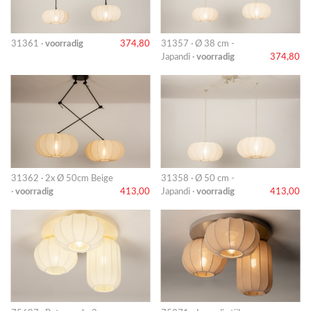
31361 ·
voorradig
374,80
31357 · Ø 38 cm -
Japandi ·
voorradig
374,80
31362 · 2x Ø 50cm Beige
31358 · Ø 50 cm -
·
voorradig
413,00
Japandi ·
voorradig
413,00