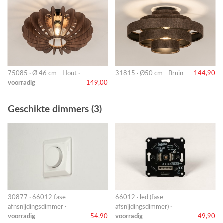
75085 · Ø 46 cm - Hout ·
31815 · Ø50 cm - Bruin
144,90
voorradig
149,00
Geschikte dimmers (3)
30877 · 66012 fase
66012 · led (fase
afnsnijdingsdimmer ·
afsnijdingsdimmer) ·
voorradig
54,90
voorradig
49,90