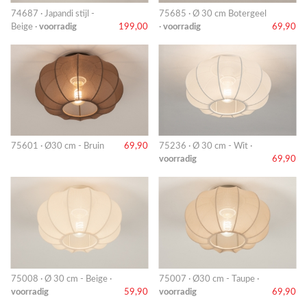
74687 · Japandi stijl -
75685 · Ø 30 cm Botergeel
Beige ·
voorradig
199,00
·
voorradig
69,90
75601 · Ø30 cm - Bruin
69,90
75236 · Ø 30 cm - Wit ·
voorradig
69,90
75008 · Ø 30 cm - Beige ·
75007 · Ø30 cm - Taupe ·
voorradig
59,90
voorradig
69,90