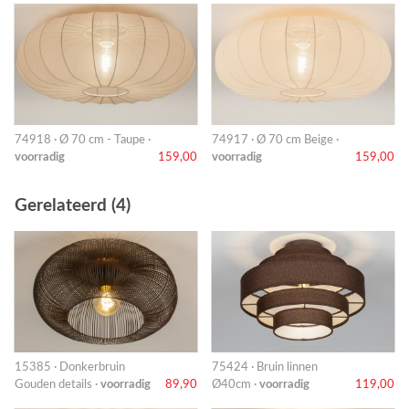
74918 · Ø 70 cm - Taupe ·
74917 · Ø 70 cm Beige ·
voorradig
159,00
voorradig
159,00
Gerelateerd (4)
15385 · Donkerbruin
75424 · Bruin linnen
Gouden details ·
voorradig
89,90
Ø40cm ·
voorradig
119,00