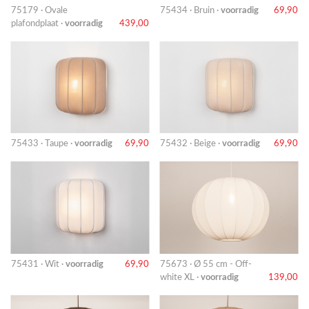
75179 · Ovale
75434 · Bruin ·
voorradig
69,90
plafondplaat ·
voorradig
439,00
75433 · Taupe ·
voorradig
69,90
75432 · Beige ·
voorradig
69,90
75431 · Wit ·
voorradig
69,90
75673 · Ø 55 cm - Off-
white XL ·
voorradig
139,00