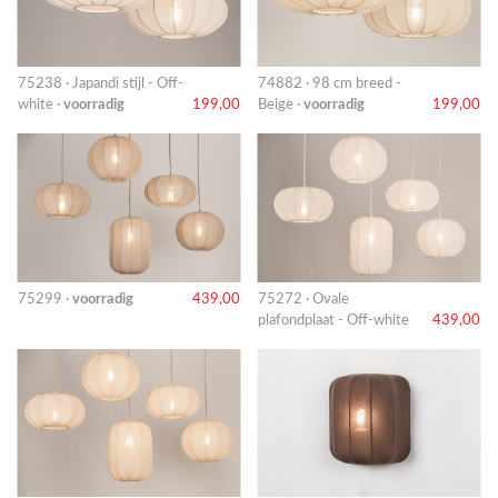
75238 · Japandi stijl - Off-
74882 · 98 cm breed -
white ·
voorradig
199,00
Beige ·
voorradig
199,00
75299 ·
voorradig
439,00
75272 · Ovale
plafondplaat - Off-white
439,00