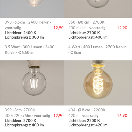
393 · 6,5cm - 2400 Kelvin ·
358 · Ø8 cm - 2700K
voorradig
12,90
400lm dim ·
voorradig
12,90
Lichtkleur: 2400 K
Lichtkleur: 2700 K
Lichtopbrengst: 300 lm
Lichtopbrengst: 400 lm
3.5 Watt · 300 Lumen · 2400
4 Watt · 400 Lumen · 2700 Kelvin
Kelvin · Ø6.50cm
· Ø8cm
359 · 8cm-2700K
404 · Ø 8 cm - 2200K
400/220/95lm ·
voorradig
12,90
420lm ·
voorradig
16,90
Lichtkleur: 2700 K
Lichtkleur: 2200 K
Lichtopbrengst: 400 lm
Lichtopbrengst: 420 lm