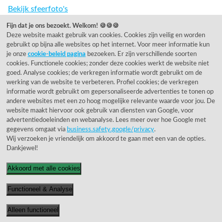
Bekijk sfeerfoto's
Fijn dat je ons bezoekt. Welkom! 🍪🍪🍪
Deze website maakt gebruik van cookies. Cookies zijn veilig en worden
Showroom openingstijden
gebruikt op bijna alle websites op het internet. Voor meer informatie kun
je onze
cookie-beleid pagina
bezoeken. Er zijn verschillende soorten
Dinsdag
10:00 - 17:00
cookies. Functionele cookies; zonder deze cookies werkt de website niet
Woensdag
10:00 - 17:00
goed. Analyse cookies; de verkregen informatie wordt gebruikt om de
werking van de website te verbeteren. Profiel cookies; de verkregen
Donderdag
10:00 - 17:00
informatie wordt gebruikt om gepersonaliseerde advertenties te tonen op
Vrijdag
10:00 - 17:00
andere websites met een zo hoog mogelijke relevante waarde voor jou. De
Zaterdag
10:00 - 17:00
website maakt hiervoor ook gebruik van diensten van Google, voor
advertentiedoeleinden en webanalyse. Lees meer over hoe Google met
gegevens omgaat via
business.safety.google/privacy
.
OUTLET openingstijden
Wij verzoeken je vriendelijk om akkoord te gaan met een van de opties.
Lelystraat 120 - Sliedrecht
Dankjewel!
Outlet is gesloten tot medio augustus.
Akkoord met alle cookies
U bent van harte welkom in onze showroom, die
geopend is volgens de normale openingstijden.
Functioneel & Analyse
Showroom
Alleen functioneel
Rietveld Licht