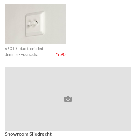
66010 · duo tronic led
dimmer ·
voorradig
79,90
Showroom Sliedrecht