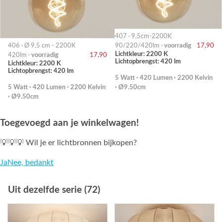
407 · 9,5cm-2200K
406 · Ø 9,5 cm - 2200K
90/220/420lm ·
voorradig
17,90
Lichtkleur: 2200 K
420lm ·
voorradig
17,90
Lichtopbrengst: 420 lm
Lichtkleur: 2200 K
Lichtopbrengst: 420 lm
5 Watt · 420 Lumen · 2200 Kelvin
5 Watt · 420 Lumen · 2200 Kelvin
· Ø9.50cm
· Ø9.50cm
Toegevoegd aan je winkelwagen!
💡💡💡 Wil je er lichtbronnen bijkopen?
Ja
Nee, bedankt
Uit dezelfde serie (72)