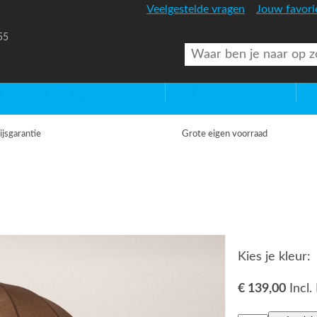
Veelgestelde vragen
Jouw favori
55
uitenverlichting
Diversen
Lic
ijsgarantie
Grote eigen voorraad
Kies je kleur:
€ 139,00
Incl