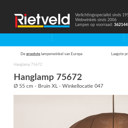
Verlichtingsspecialist sinds 19
Naar
Webwinkels sinds 2006
de
Lampen op voorraad:
362144
homepage
Home
Binnenverlichting
B
De
grootste
lampenwinkel van Europa
Laagste pr
Hanglamp 75672
Hanglamp 75672
Ø 55 cm - Bruin XL - Winkellocatie 047