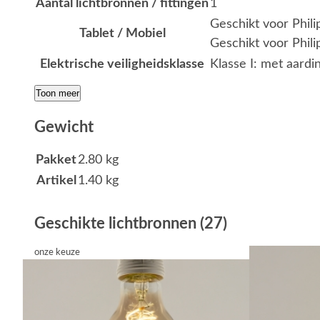
Aantal lichtbronnen / fittingen
1
Geschikt voor Phil
Tablet / Mobiel
Geschikt voor Phili
Elektrische veiligheidsklasse
Klasse I: met aardi
Toon meer
Gewicht
Pakket
2.80 kg
Artikel
1.40 kg
Geschikte lichtbronnen (27)
onze keuze