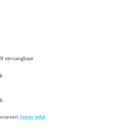
elf vervangbaar
jk
jk
chroeven
(meer info)