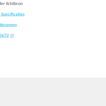
er lichtbron
Specificaties
htbronnen
75672