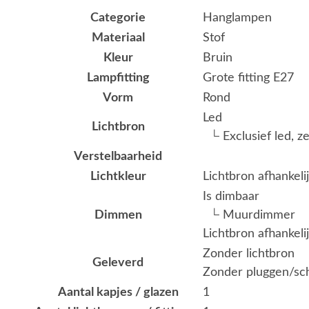
Categorie
Hanglampen
Materiaal
Stof
Kleur
Bruin
Lampfitting
Grote fitting E27
Vorm
Rond
Led
Lichtbron
└ Exclusief led, z
Verstelbaarheid
Lichtkleur
Lichtbron afhankeli
Is dimbaar
Dimmen
└ Muurdimmer
Lichtbron afhankeli
Zonder lichtbron
Geleverd
Zonder pluggen/s
Aantal kapjes / glazen
1