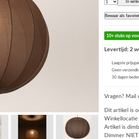
In win
Bewaar als favorie
10+ stuks op voo
Levertijd: 2 
Laagste prijsga
Geen verzendk
30 dagen beden
Vragen? Mail 
Dit artikel is 
Winkellocatie
Artikel is dim
Dimmer NIET