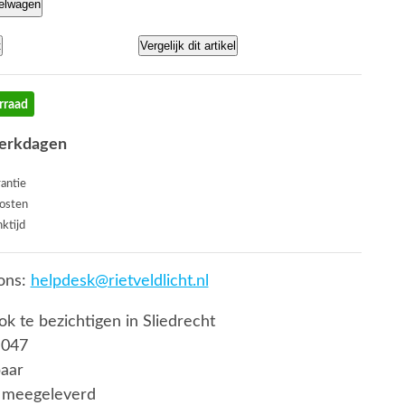
kelwagen
t
Vergelijk dit artikel
rraad
werkdagen
rantie
osten
ktijd
ons:
helpdesk@rietveldlicht.nl
ook te bezichtigen in Sliedrecht
 047
baar
 meegeleverd