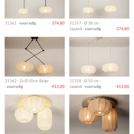
31361 ·
voorradig
374,80
31357 · Ø 38 cm -
Japandi ·
voorradig
374,80
31362 · 2x Ø 50cm Beige
31358 · Ø 50 cm -
·
voorradig
413,00
Japandi ·
voorradig
413,00