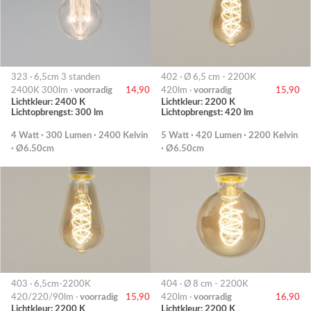
323 · 6,5cm 3 standen
402 · Ø 6,5 cm - 2200K
2400K 300lm ·
voorradig
14,90
420lm ·
voorradig
15,90
Lichtkleur: 2400 K
Lichtkleur: 2200 K
Lichtopbrengst: 300 lm
Lichtopbrengst: 420 lm
4 Watt · 300 Lumen · 2400 Kelvin
5 Watt · 420 Lumen · 2200 Kelvin
· Ø6.50cm
· Ø6.50cm
403 · 6,5cm-2200K
404 · Ø 8 cm - 2200K
420/220/90lm ·
voorradig
15,90
420lm ·
voorradig
16,90
Lichtkleur: 2200 K
Lichtkleur: 2200 K