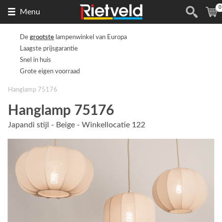
0
Naar
(
Menu
de
homepage
De
grootste
lampenwinkel van Europa
Laagste prijsgarantie
Snel in huis
Grote eigen voorraad
Hanglamp 75176
Hanglamp 75176
Japandi stijl - Beige - Winkellocatie 122