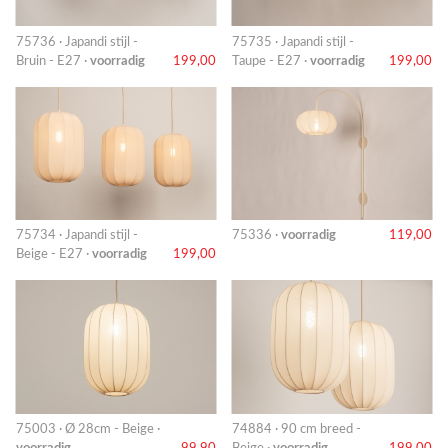
75736 · Japandi stijl -
75735 · Japandi stijl -
Bruin - E27 ·
voorradig
199,00
Taupe - E27 ·
voorradig
199,00
75734 · Japandi stijl -
75336 ·
voorradig
119,00
Beige - E27 ·
voorradig
199,00
75003 · Ø 28cm - Beige ·
74884 · 90 cm breed -
voorradig
99,90
Beige ·
voorradig
199,00