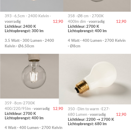
393 · 6,5cm - 2400 Kelvin ·
358 · Ø8 cm - 2700K
voorradig
12,90
400lm dim ·
voorradig
12,90
Lichtkleur: 2400 K
Lichtkleur: 2700 K
Lichtopbrengst: 300 lm
Lichtopbrengst: 400 lm
3.5 Watt · 300 Lumen · 2400
4 Watt · 400 Lumen · 2700 Kelvin
Kelvin · Ø6.50cm
· Ø8cm
359 · 8cm-2700K
400/220/95lm ·
voorradig
12,90
350 · Dim to warm -E27-
Lichtkleur: 2700 K
680 Lumen ·
voorradig
12,90
Lichtopbrengst: 400 lm
Lichtkleur: 2200 → 2700 K
Lichtopbrengst: 680 lm
4 Watt · 400 Lumen · 2700 Kelvin