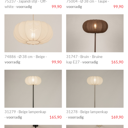
75237 · Japandi stijl - Off-
75004 · Ø 38 cm - Taupe ·
white ·
voorradig
99,90
voorradig
99,90
74886 · Ø 38 cm - Beige ·
31747 · Bruin - Bruine
voorradig
99,90
kap E27 ·
voorradig
165,90
31279 · Beige lampenkap
31278 · Beige lampenkap
·
voorradig
165,90
·
voorradig
169,90