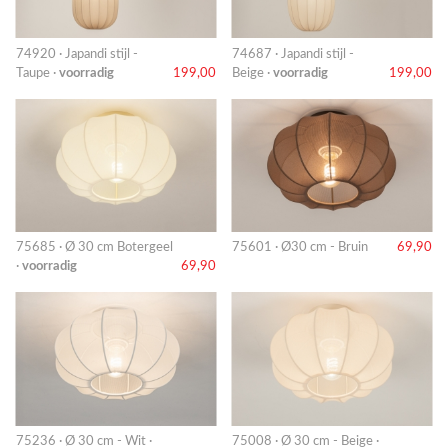
74920 · Japandi stijl -
74687 · Japandi stijl -
Taupe ·
voorradig
199,00
Beige ·
voorradig
199,00
75685 · Ø 30 cm Botergeel
75601 · Ø30 cm - Bruin
69,90
·
voorradig
69,90
75236 · Ø 30 cm - Wit ·
75008 · Ø 30 cm - Beige ·