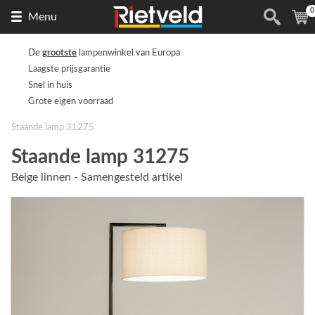
0
Naar
(
Menu
de
homepage
De
grootste
lampenwinkel van Europa
Laagste prijsgarantie
Snel in huis
Grote eigen voorraad
Staande lamp 31275
Staande lamp 31275
Beige linnen - Samengesteld artikel