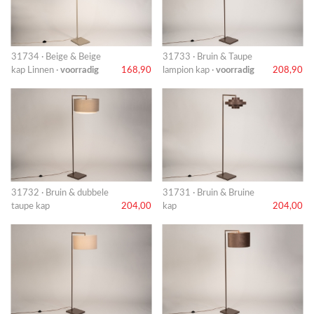
31734 · Beige & Beige
31733 · Bruin & Taupe
kap Linnen ·
voorradig
168,90
lampion kap ·
voorradig
208,90
31732 · Bruin & dubbele
31731 · Bruin & Bruine
taupe kap
204,00
kap
204,00