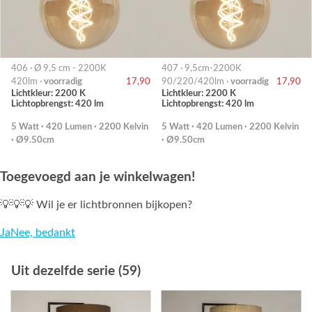
406 · Ø 9,5 cm - 2200K
407 · 9,5cm-2200K
420lm ·
voorradig
17,90
90/220/420lm ·
voorradig
17,90
Lichtkleur: 2200 K
Lichtkleur: 2200 K
Lichtopbrengst: 420 lm
Lichtopbrengst: 420 lm
5 Watt · 420 Lumen · 2200 Kelvin
5 Watt · 420 Lumen · 2200 Kelvin
· Ø9.50cm
· Ø9.50cm
Toegevoegd aan je winkelwagen!
💡💡💡 Wil je er lichtbronnen bijkopen?
Ja
Nee, bedankt
Uit dezelfde serie (59)