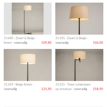
31680 · Zwart & Beige
31185 · Zwart & Beige ·
linnen ·
voorradig
109,80
voorradig
106,00
31269 · Beige linnen ·
31325 · Twee schakelaars
voorradig
125,90
op armatuur ·
voorradig
258,90