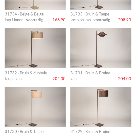
31734 · Beige & Beige
31733 · Bruin & Taupe
kap Linnen ·
voorradig
168,90
lampion kap ·
voorradig
208,90
31732 · Bruin & dubbele
31731 · Bruin & Bruine
taupe kap
204,00
kap
204,00
31730 · Bruin & Taupe
31729 · Bruin & Bruine