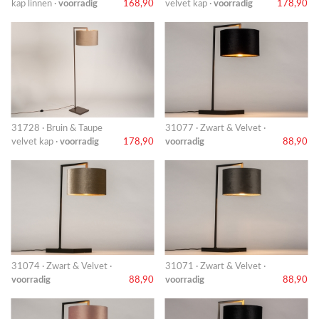
kap linnen ·
voorradig
168,90
velvet kap ·
voorradig
178,90
31728 · Bruin & Taupe
31077 · Zwart & Velvet ·
velvet kap ·
voorradig
178,90
voorradig
88,90
31074 · Zwart & Velvet ·
31071 · Zwart & Velvet ·
voorradig
88,90
voorradig
88,90