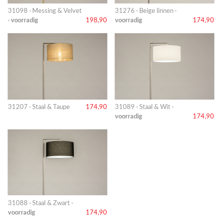
31098 · Messing & Velvet
31276 · Beige linnen ·
·
voorradig
198,90
voorradig
174,90
31207 · Staal & Taupe
174,90
31089 · Staal & Wit ·
voorradig
174,90
31088 · Staal & Zwart ·
voorradig
174,90