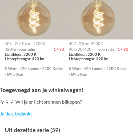
406 · Ø 9,5 cm - 2200K
407 · 9,5cm-2200K
420lm ·
voorradig
17,90
90/220/420lm ·
voorradig
17,90
Lichtkleur: 2200 K
Lichtkleur: 2200 K
Lichtopbrengst: 420 lm
Lichtopbrengst: 420 lm
5 Watt · 420 Lumen · 2200 Kelvin
5 Watt · 420 Lumen · 2200 Kelvin
· Ø9.50cm
· Ø9.50cm
Toegevoegd aan je winkelwagen!
💡💡💡 Wil je er lichtbronnen bijkopen?
Ja
Nee, bedankt
Uit dezelfde serie (59)