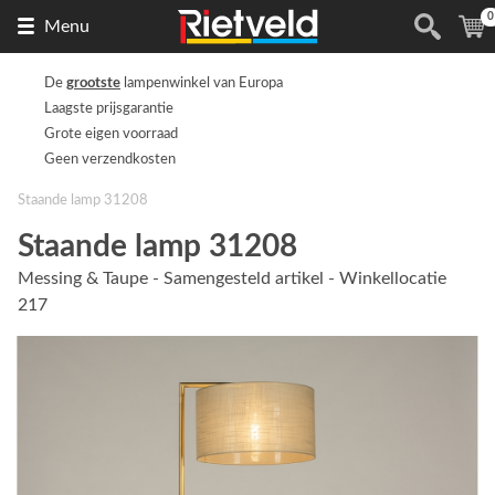
0
Naar
(
Menu
de
homepage
De
grootste
lampenwinkel van Europa
Laagste prijsgarantie
Grote eigen voorraad
Geen verzendkosten
Staande lamp 31208
Staande lamp 31208
Messing & Taupe - Samengesteld artikel - Winkellocatie
217