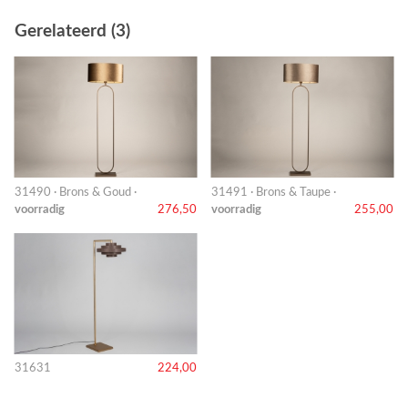
Gerelateerd (3)
31490 · Brons & Goud ·
31491 · Brons & Taupe ·
voorradig
276,50
voorradig
255,00
31631
224,00