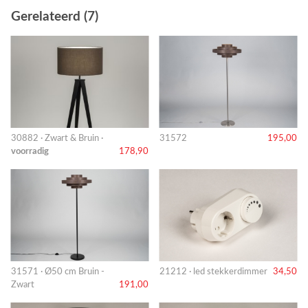
Gerelateerd (7)
30882 · Zwart & Bruin ·
31572
195,00
voorradig
178,90
31571 · Ø50 cm Bruin -
21212 · led stekkerdimmer
34,50
Zwart
191,00