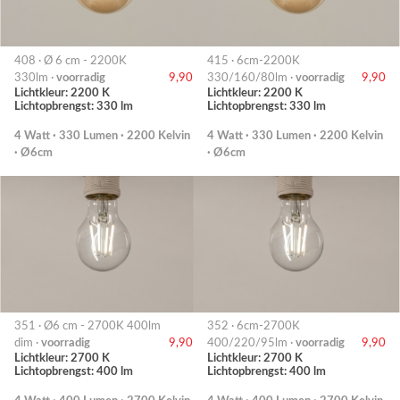
408 · Ø 6 cm - 2200K
415 · 6cm-2200K
330lm ·
voorradig
9,90
330/160/80lm ·
voorradig
9,90
Lichtkleur: 2200 K
Lichtkleur: 2200 K
Lichtopbrengst: 330 lm
Lichtopbrengst: 330 lm
4 Watt · 330 Lumen · 2200 Kelvin
4 Watt · 330 Lumen · 2200 Kelvin
· Ø6cm
· Ø6cm
351 · Ø6 cm - 2700K 400lm
352 · 6cm-2700K
dim ·
voorradig
9,90
400/220/95lm ·
voorradig
9,90
Lichtkleur: 2700 K
Lichtkleur: 2700 K
Lichtopbrengst: 400 lm
Lichtopbrengst: 400 lm