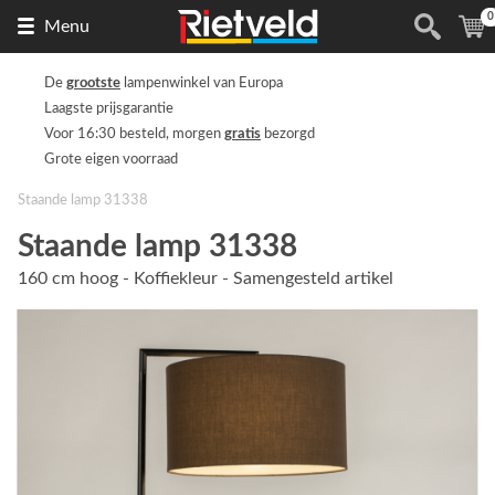
0
Naar
(
Menu
de
homepage
De
grootste
lampenwinkel van Europa
Laagste prijsgarantie
Voor 16:30 besteld, morgen
gratis
bezorgd
Grote eigen voorraad
Staande lamp 31338
Staande lamp 31338
160 cm hoog - Koffiekleur - Samengesteld artikel