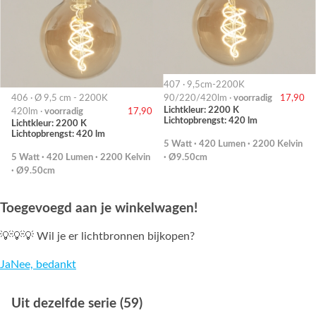
407 · 9,5cm-2200K
406 · Ø 9,5 cm - 2200K
90/220/420lm ·
voorradig
17,90
Lichtkleur: 2200 K
420lm ·
voorradig
17,90
Lichtopbrengst: 420 lm
Lichtkleur: 2200 K
Lichtopbrengst: 420 lm
5 Watt · 420 Lumen · 2200 Kelvin
5 Watt · 420 Lumen · 2200 Kelvin
· Ø9.50cm
· Ø9.50cm
Toegevoegd aan je winkelwagen!
💡💡💡 Wil je er lichtbronnen bijkopen?
Ja
Nee, bedankt
Uit dezelfde serie (59)