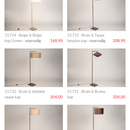
31734 · Beige & Beige
31733 · Bruin & Taupe
kap Linnen ·
voorradig
168,90
lampion kap ·
voorradig
208,90
31732 · Bruin & dubbele
31731 · Bruin & Bruine
taupe kap
204,00
kap
204,00